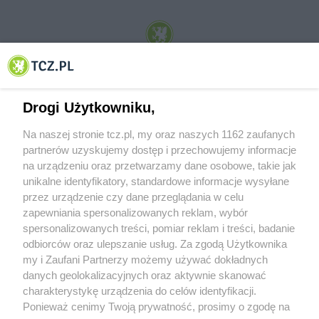
© 2001-2026 Tczew - TCZ.PL Sp. z o.o. Internetowy Serwis Informacyjny Miasta
Tczewa
Drogi Użytkowniku,
Na naszej stronie tcz.pl, my oraz naszych 1162 zaufanych
partnerów uzyskujemy dostęp i przechowujemy informacje
na urządzeniu oraz przetwarzamy dane osobowe, takie jak
unikalne identyfikatory, standardowe informacje wysyłane
przez urządzenie czy dane przeglądania w celu
zapewniania spersonalizowanych reklam, wybór
O FIRMIE
POLITYKA PRYWATNOŚCI
HOSTING
spersonalizowanych treści, pomiar reklam i treści, badanie
REKLAMA
WSPÓŁPRACA
RSS
FACEBOOK
KONTAKT
odbiorców oraz ulepszanie usług. Za zgodą Użytkownika
my i Zaufani Partnerzy możemy używać dokładnych
Nasze serwisy
danych geolokalizacyjnych oraz aktywnie skanować
charakterystykę urządzenia do celów identyfikacji.
Aktualności
Muzyka i kultura
Ponieważ cenimy Twoją prywatność, prosimy o zgodę na
Tcz24
Archiwum wydarzeń