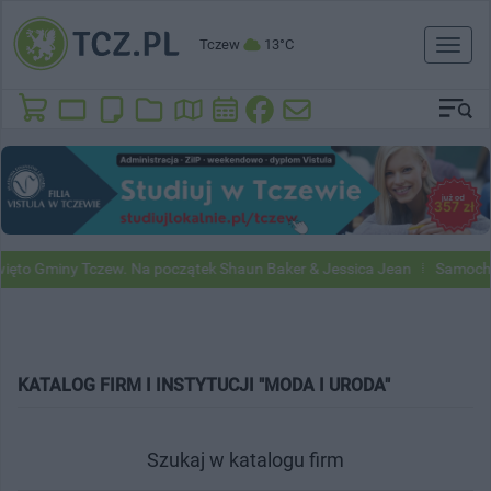
Tczew
13°C
Toggl
naviga
to Gminy Tczew. Na początek Shaun Baker & Jessica Jean
Samochody 
KATALOG FIRM I INSTYTUCJI "MODA I URODA"
Szukaj w katalogu firm