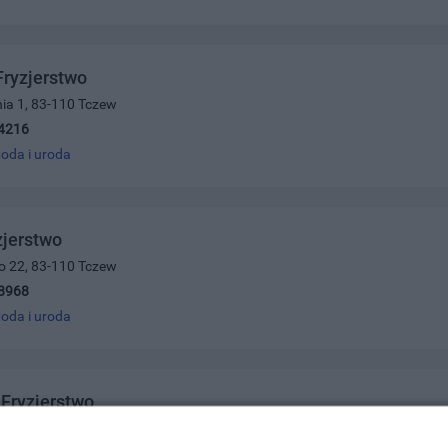
ryzjerstwo
ia 1, 83-110 Tczew
4216
oda i uroda
zjerstwo
ego 22, 83-110 Tczew
8968
oda i uroda
Fryzjerstwo
ego 10, 83-110 Tczew