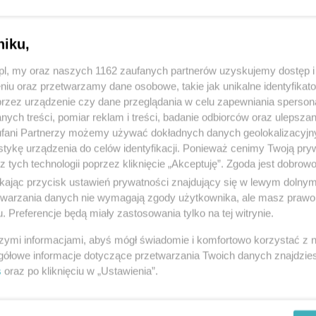
3187
oda i uroda
niku,
z.pl, my oraz naszych 1162 zaufanych partnerów uzyskujemy dostęp
yzjerskie
niu oraz przetwarzamy dane osobowe, takie jak unikalne identyfikat
ia 1, 83-110 Tczew
przez urządzenie czy dane przeglądania w celu zapewniania sperson
ych treści, pomiar reklam i treści, badanie odbiorców oraz ulepszan
3795
fani Partnerzy możemy używać dokładnych danych geolokalizacyjn
oda i uroda
tykę urządzenia do celów identyfikacji. Ponieważ cenimy Twoją pry
z tych technologii poprzez kliknięcie „Akceptuję”. Zgoda jest dobro
ikając przycisk ustawień prywatności znajdujący się w lewym dolny
awieckie KRC
etwarzania danych nie wymagają zgody użytkownika, ale masz prawo 
. Preferencje będą miały zastosowania tylko na tej witrynie.
, (na przeciwko sklepu z tkaninami), II piętro, 83-110 Tczew
470687
szymi informacjami, abyś mógł świadomie i komfortowo korzystać z
oda i uroda
gółowe informacje dotyczące przetwarzania Twoich danych znajdzi
s
oraz po kliknięciu w „Ustawienia”.