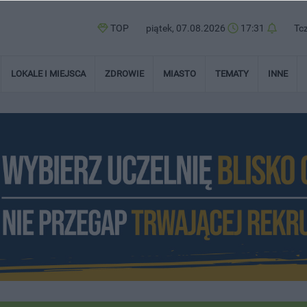
TOP
piątek, 07.08.2026
17:31
Tc
LOKALE I MIEJSCA
ZDROWIE
MIASTO
TEMATY
INNE