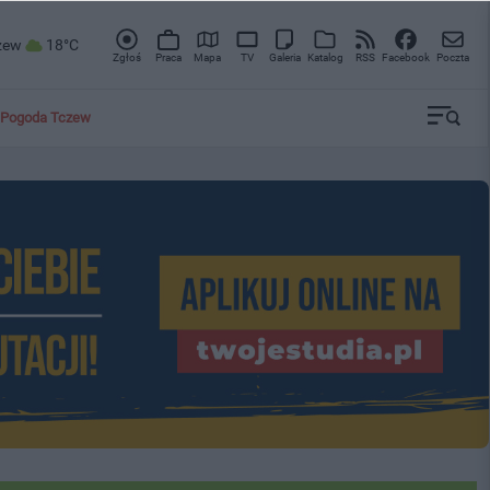
zew
18°C
Zgłoś
Praca
Mapa
TV
Galeria
Katalog
RSS
Facebook
Poczta
Pogoda Tczew