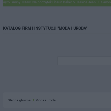
Gminy Tczew. Na początek Shaun Baker & Jessica Jean
Samochody Goo
KATALOG FIRM I INSTYTUCJI "MODA I URODA"
Strona główna
Moda i uroda