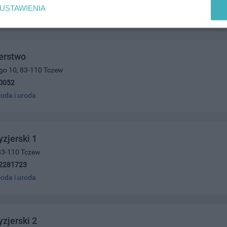
USTAWIENIA
erstwo
ego 10, 83-110 Tczew
0052
oda i uroda
yzjerski 1
 83-110 Tczew
2281723
oda i uroda
yzjerski 2