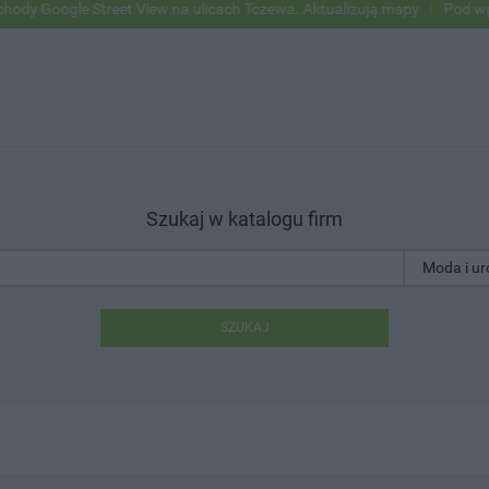
gle Street View na ulicach Tczewa. Aktualizują mapy
Pod wpływem a
Szukaj w katalogu firm
SZUKAJ