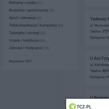
Reklama i media
(51)
Rozrywka i gastronomia
(70)
Sport i rekreacja
(23)
Tadeusz F
Telekomunikacja i komputery
ul. Wyzwolen
(60)
Telefon:
777
Turystyka i noclegi
(20)
Kategoria:
M
Urzędy i Instytucje
(89)
Zdrowie i medycyna
(175)
U Ani Fry
Wszystkich: 2377
ul. Kiliński
Telefon:
531
Kategoria:
M
U Bożeny 
ul. Sobieski