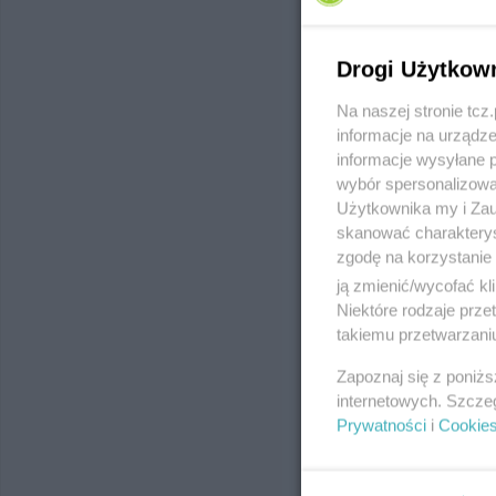
Telefon:
535
Kategoria:
M
Drogi Użytkow
Na naszej stronie tc
Usługi Fr
informacje na urządze
ul. Wyzwolen
informacje wysyłane 
wybór spersonalizowan
Telefon:
531
Użytkownika my i Zau
Kategoria:
M
skanować charakterys
zgodę na korzystanie 
ją zmienić/wycofać kl
Usługi Kr
Niektóre rodzaje prz
takiemu przetwarzaniu
ul. Krótka 10
Telefon:
783
Zapoznaj się z poniż
Kategoria:
M
internetowych. Szcze
Prywatności
i
Cookie