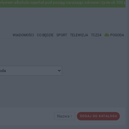
lkoholu wjechał pod pociąg narażając zdrowie i życie ok 500 pasażerów
WIADOMOŚCI
CO BĘDZIE
SPORT
TELEWIZJA
TCZ24
POGODA
Nazwa ↑
DODAJ DO KATALOGU