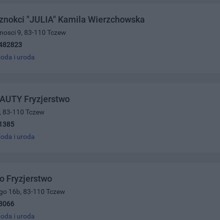
znokci "JULIA" Kamila Wierzchowska
arnosci 9, 83-110 Tczew
482823
oda i uroda
AUTY Fryzjerstwo
1, 83-110 Tczew
1385
oda i uroda
o Fryzjerstwo
ego 16b, 83-110 Tczew
8066
oda i uroda