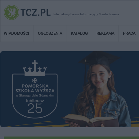
Internetowy Serwis Informacyjny Miasta Tczewa
WIADOMOŚCI
OGŁOSZENIA
KATALOG
REKLAMA
PRACA