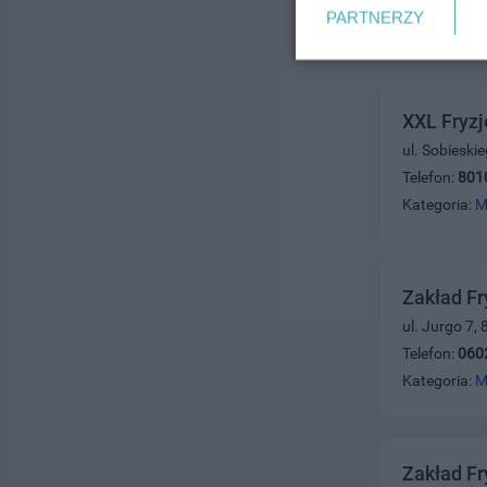
PARTNERZY
XXL Fryzj
ul. Sobieski
Telefon:
801
Kategoria:
M
Zakład Fr
ul. Jurgo 7,
Telefon:
060
Kategoria:
M
Zakład Fr