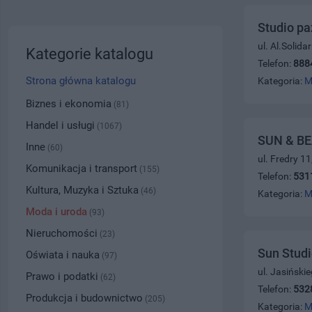
Studio pa
ul. Al.Solid
Kategorie katalogu
Telefon:
888
Strona główna katalogu
Kategoria:
M
Biznes i ekonomia
(81)
Handel i usługi
(1067)
SUN & BE
Inne
(60)
ul. Fredry 1
Komunikacja i transport
(155)
Telefon:
531
Kultura, Muzyka i Sztuka
(46)
Kategoria:
M
Moda i uroda
(93)
Nieruchomości
(23)
Sun Studi
Oświata i nauka
(97)
ul. Jasiński
Prawo i podatki
(62)
Telefon:
532
Produkcja i budownictwo
(205)
Kategoria:
M