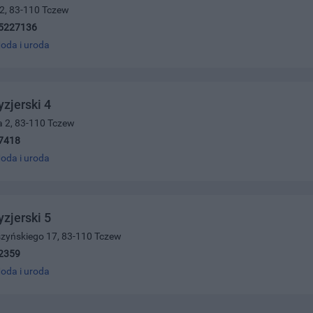
 2, 83-110 Tczew
5227136
oda i uroda
yzjerski 4
a 2, 83-110 Tczew
7418
oda i uroda
yzjerski 5
szyńskiego 17, 83-110 Tczew
2359
oda i uroda