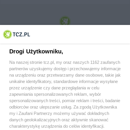
© 2001-2026 Tczew - TCZ.PL Sp. z o.o. Internetowy Serwis Informacyjny Miasta
Tczewa
Drogi Użytkowniku,
Na naszej stronie tcz.pl, my oraz naszych 1162 zaufanych
partnerów uzyskujemy dostęp i przechowujemy informacje
na urządzeniu oraz przetwarzamy dane osobowe, takie jak
unikalne identyfikatory, standardowe informacje wysyłane
przez urządzenie czy dane przeglądania w celu
zapewniania spersonalizowanych reklam, wybór
O FIRMIE
POLITYKA PRYWATNOŚCI
HOSTING
spersonalizowanych treści, pomiar reklam i treści, badanie
REKLAMA
WSPÓŁPRACA
RSS
FACEBOOK
KONTAKT
odbiorców oraz ulepszanie usług. Za zgodą Użytkownika
my i Zaufani Partnerzy możemy używać dokładnych
Nasze serwisy
danych geolokalizacyjnych oraz aktywnie skanować
charakterystykę urządzenia do celów identyfikacji.
Aktualności
Muzyka i kultura