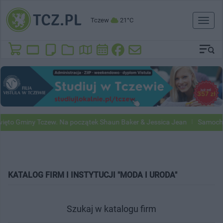
Tczew
21°C
Toggl
naviga
to Gminy Tczew. Na początek Shaun Baker & Jessica Jean
Samochody 
KATALOG FIRM I INSTYTUCJI "MODA I URODA"
Szukaj w katalogu firm