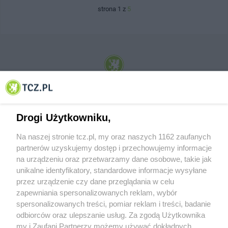
strona 1 z
5
© 2001-2026 Tczew - TCZ.PL Sp. z o.o. Internetowy Serwis Informacyjny Miasta
Tczewa
Drogi Użytkowniku,
Na naszej stronie tcz.pl, my oraz naszych 1162 zaufanych
partnerów uzyskujemy dostęp i przechowujemy informacje
na urządzeniu oraz przetwarzamy dane osobowe, takie jak
unikalne identyfikatory, standardowe informacje wysyłane
przez urządzenie czy dane przeglądania w celu
zapewniania spersonalizowanych reklam, wybór
O FIRMIE
POLITYKA PRYWATNOŚCI
HOSTING
spersonalizowanych treści, pomiar reklam i treści, badanie
REKLAMA
WSPÓŁPRACA
RSS
FACEBOOK
KONTAKT
odbiorców oraz ulepszanie usług. Za zgodą Użytkownika
my i Zaufani Partnerzy możemy używać dokładnych