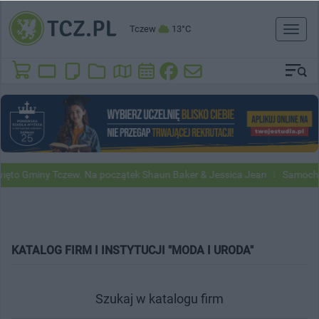
Tczew
13°C
Toggl
naviga
o Gminy Tczew. Na początek Shaun Baker & Jessica Jean
Samochody G
KATALOG FIRM I INSTYTUCJI "MODA I URODA"
Szukaj w katalogu firm