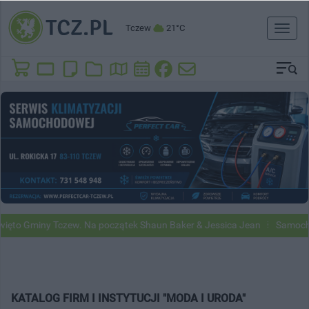
Tczew
21°C
Toggl
naviga
to Gminy Tczew. Na początek Shaun Baker & Jessica Jean
Samochody 
KATALOG FIRM I INSTYTUCJI "MODA I URODA"