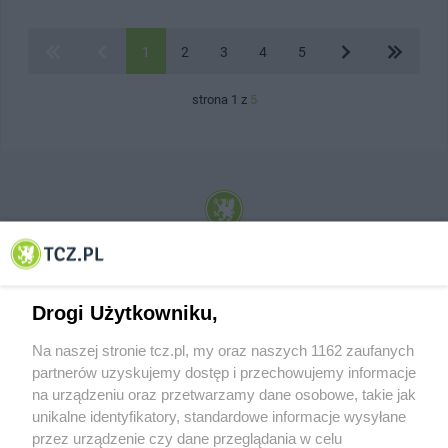
1
2
3
4
5
strona 1 z
5
© 2001-2026 Tczew - TCZ.PL Sp. z o.o. Internetowy Serwis Informacyjny Miasta
Tczewa
Drogi Użytkowniku,
Na naszej stronie tcz.pl, my oraz naszych 1162 zaufanych
partnerów uzyskujemy dostęp i przechowujemy informacje
na urządzeniu oraz przetwarzamy dane osobowe, takie jak
unikalne identyfikatory, standardowe informacje wysyłane
przez urządzenie czy dane przeglądania w celu