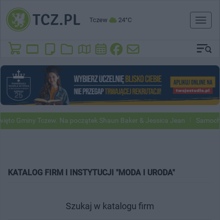
Tczew
24°C
Toggl
naviga
to Gminy Tczew. Na początek Shaun Baker & Jessica Jean
Samochody
KATALOG FIRM I INSTYTUCJI "MODA I URODA"
Szukaj w katalogu firm