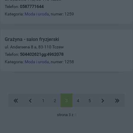
Telefon:
0587771644
Kategoria:
Moda i uroda
, numer: 1259
Grażyna - salon fryzjerski
ul. Andersena 8 a, 83-110 Tczew
Telefon:
504402621gg:4962078
Kategoria:
Moda i uroda
, numer: 1258
1
2
3
4
5
strona 3 z
5