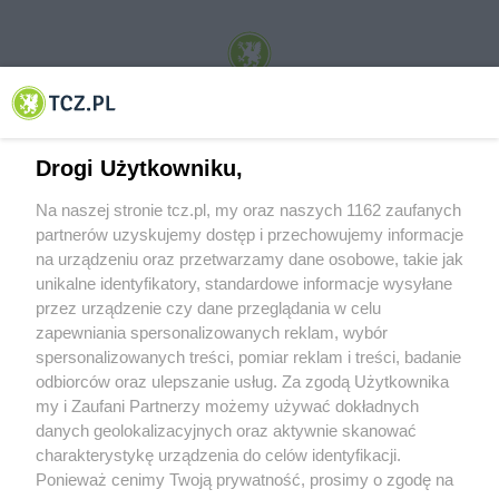
© 2001-2026 Tczew - TCZ.PL Sp. z o.o. Internetowy Serwis Informacyjny Miasta
Tczewa
Drogi Użytkowniku,
Na naszej stronie tcz.pl, my oraz naszych 1162 zaufanych
partnerów uzyskujemy dostęp i przechowujemy informacje
na urządzeniu oraz przetwarzamy dane osobowe, takie jak
unikalne identyfikatory, standardowe informacje wysyłane
przez urządzenie czy dane przeglądania w celu
zapewniania spersonalizowanych reklam, wybór
O FIRMIE
POLITYKA PRYWATNOŚCI
HOSTING
spersonalizowanych treści, pomiar reklam i treści, badanie
REKLAMA
WSPÓŁPRACA
RSS
FACEBOOK
KONTAKT
odbiorców oraz ulepszanie usług. Za zgodą Użytkownika
my i Zaufani Partnerzy możemy używać dokładnych
Nasze serwisy
danych geolokalizacyjnych oraz aktywnie skanować
charakterystykę urządzenia do celów identyfikacji.
Aktualności
Muzyka i kultura
Ponieważ cenimy Twoją prywatność, prosimy o zgodę na
Tcz24
Archiwum wydarzeń