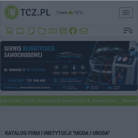
Tczew
12°C
Toggl
naviga
ęto Gminy Tczew. Na początek Shaun Baker & Jessica Jean
Samochody
KATALOG FIRM I INSTYTUCJI "MODA I URODA"