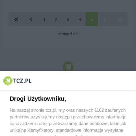
1
2
3
4
5
strona 5 z
5
© 2001-2026 Tczew - TCZ.PL Sp. z o.o. Internetowy Serwis Informacyjny Miasta
Tczewa
Drogi Użytkowniku,
Na naszej stronie tcz.pl, my oraz naszych 1162 zaufanych
partnerów uzyskujemy dostęp i przechowujemy informacje
na urządzeniu oraz przetwarzamy dane osobowe, takie jak
unikalne identyfikatory, standardowe informacje wysyłane