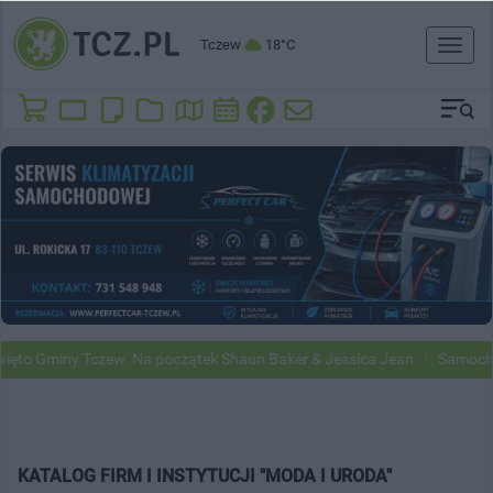
Tczew
18°C
Toggl
naviga
ęto Gminy Tczew. Na początek Shaun Baker & Jessica Jean
Samochody
KATALOG FIRM I INSTYTUCJI "MODA I URODA"