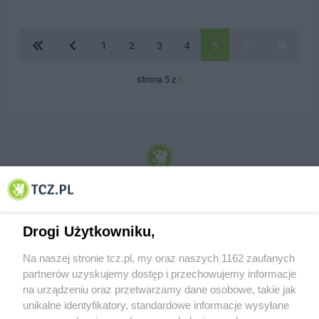
1
2
3
4
5
strona 5 z
5
© 2001-2026 Tczew - TCZ.PL Sp. z o.o. Internetowy Serwis Informacyjny Miasta
Tczewa
Drogi Użytkowniku,
Na naszej stronie tcz.pl, my oraz naszych 1162 zaufanych
partnerów uzyskujemy dostęp i przechowujemy informacje
na urządzeniu oraz przetwarzamy dane osobowe, takie jak
unikalne identyfikatory, standardowe informacje wysyłane