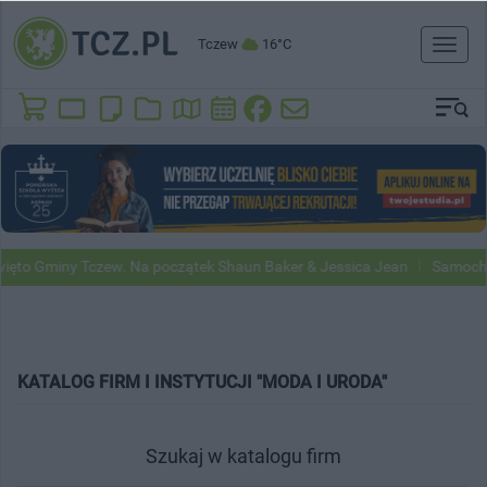
Tczew
16°C
Toggl
naviga
ęto Gminy Tczew. Na początek Shaun Baker & Jessica Jean
Samochody
KATALOG FIRM I INSTYTUCJI "MODA I URODA"
Szukaj w katalogu firm