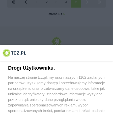
1
2
3
4
5
strona 5 z
5
© 2001-2026 Tczew - TCZ.PL Sp. z o.o. Internetowy Serwis Informacyjny Miasta
Tczewa
Drogi Użytkowniku,
Na naszej stronie tcz.pl, my oraz naszych 1162 zaufanych
partnerów uzyskujemy dostęp i przechowujemy informacje
na urządzeniu oraz przetwarzamy dane osobowe, takie jak
unikalne identyfikatory, standardowe informacje wysyłane
przez urządzenie czy dane przeglądania w celu
zapewniania spersonalizowanych reklam, wybór
O FIRMIE
POLITYKA PRYWATNOŚCI
HOSTING
spersonalizowanych treści, pomiar reklam i treści, badanie