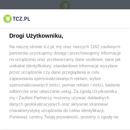
© 2001-2026 Tczew - TCZ.PL Sp. z o.o. Internetowy Serwis Informacyjny Miasta
Tczewa
Drogi Użytkowniku,
Na naszej stronie tcz.pl, my oraz naszych 1162 zaufanych
partnerów uzyskujemy dostęp i przechowujemy informacje
na urządzeniu oraz przetwarzamy dane osobowe, takie jak
unikalne identyfikatory, standardowe informacje wysyłane
przez urządzenie czy dane przeglądania w celu
zapewniania spersonalizowanych reklam, wybór
O FIRMIE
POLITYKA PRYWATNOŚCI
HOSTING
spersonalizowanych treści, pomiar reklam i treści, badanie
REKLAMA
WSPÓŁPRACA
RSS
FACEBOOK
KONTAKT
odbiorców oraz ulepszanie usług. Za zgodą Użytkownika
my i Zaufani Partnerzy możemy używać dokładnych
Nasze serwisy
danych geolokalizacyjnych oraz aktywnie skanować
charakterystykę urządzenia do celów identyfikacji.
Aktualności
Muzyka i kultura
Ponieważ cenimy Twoją prywatność, prosimy o zgodę na
Tcz24
Archiwum wydarzeń
korzystanie z tych technologii poprzez kliknięcie
Kronika Policyjna
Telewizja Internetowa
„Akceptuję”. Zgoda jest dobrowolna i zawsze możesz ją