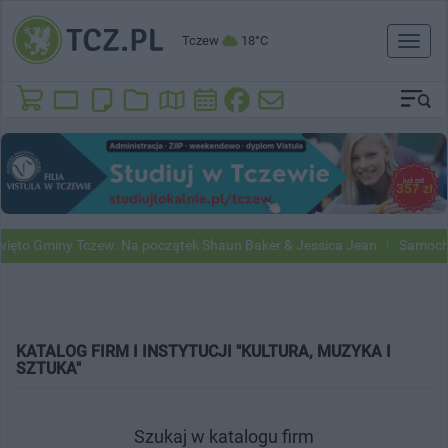
Tczew
18°C
Toggl
naviga
ięto Gminy Tczew. Na początek Shaun Baker & Jessica Jean
Samochod
KATALOG FIRM I INSTYTUCJI "KULTURA, MUZYKA I
SZTUKA"
Szukaj w katalogu firm