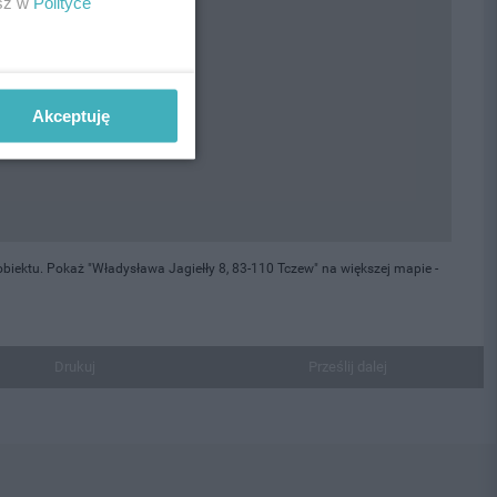
esz w
Polityce
Akceptuję
iektu. Pokaż "Władysława Jagiełły 8, 83-110 Tczew" na większej mapie -
Drukuj
Prześlij dalej