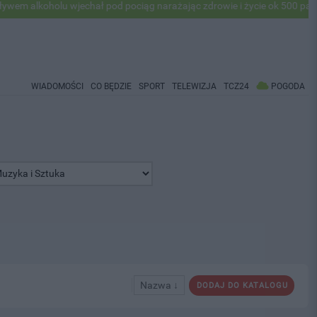
alkoholu wjechał pod pociąg narażając zdrowie i życie ok 500 pasażer
WIADOMOŚCI
CO BĘDZIE
SPORT
TELEWIZJA
TCZ24
POGODA
Nazwa ↓
DODAJ DO KATALOGU