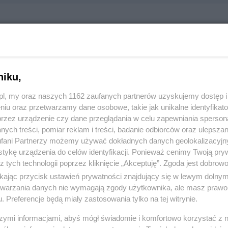
 Biblioteka Publiczna im. A. Skulteta Filia nr 3
ysława Jagiełły 8, 83-110 Tczew
227
niku,
z.pl, my oraz naszych 1162 zaufanych partnerów uzyskujemy dostęp
:
Kultura, Muzyka i Sztuka
niu oraz przetwarzamy dane osobowe, takie jak unikalne identyfikat
przez urządzenie czy dane przeglądania w celu zapewniania sperson
ych treści, pomiar reklam i treści, badanie odbiorców oraz ulepszan
 486, wyświetleń: 1230
fani Partnerzy możemy używać dokładnych danych geolokalizacyjn
tykę urządzenia do celów identyfikacji. Ponieważ cenimy Twoją pry
z tych technologii poprzez kliknięcie „Akceptuję”. Zgoda jest dobro
ŻONA LOKALIZACJA NA MAPIE
ikając przycisk ustawień prywatności znajdujący się w lewym dolny
etwarzania danych nie wymagają zgody użytkownika, ale masz prawo 
. Preferencje będą miały zastosowania tylko na tej witrynie.
szymi informacjami, abyś mógł świadomie i komfortowo korzystać z