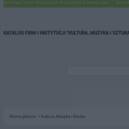
 Gminy Tczew. Na początek Shaun Baker & Jessica Jean
Samochody G
KATALOG FIRM I INSTYTUCJI "KULTURA, MUZYKA I SZTUKA
Strona główna
Kultura, Muzyka i Sztuka