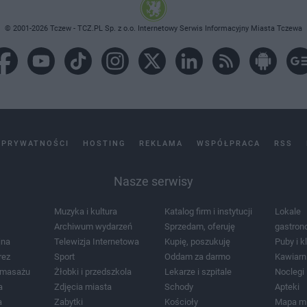
© 2001-2026 Tczew - TCZ.PL Sp. z o.o. Internetowy Serwis Informacyjny Miasta Tczewa
 PRYWATNOŚCI
HOSTING
REKLAMA
WSPÓŁPRACA
RSS
Nasze serwisy
Muzyka i kultura
Katalog firm i instytucji
Lokale
Archiwum wydarzeń
Sprzedam, oferuję
gastron
jna
Telewizja Internetowa
Kupię, poszukuję
Puby i k
rez
Sport
Oddam za darmo
Kawiarn
i masażu
Żłobki i przedszkola
Lekarze i szpitale
Noclegi
a
Zdjęcia miasta
Schody
Apteki
a
Zabytki
Kościoły
Mapa m