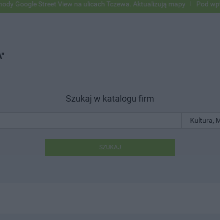
oogle Street View na ulicach Tczewa. Aktualizują mapy
Pod wpływem 
"
Szukaj w katalogu firm
SZUKAJ