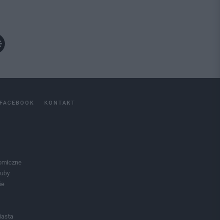
FACEBOOK
KONTAKT
omiczne
luby
ie
iasta