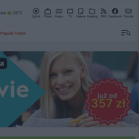
zew
20°C
Zgłoś
Praca
Mapa
TV
Galeria
Katalog
RSS
Facebook
Poczta
Pogoda Tczew