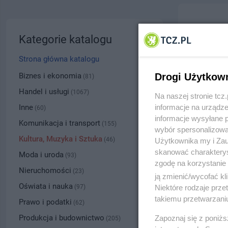
Miejska
Kategorie katalogu
ul. Wład
Strona główna katalogu
5327
Biznes i ekonomia
Drogi Użytkow
(81)
Handel i usługi
(1067)
Na naszej stronie tc
Kategoria
Inne
informacje na urządze
(60)
informacje wysyłane 
Komunikacja i transport
(155)
wybór spersonalizowan
Numer wpisu
Kultura, Muzyka i Sztuka
(46)
Użytkownika my i Zau
skanować charakterys
Moda i uroda
(93)
zgodę na korzystanie 
PRZYBLI
Nieruchomości
(23)
ją zmienić/wycofać kl
Oświata i nauka
(97)
Niektóre rodzaje prz
takiemu przetwarzaniu
Prawo i podatki
(62)
Produkcja i budownictwo
Zapoznaj się z poniż
(205)