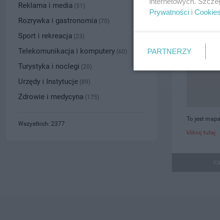
internetowych. Szcze
Reklama i media
(51)
Prywatności
i
Cookie
Rozrywka i gastronomia
(70)
Sport i rekreacja
(23)
Telekomunikacja i komputery
PARTNERZY
(60)
Turystyka i noclegi
(20)
Urzędy i Instytucje
(89)
Zdrowie i medycyna
(175)
To jest mapa
Wszystkich: 2377
kliknij tutaj
Ka