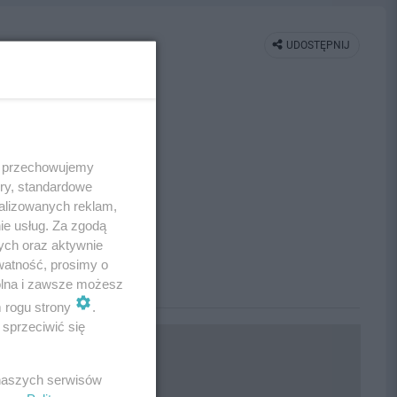
UDOSTĘPNIJ
 i przechowujemy
ory, standardowe
alizowanych reklam,
ie usług. Za zgodą
ych oraz aktywnie
watność, prosimy o
wolna i zawsze możesz
m rogu strony
.
sprzeciwić się
 naszych serwisów