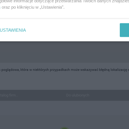
gółowe informacje dotyczące przetwarzania Twoich danych znajdzi
s
oraz po kliknięciu w „Ustawienia”.
USTAWIENIA
 poglądowa, która w niektórych przypadkach może wskazywać błędną lokalizację ob
talog firm...
Do ulubionych