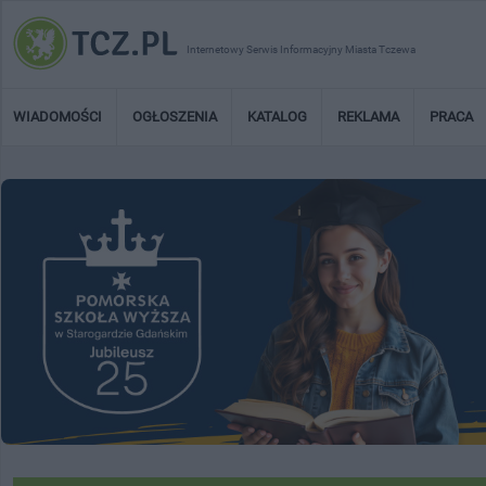
Internetowy Serwis Informacyjny Miasta Tczewa
WIADOMOŚCI
OGŁOSZENIA
KATALOG
REKLAMA
PRACA