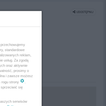
UDOSTĘPNIJ
 i przechowujemy
ory, standardowe
alizowanych reklam,
ie usług. Za zgodą
ych oraz aktywnie
watność, prosimy o
wolna i zawsze możesz
m rogu strony
.
sprzeciwić się
 naszych serwisów