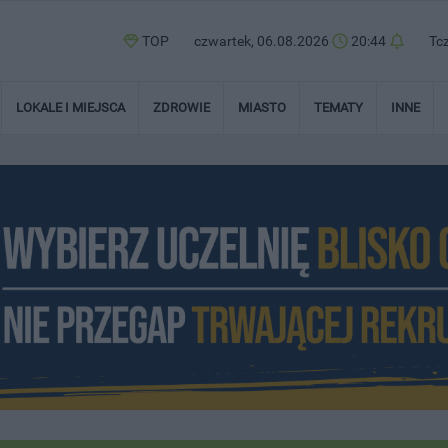
TOP
czwartek, 06.08.2026
20:44
Tc
LOKALE I MIEJSCA
ZDROWIE
MIASTO
TEMATY
INNE