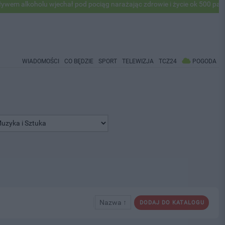
alkoholu wjechał pod pociąg narażając zdrowie i życie ok 500 pasażer
WIADOMOŚCI
CO BĘDZIE
SPORT
TELEWIZJA
TCZ24
POGODA
Nazwa ↑
DODAJ DO KATALOGU