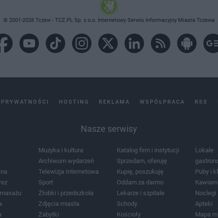
© 2001-2026 Tczew - TCZ.PL Sp. z o.o. Internetowy Serwis Informacyjny Miasta Tczewa
 PRYWATNOŚCI
HOSTING
REKLAMA
WSPÓŁPRACA
RSS
Nasze serwisy
Muzyka i kultura
Katalog firm i instytucji
Lokale
Archiwum wydarzeń
Sprzedam, oferuję
gastron
jna
Telewizja Internetowa
Kupię, poszukuję
Puby i k
rez
Sport
Oddam za darmo
Kawiarn
i masażu
Żłobki i przedszkola
Lekarze i szpitale
Noclegi
a
Zdjęcia miasta
Schody
Apteki
a
Zabytki
Kościoły
Mapa m