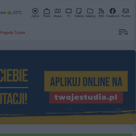
zew
20°C
Zgłoś
Praca
Mapa
TV
Galeria
Katalog
RSS
Facebook
Poczta
Pogoda Tczew