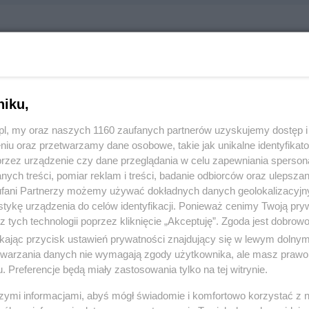
udio
asa Tysiąclecia/62, 01-424 Warszawa
13170
niku,
z.pl, my oraz naszych 1160 zaufanych partnerów uzyskujemy dostęp
:
Kultura, Muzyka i Sztuka
niu oraz przetwarzamy dane osobowe, takie jak unikalne identyfikat
przez urządzenie czy dane przeglądania w celu zapewniania sperson
ych treści, pomiar reklam i treści, badanie odbiorców oraz ulepszan
 3125, wyświetleń: 215
fani Partnerzy możemy używać dokładnych danych geolokalizacyjn
tykę urządzenia do celów identyfikacji. Ponieważ cenimy Twoją pry
z tych technologii poprzez kliknięcie „Akceptuję”. Zgoda jest dobro
ŻONA LOKALIZACJA NA MAPIE
ikając przycisk ustawień prywatności znajdujący się w lewym dolny
etwarzania danych nie wymagają zgody użytkownika, ale masz prawo 
. Preferencje będą miały zastosowania tylko na tej witrynie.
szymi informacjami, abyś mógł świadomie i komfortowo korzystać z