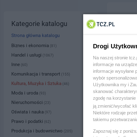
Hear St
Kategorie katalogu
ul. Prym
Strona główna katalogu
5340
Biznes i ekonomia
Drogi Użytkow
(81)
Handel i usługi
(1067)
Na naszej stronie tc
Kategoria
Inne
informacje na urządze
(60)
informacje wysyłane 
Komunikacja i transport
(155)
wybór spersonalizowan
Numer wpisu
Kultura, Muzyka i Sztuka
(46)
Użytkownika my i Zau
skanować charakterys
Moda i uroda
(93)
zgodę na korzystanie 
PRZYBLI
Nieruchomości
(23)
ją zmienić/wycofać kl
Oświata i nauka
(97)
Niektóre rodzaje prz
takiemu przetwarzaniu
Prawo i podatki
(62)
Produkcja i budownictwo
Zapoznaj się z poniż
(205)