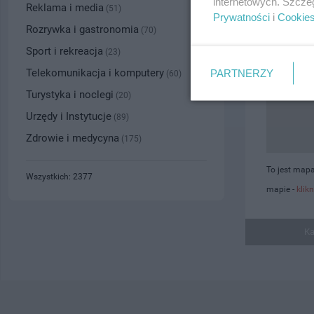
internetowych. Szcze
Reklama i media
(51)
Prywatności
i
Cookie
Rozrywka i gastronomia
(70)
Sport i rekreacja
(23)
Telekomunikacja i komputery
PARTNERZY
(60)
Turystyka i noclegi
(20)
Urzędy i Instytucje
(89)
Zdrowie i medycyna
(175)
To jest map
Wszystkich: 2377
mapie -
klikn
Ka