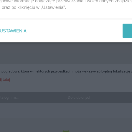
gółowe informacje dotyczące przetwarzania Twoich danych znajdzi
s
oraz po kliknięciu w „Ustawienia”.
USTAWIENIA
a poglądowa, która w niektórych przypadkach może wskazywać błędną lokalizację 
ij tutaj
talog firm...
Do ulubionych