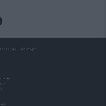
FACEBOOK
KONTAKT
omiczne
luby
ie
iasta