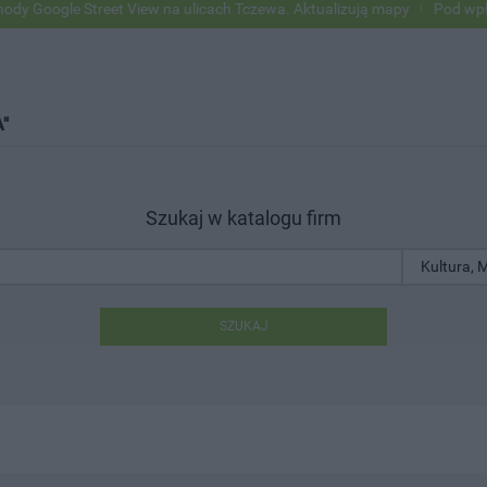
ogle Street View na ulicach Tczewa. Aktualizują mapy
Pod wpływem 
"
Szukaj w katalogu firm
SZUKAJ