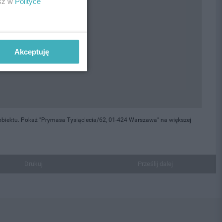
esz w
Polityce
Akceptuję
obiektu. Pokaż "Prymasa Tysiąclecia/62, 01-424 Warszawa" na większej
Drukuj
Prześlij dalej