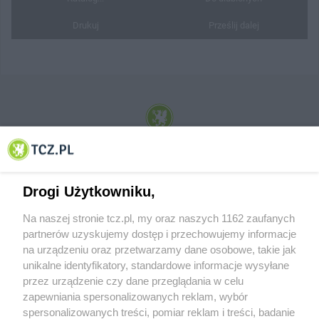
Drukuj
Prześlij dalej
© 2001-2026 Tczew - TCZ.PL Sp. z o.o. Internetowy Serwis Informacyjny Miasta
Tczewa
Drogi Użytkowniku,
Na naszej stronie tcz.pl, my oraz naszych 1162 zaufanych
partnerów uzyskujemy dostęp i przechowujemy informacje
na urządzeniu oraz przetwarzamy dane osobowe, takie jak
unikalne identyfikatory, standardowe informacje wysyłane
przez urządzenie czy dane przeglądania w celu
zapewniania spersonalizowanych reklam, wybór
O FIRMIE
POLITYKA PRYWATNOŚCI
HOSTING
spersonalizowanych treści, pomiar reklam i treści, badanie