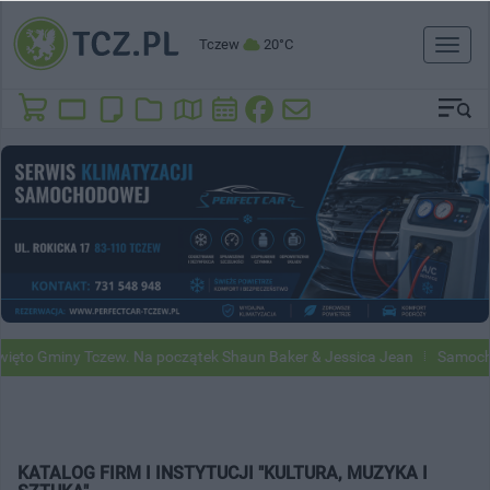
Tczew
20°C
Toggl
naviga
ięto Gminy Tczew. Na początek Shaun Baker & Jessica Jean
Samochod
KATALOG FIRM I INSTYTUCJI "KULTURA, MUZYKA I