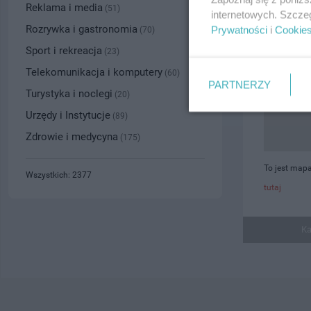
Reklama i media
(51)
internetowych. Szcze
Rozrywka i gastronomia
Prywatności
i
Cookie
(70)
Sport i rekreacja
(23)
Telekomunikacja i komputery
(60)
PARTNERZY
Turystyka i noclegi
(20)
Urzędy i Instytucje
(89)
Zdrowie i medycyna
(175)
To jest map
Wszystkich: 2377
tutaj
Ka