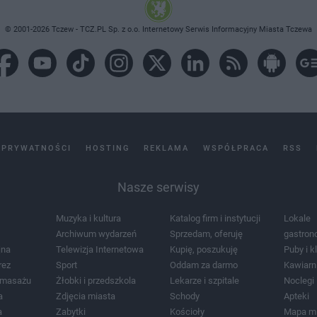
© 2001-2026 Tczew - TCZ.PL Sp. z o.o. Internetowy Serwis Informacyjny Miasta Tczewa
 PRYWATNOŚCI
HOSTING
REKLAMA
WSPÓŁPRACA
RSS
Nasze serwisy
Muzyka i kultura
Katalog firm i instytucji
Lokale
Archiwum wydarzeń
Sprzedam, oferuję
gastron
jna
Telewizja Internetowa
Kupię, poszukuję
Puby i k
rez
Sport
Oddam za darmo
Kawiarn
i masażu
Żłobki i przedszkola
Lekarze i szpitale
Noclegi
a
Zdjęcia miasta
Schody
Apteki
a
Zabytki
Kościoły
Mapa m