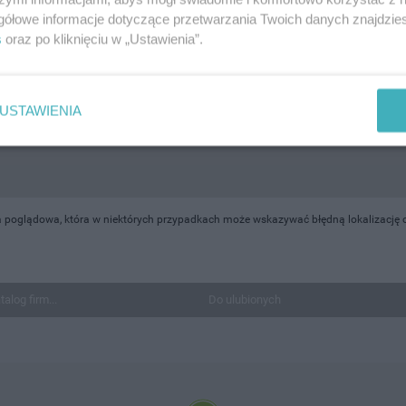
gółowe informacje dotyczące przetwarzania Twoich danych znajdzi
s
oraz po kliknięciu w „Ustawienia”.
USTAWIENIA
a poglądowa, która w niektórych przypadkach może wskazywać błędną lokalizację o
talog firm...
Do ulubionych