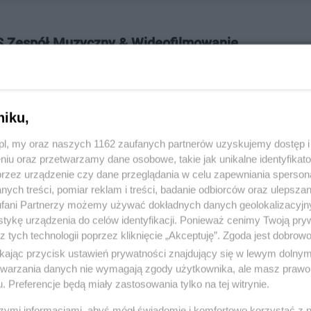
 Zespół Muzyczny & Wideofilmowanie
wiejska 5/6, 83-110 Tczew
260,601640752
niku,
:
Kultura, Muzyka i Sztuka
z.pl, my oraz naszych 1162 zaufanych partnerów uzyskujemy dostęp
niu oraz przetwarzamy dane osobowe, takie jak unikalne identyfikat
przez urządzenie czy dane przeglądania w celu zapewniania sperson
 186, wyświetleń: 4434
ych treści, pomiar reklam i treści, badanie odbiorców oraz ulepszan
fani Partnerzy możemy używać dokładnych danych geolokalizacyjn
tykę urządzenia do celów identyfikacji. Ponieważ cenimy Twoją pry
ŻONA LOKALIZACJA NA MAPIE
z tych technologii poprzez kliknięcie „Akceptuję”. Zgoda jest dobro
ikając przycisk ustawień prywatności znajdujący się w lewym dolny
etwarzania danych nie wymagają zgody użytkownika, ale masz prawo 
. Preferencje będą miały zastosowania tylko na tej witrynie.
szymi informacjami, abyś mógł świadomie i komfortowo korzystać z