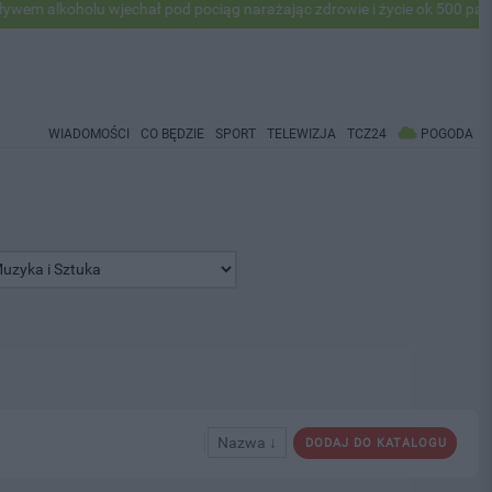
lkoholu wjechał pod pociąg narażając zdrowie i życie ok 500 pasażeró
WIADOMOŚCI
CO BĘDZIE
SPORT
TELEWIZJA
TCZ24
POGODA
Nazwa ↓
DODAJ DO KATALOGU