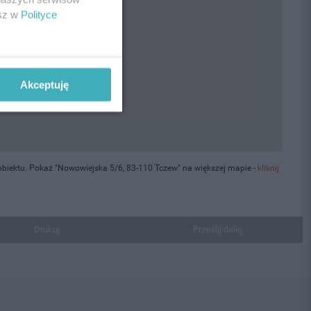
esz w
Polityce
Akceptuję
biektu. Pokaż "Nowowiejska 5/6, 83-110 Tczew" na większej mapie -
kliknij
Drukuj
Prześlij dalej