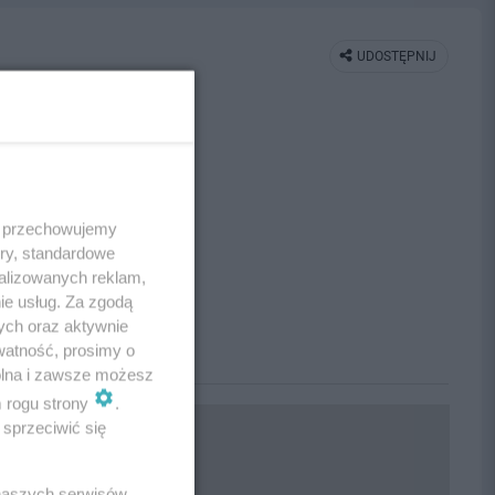
UDOSTĘPNIJ
 i przechowujemy
ory, standardowe
alizowanych reklam,
ie usług. Za zgodą
ych oraz aktywnie
watność, prosimy o
wolna i zawsze możesz
m rogu strony
.
sprzeciwić się
 naszych serwisów