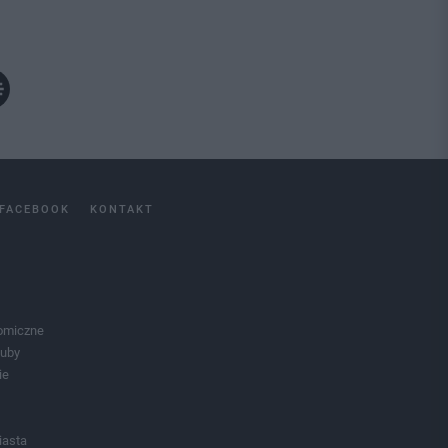
FACEBOOK
KONTAKT
omiczne
luby
ie
iasta