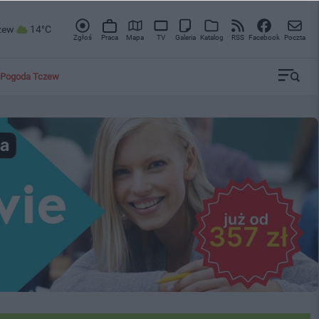
zew
14°C
Zgłoś
Praca
Mapa
TV
Galeria
Katalog
RSS
Facebook
Poczta
Pogoda Tczew