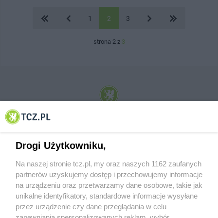
1
2
3
strona 2 z
3
© 2001-2026 Tczew - TCZ.PL Sp. z o.o. Internetowy Serwis Informacyjny Miasta
Tczewa
Drogi Użytkowniku,
Na naszej stronie tcz.pl, my oraz naszych 1162 zaufanych
partnerów uzyskujemy dostęp i przechowujemy informacje
na urządzeniu oraz przetwarzamy dane osobowe, takie jak
unikalne identyfikatory, standardowe informacje wysyłane
przez urządzenie czy dane przeglądania w celu
zapewniania spersonalizowanych reklam, wybór