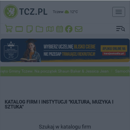
Tczew
12°C
Toggl
naviga
to Gminy Tczew. Na początek Shaun Baker & Jessica Jean
Samochody 
KATALOG FIRM I INSTYTUCJI "KULTURA, MUZYKA I
SZTUKA"
Szukaj w katalogu firm