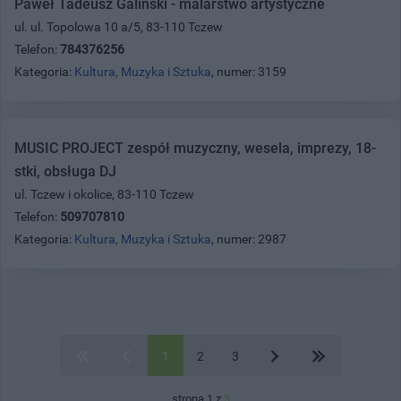
Paweł Tadeusz Galiński - malarstwo artystyczne
ul. ul. Topolowa 10 a/5, 83-110 Tczew
Telefon:
784376256
Kategoria:
Kultura, Muzyka i Sztuka
, numer: 3159
MUSIC PROJECT zespół muzyczny, wesela, imprezy, 18-
stki, obsługa DJ
ul. Tczew i okolice, 83-110 Tczew
Telefon:
509707810
Kategoria:
Kultura, Muzyka i Sztuka
, numer: 2987
1
2
3
strona 1 z
3