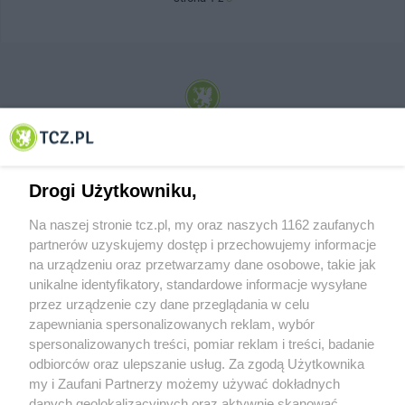
© 2001-2026 Tczew - TCZ.PL Sp. z o.o. Internetowy Serwis Informacyjny Miasta
Tczewa
Drogi Użytkowniku,
Na naszej stronie tcz.pl, my oraz naszych 1162 zaufanych
partnerów uzyskujemy dostęp i przechowujemy informacje
na urządzeniu oraz przetwarzamy dane osobowe, takie jak
unikalne identyfikatory, standardowe informacje wysyłane
przez urządzenie czy dane przeglądania w celu
zapewniania spersonalizowanych reklam, wybór
O FIRMIE
POLITYKA PRYWATNOŚCI
HOSTING
spersonalizowanych treści, pomiar reklam i treści, badanie
REKLAMA
WSPÓŁPRACA
RSS
FACEBOOK
KONTAKT
odbiorców oraz ulepszanie usług. Za zgodą Użytkownika
my i Zaufani Partnerzy możemy używać dokładnych
Nasze serwisy
danych geolokalizacyjnych oraz aktywnie skanować