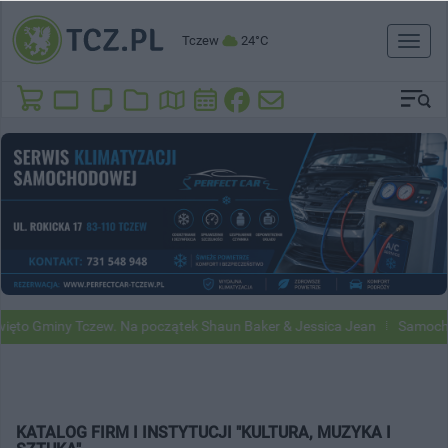
Tczew
24°C
Toggl
naviga
o Gminy Tczew. Na początek Shaun Baker & Jessica Jean
Samochody G
KATALOG FIRM I INSTYTUCJI "KULTURA, MUZYKA I