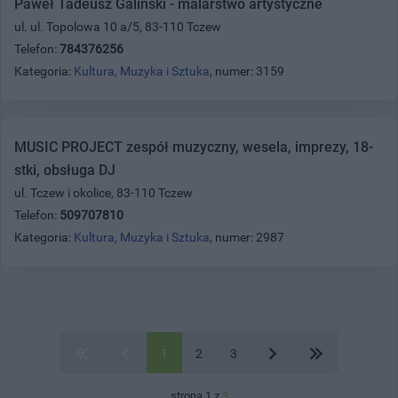
Paweł Tadeusz Galiński - malarstwo artystyczne
ul. ul. Topolowa 10 a/5, 83-110 Tczew
Telefon:
784376256
Kategoria:
Kultura, Muzyka i Sztuka
, numer: 3159
MUSIC PROJECT zespół muzyczny, wesela, imprezy, 18-
stki, obsługa DJ
ul. Tczew i okolice, 83-110 Tczew
Telefon:
509707810
Kategoria:
Kultura, Muzyka i Sztuka
, numer: 2987
1
2
3
strona 1 z
3