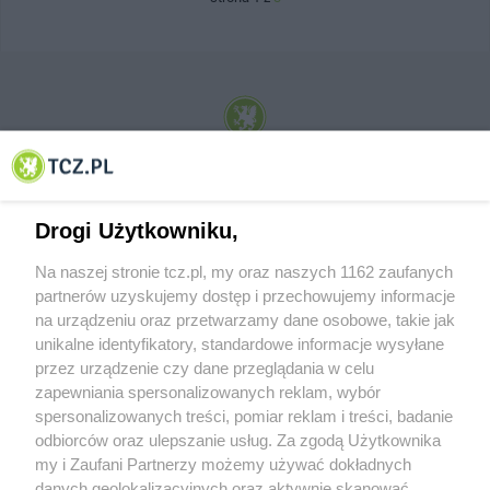
© 2001-2026 Tczew - TCZ.PL Sp. z o.o. Internetowy Serwis Informacyjny Miasta
Tczewa
Drogi Użytkowniku,
Na naszej stronie tcz.pl, my oraz naszych 1162 zaufanych
partnerów uzyskujemy dostęp i przechowujemy informacje
na urządzeniu oraz przetwarzamy dane osobowe, takie jak
unikalne identyfikatory, standardowe informacje wysyłane
przez urządzenie czy dane przeglądania w celu
zapewniania spersonalizowanych reklam, wybór
O FIRMIE
POLITYKA PRYWATNOŚCI
HOSTING
spersonalizowanych treści, pomiar reklam i treści, badanie
REKLAMA
WSPÓŁPRACA
RSS
FACEBOOK
KONTAKT
odbiorców oraz ulepszanie usług. Za zgodą Użytkownika
my i Zaufani Partnerzy możemy używać dokładnych
Nasze serwisy
danych geolokalizacyjnych oraz aktywnie skanować