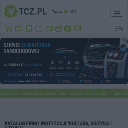
Tczew
16°C
Toggl
naviga
o Gminy Tczew. Na początek Shaun Baker & Jessica Jean
Samochody G
KATALOG FIRM I INSTYTUCJI "KULTURA, MUZYKA I