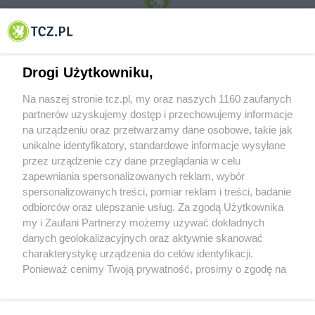
© 2001-2026 Tczew - TCZ.PL Sp. z o.o. Internetowy Serwis Informacyjny Miasta
Tczewa
Drogi Użytkowniku,
Na naszej stronie tcz.pl, my oraz naszych 1160 zaufanych
partnerów uzyskujemy dostęp i przechowujemy informacje
na urządzeniu oraz przetwarzamy dane osobowe, takie jak
unikalne identyfikatory, standardowe informacje wysyłane
przez urządzenie czy dane przeglądania w celu
zapewniania spersonalizowanych reklam, wybór
O FIRMIE
POLITYKA PRYWATNOŚCI
HOSTING
spersonalizowanych treści, pomiar reklam i treści, badanie
REKLAMA
WSPÓŁPRACA
RSS
FACEBOOK
KONTAKT
odbiorców oraz ulepszanie usług. Za zgodą Użytkownika
my i Zaufani Partnerzy możemy używać dokładnych
Nasze serwisy
danych geolokalizacyjnych oraz aktywnie skanować
charakterystykę urządzenia do celów identyfikacji.
Aktualności
Muzyka i kultura
Ponieważ cenimy Twoją prywatność, prosimy o zgodę na
Tcz24
Archiwum wydarzeń
korzystanie z tych technologii poprzez kliknięcie
Kronika Policyjna
Telewizja Internetowa
„Akceptuję”. Zgoda jest dobrowolna i zawsze możesz ją
Kalendarz imprez
Sport