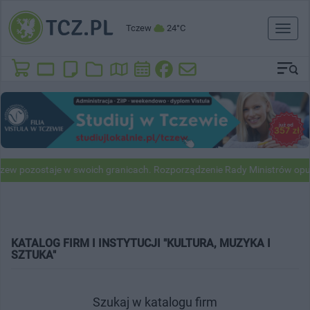
Tczew
24°C
Toggl
naviga
 pozostaje w swoich granicach. Rozporządzenie Rady Ministrów opubli
KATALOG FIRM I INSTYTUCJI "KULTURA, MUZYKA I
SZTUKA"
Szukaj w katalogu firm