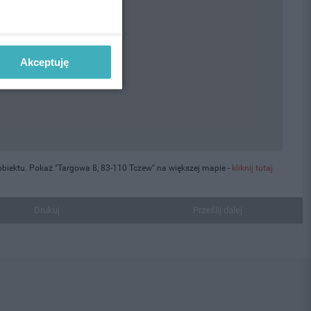
Akceptuję
biektu. Pokaż "Targowa 8, 83-110 Tczew" na większej mapie -
kliknij tutaj
Drukuj
Prześlij dalej