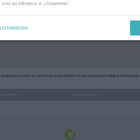
s
oraz po kliknięciu w „Ustawienia”.
USTAWIENIA
 poglądowa, która w niektórych przypadkach może wskazywać błędną lokalizację o
talog firm...
Do ulubionych