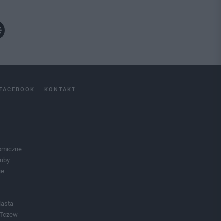
FACEBOOK
KONTAKT
omiczne
luby
ie
iasta
 Tczew