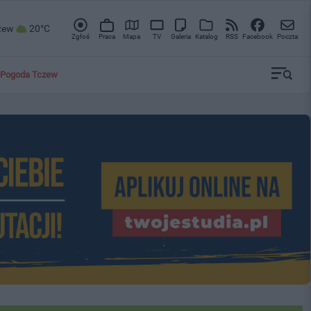
zew
20°C
Zgłoś
Praca
Mapa
TV
Galeria
Katalog
RSS
Facebook
Poczta
Pogoda Tczew