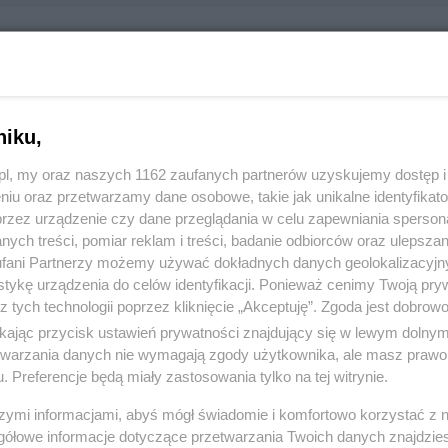
i Waldemar i Teresa S.C. Zakład Optyczny
owa 8, 83-110 Tczew
niku,
999
z.pl, my oraz naszych 1162 zaufanych partnerów uzyskujemy dostęp
niu oraz przetwarzamy dane osobowe, takie jak unikalne identyfikat
:
Zdrowie i medycyna
przez urządzenie czy dane przeglądania w celu zapewniania sperson
ych treści, pomiar reklam i treści, badanie odbiorców oraz ulepszan
 655, wyświetleń: 1193
fani Partnerzy możemy używać dokładnych danych geolokalizacyjn
tykę urządzenia do celów identyfikacji. Ponieważ cenimy Twoją pry
z tych technologii poprzez kliknięcie „Akceptuję”. Zgoda jest dobro
ŻONA LOKALIZACJA NA MAPIE
ikając przycisk ustawień prywatności znajdujący się w lewym dolny
etwarzania danych nie wymagają zgody użytkownika, ale masz prawo 
. Preferencje będą miały zastosowania tylko na tej witrynie.
szymi informacjami, abyś mógł świadomie i komfortowo korzystać z
gółowe informacje dotyczące przetwarzania Twoich danych znajdzi