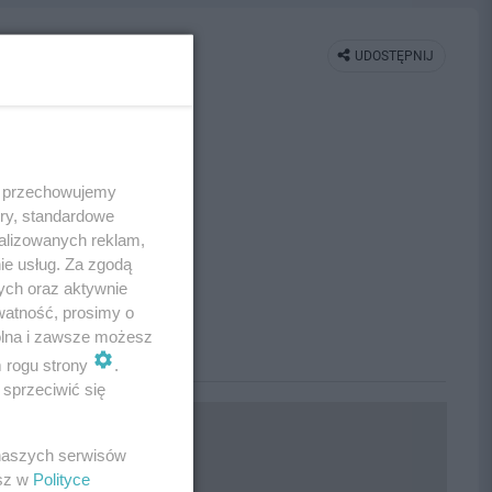
UDOSTĘPNIJ
 i przechowujemy
ory, standardowe
alizowanych reklam,
ie usług. Za zgodą
ych oraz aktywnie
watność, prosimy o
wolna i zawsze możesz
m rogu strony
.
sprzeciwić się
 naszych serwisów
esz w
Polityce