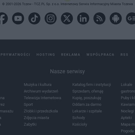
© 2001-2026 Tczew - TCZ.PL Sp. z o.o. Internetowy Serwis Informacyjny Miasta Tczewa
 PRYWATNOŚCI
HOSTING
REKLAMA
WSPÓŁPRACA
RSS
Nasze serwisy
Muzyka i kultura
Katalog firm i instytucji
Lokale
Archiwum wydarzeń
Sprzedam, oferuję
gastron
jna
Telewizja Internetowa
Kupię, poszukuję
Puby i k
rez
Sport
Oddam za darmo
Kawiarn
i masażu
Żłobki i przedszkola
Lekarze i szpitale
Noclegi
a
Zdjęcia miasta
Schody
Apteki
a
Zabytki
Kościoły
Mapa m
Pogoda