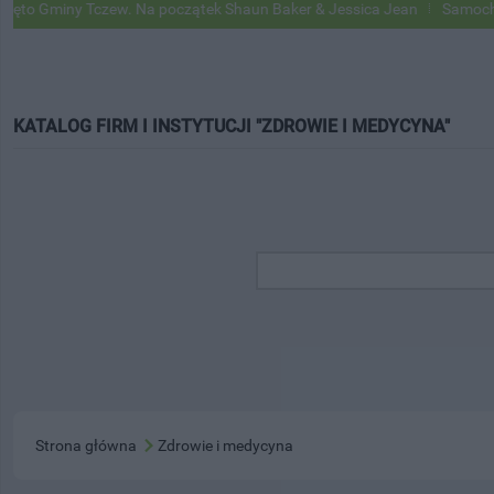
 Gminy Tczew. Na początek Shaun Baker & Jessica Jean
Samochody G
KATALOG FIRM I INSTYTUCJI "ZDROWIE I MEDYCYNA"
Strona główna
Zdrowie i medycyna