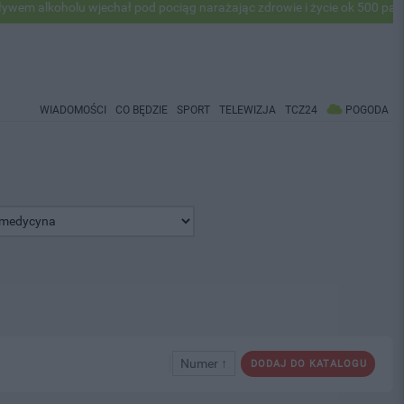
alkoholu wjechał pod pociąg narażając zdrowie i życie ok 500 pasażer
WIADOMOŚCI
CO BĘDZIE
SPORT
TELEWIZJA
TCZ24
POGODA
Numer ↑
DODAJ DO KATALOGU