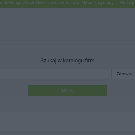
oogle Street View na ulicach Tczewa. Aktualizują mapy
Pod wpływem 
Szukaj w katalogu firm
SZUKAJ