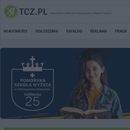
Internetowy Serwis Informacyjny Miasta Tczewa
WIADOMOŚCI
OGŁOSZENIA
KATALOG
REKLAMA
PRACA