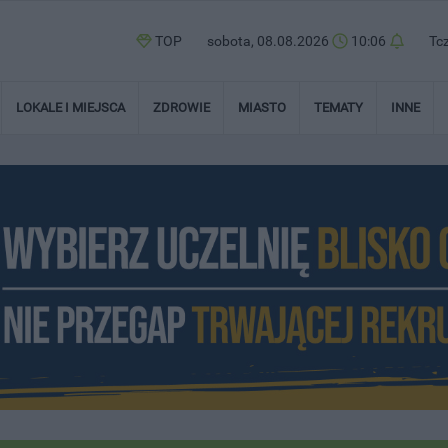
TOP
sobota, 08.08.2026
10:06
Tc
LOKALE I MIEJSCA
ZDROWIE
MIASTO
TEMATY
INNE