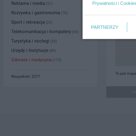
Prywatności
i
Cookie
Reklama i media
(51)
Rozrywka i gastronomia
(70)
Sport i rekreacja
(23)
PARTNERZY
Telekomunikacja i komputery
(60)
Turystyka i noclegi
(20)
Urzędy i Instytucje
(89)
Zdrowie i medycyna
(175)
To jest mapa
Wszystkich: 2377
Ka