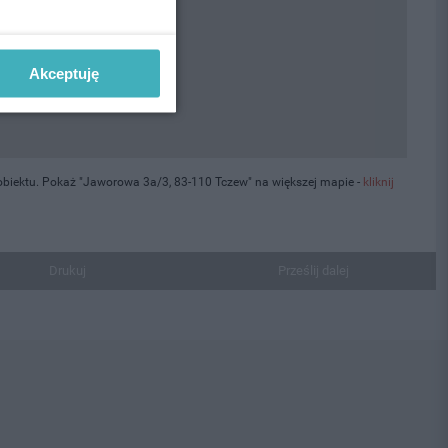
Akceptuję
obiektu. Pokaż "Jaworowa 3a/3, 83-110 Tczew" na większej mapie -
kliknij
Drukuj
Prześlij dalej