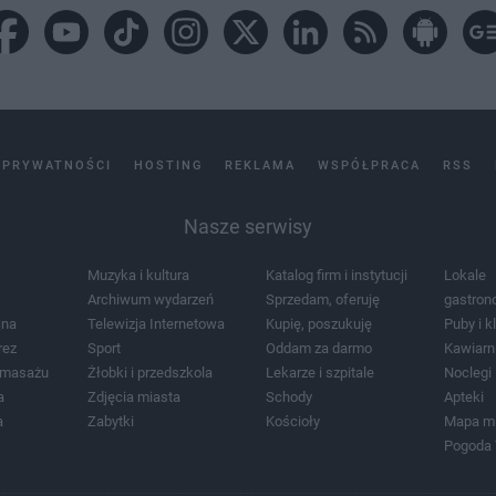
 PRYWATNOŚCI
HOSTING
REKLAMA
WSPÓŁPRACA
RSS
Nasze serwisy
Muzyka i kultura
Katalog firm i instytucji
Lokale
Archiwum wydarzeń
Sprzedam, oferuję
gastron
jna
Telewizja Internetowa
Kupię, poszukuję
Puby i k
rez
Sport
Oddam za darmo
Kawiarn
i masażu
Żłobki i przedszkola
Lekarze i szpitale
Noclegi
a
Zdjęcia miasta
Schody
Apteki
a
Zabytki
Kościoły
Mapa m
Pogoda