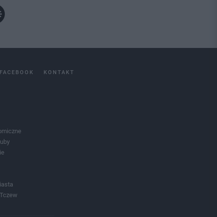
FACEBOOK
KONTAKT
omiczne
luby
ie
iasta
 Tczew