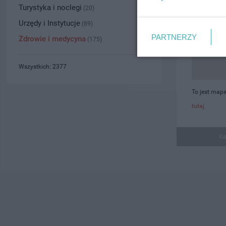
Turystyka i noclegi
(20)
Urzędy i Instytucje
(89)
PARTNERZY
Zdrowie i medycyna
(175)
Wszystkich: 2377
To jest map
tutaj
Ka