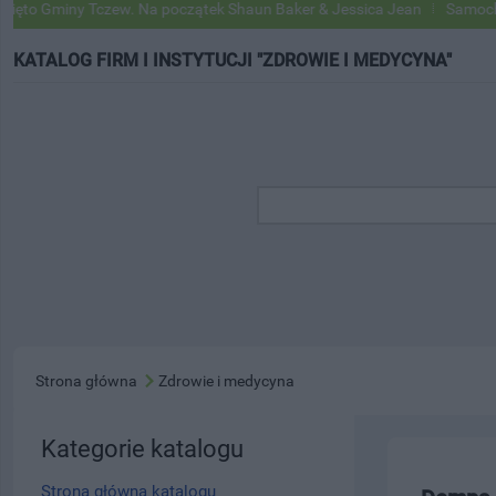
o Gminy Tczew. Na początek Shaun Baker & Jessica Jean
Samochody G
KATALOG FIRM I INSTYTUCJI "ZDROWIE I MEDYCYNA"
Strona główna
Zdrowie i medycyna
Kategorie katalogu
Strona główna katalogu