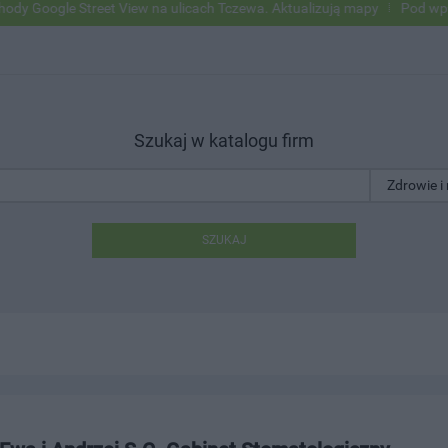
oogle Street View na ulicach Tczewa. Aktualizują mapy
Pod wpływem 
Szukaj w katalogu firm
SZUKAJ