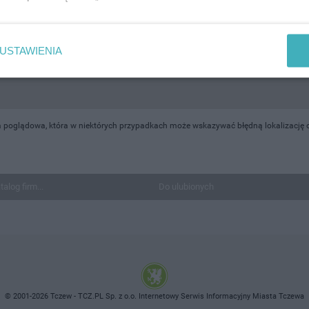
USTAWIENIA
a poglądowa, która w niektórych przypadkach może wskazywać błędną lokalizację 
talog firm...
Do ulubionych
© 2001-2026 Tczew - TCZ.PL Sp. z o.o. Internetowy Serwis Informacyjny Miasta Tczewa