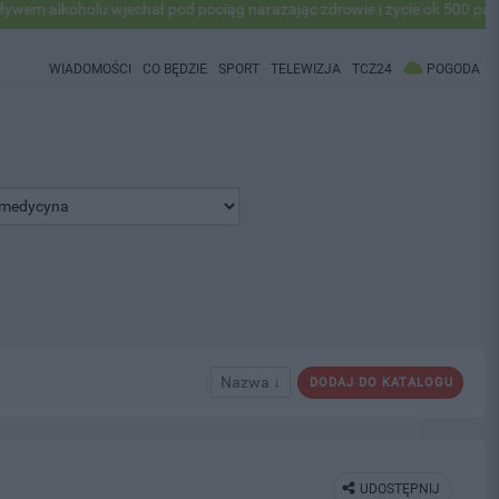
alkoholu wjechał pod pociąg narażając zdrowie i życie ok 500 pasażer
WIADOMOŚCI
CO BĘDZIE
SPORT
TELEWIZJA
TCZ24
POGODA
Nazwa ↓
DODAJ DO KATALOGU
UDOSTĘPNIJ