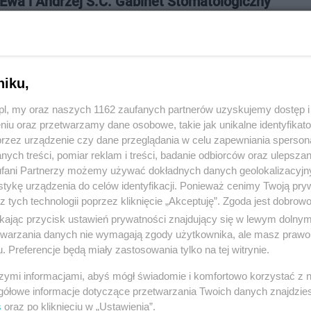
wa i Andrzej S.C. Gabinet Stomatologiczny
rowa 3a/3, 83-110 Tczew
742
niku,
:
Zdrowie i medycyna
z.pl, my oraz naszych 1162 zaufanych partnerów uzyskujemy dostęp
niu oraz przetwarzamy dane osobowe, takie jak unikalne identyfikat
 588, wyświetleń: 2018
przez urządzenie czy dane przeglądania w celu zapewniania sperson
ych treści, pomiar reklam i treści, badanie odbiorców oraz ulepszan
fani Partnerzy możemy używać dokładnych danych geolokalizacyjn
ŻONA LOKALIZACJA NA MAPIE
tykę urządzenia do celów identyfikacji. Ponieważ cenimy Twoją pry
z tych technologii poprzez kliknięcie „Akceptuję”. Zgoda jest dobro
ikając przycisk ustawień prywatności znajdujący się w lewym dolny
etwarzania danych nie wymagają zgody użytkownika, ale masz prawo 
. Preferencje będą miały zastosowania tylko na tej witrynie.
szymi informacjami, abyś mógł świadomie i komfortowo korzystać z
gółowe informacje dotyczące przetwarzania Twoich danych znajdzi
s
oraz po kliknięciu w „Ustawienia”.