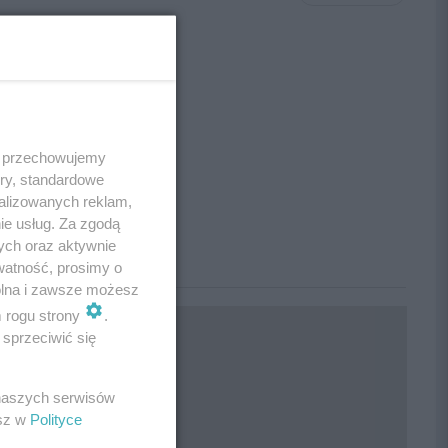
 i przechowujemy
ory, standardowe
alizowanych reklam,
ie usług. Za zgodą
ych oraz aktywnie
watność, prosimy o
wolna i zawsze możesz
m rogu strony
.
sprzeciwić się
 naszych serwisów
esz w
Polityce