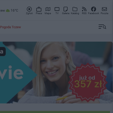
zew
16°C
Zgłoś
Praca
Mapa
TV
Galeria
Katalog
RSS
Facebook
Poczta
Pogoda Tczew