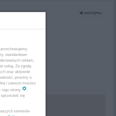
UDOSTĘPNIJ
 i przechowujemy
ory, standardowe
alizowanych reklam,
ie usług. Za zgodą
ych oraz aktywnie
watność, prosimy o
wolna i zawsze możesz
m rogu strony
.
sprzeciwić się
 naszych serwisów