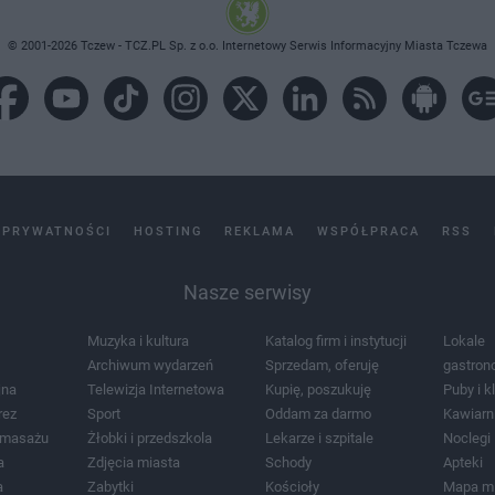
© 2001-2026 Tczew - TCZ.PL Sp. z o.o. Internetowy Serwis Informacyjny Miasta Tczewa
 PRYWATNOŚCI
HOSTING
REKLAMA
WSPÓŁPRACA
RSS
Nasze serwisy
Muzyka i kultura
Katalog firm i instytucji
Lokale
Archiwum wydarzeń
Sprzedam, oferuję
gastron
jna
Telewizja Internetowa
Kupię, poszukuję
Puby i k
rez
Sport
Oddam za darmo
Kawiarn
i masażu
Żłobki i przedszkola
Lekarze i szpitale
Noclegi
a
Zdjęcia miasta
Schody
Apteki
a
Zabytki
Kościoły
Mapa m