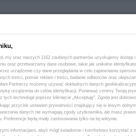
ki Jacek Gabinet Chirurgiczny
rskiego 32, 83-110 Tczew
357
niku,
z.pl, my oraz naszych 1162 zaufanych partnerów uzyskujemy dostęp
:
Zdrowie i medycyna
niu oraz przetwarzamy dane osobowe, takie jak unikalne identyfikat
przez urządzenie czy dane przeglądania w celu zapewniania sperson
ych treści, pomiar reklam i treści, badanie odbiorców oraz ulepszan
 570, wyświetleń: 1740
fani Partnerzy możemy używać dokładnych danych geolokalizacyjn
tykę urządzenia do celów identyfikacji. Ponieważ cenimy Twoją pry
z tych technologii poprzez kliknięcie „Akceptuję”. Zgoda jest dobro
ŻONA LOKALIZACJA NA MAPIE
ikając przycisk ustawień prywatności znajdujący się w lewym dolny
etwarzania danych nie wymagają zgody użytkownika, ale masz prawo 
. Preferencje będą miały zastosowania tylko na tej witrynie.
szymi informacjami, abyś mógł świadomie i komfortowo korzystać z