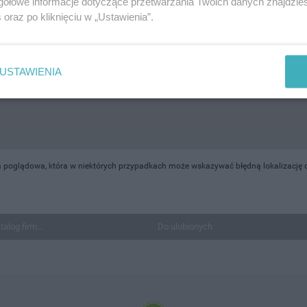
gółowe informacje dotyczące przetwarzania Twoich danych znajdzi
s
oraz po kliknięciu w „Ustawienia”.
USTAWIENIA
 poglądowa, która w niektórych przypadkach może wskazywać błędną lokalizację ob
talog firm...
Do ulubionych