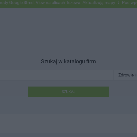
oogle Street View na ulicach Tczewa. Aktualizują mapy
Pod wpływem
Szukaj w katalogu firm
SZUKAJ