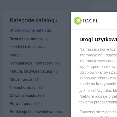
Zielińs
Kategorie katalogu
ul. Siko
Strona główna katalogu
5325
Biznes i ekonomia
Drogi Użytkow
(81)
Handel i usługi
(1067)
Na naszej stronie tc
Kategoria
Inne
informacje na urządze
(60)
informacje wysyłane 
Komunikacja i transport
(155)
wybór spersonalizowan
Numer wpisu
Kultura, Muzyka i Sztuka
(46)
Użytkownika my i Zau
skanować charakterys
Moda i uroda
(93)
zgodę na korzystanie 
PRZYBLI
Nieruchomości
(23)
ją zmienić/wycofać kl
Oświata i nauka
(97)
Niektóre rodzaje prz
takiemu przetwarzaniu
Prawo i podatki
(62)
Produkcja i budownictwo
Zapoznaj się z poniż
(205)