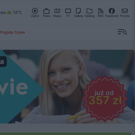
zew
18°C
Zgłoś
Praca
Mapa
TV
Galeria
Katalog
RSS
Facebook
Poczta
Pogoda Tczew