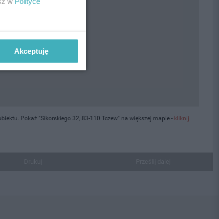
esz w
Polityce
Akceptuję
iektu. Pokaż "Sikorskiego 32, 83-110 Tczew" na większej mapie -
kliknij
Drukuj
Prześlij dalej