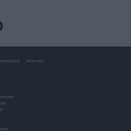
FACEBOOK
KONTAKT
omiczne
luby
ie
iasta