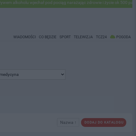
 alkoholu wjechał pod pociąg narażając zdrowie i życie ok 500 pasaże
WIADOMOŚCI
CO BĘDZIE
SPORT
TELEWIZJA
TCZ24
POGODA
Nazwa ↑
DODAJ DO KATALOGU