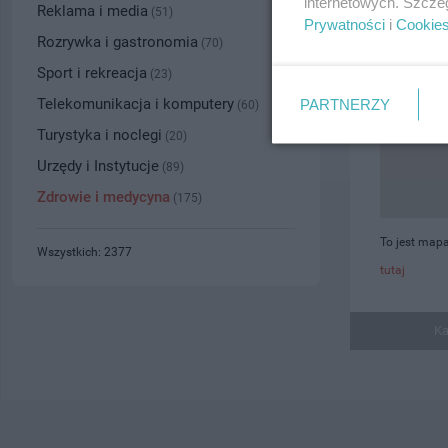
internetowych. Szcze
Reklama i media
(51)
Prywatności
i
Cookie
Rozrywka i gastronomia
(70)
Sport i rekreacja
(23)
Telekomunikacja i komputery
PARTNERZY
(60)
Turystyka i noclegi
(20)
Urzędy i Instytucje
(89)
Zdrowie i medycyna
(175)
To jest mapa
Wszystkich: 2377
tutaj
Ka