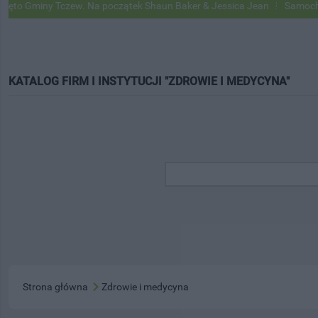
o Gminy Tczew. Na początek Shaun Baker & Jessica Jean
Samochody G
KATALOG FIRM I INSTYTUCJI "ZDROWIE I MEDYCYNA"
Strona główna
Zdrowie i medycyna