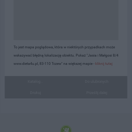
To jest mapa poglądowa, która w niektórych przypadkach może
wskazywać błędną lokalizację obiektu. Pokaż "Jasia i Małgosi 8/4
www.dieta4u.pl, 83-110 Tczew" na większej mapie -
kliknij tutaj
Katalog...
Do ulubionych
Drukuj
Prześlij dalej