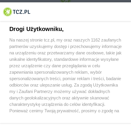
© 2001-2026 Tczew - TCZ.PL Sp. z o.o. Internetowy Serwis Informacyjny Miasta
Tczewa
Drogi Użytkowniku,
Na naszej stronie tcz.pl, my oraz naszych 1162 zaufanych
partnerów uzyskujemy dostęp i przechowujemy informacje
na urządzeniu oraz przetwarzamy dane osobowe, takie jak
unikalne identyfikatory, standardowe informacje wysyłane
przez urządzenie czy dane przeglądania w celu
zapewniania spersonalizowanych reklam, wybór
O FIRMIE
POLITYKA PRYWATNOŚCI
HOSTING
spersonalizowanych treści, pomiar reklam i treści, badanie
REKLAMA
WSPÓŁPRACA
RSS
FACEBOOK
KONTAKT
odbiorców oraz ulepszanie usług. Za zgodą Użytkownika
my i Zaufani Partnerzy możemy używać dokładnych
Nasze serwisy
danych geolokalizacyjnych oraz aktywnie skanować
charakterystykę urządzenia do celów identyfikacji.
Aktualności
Muzyka i kultura
Ponieważ cenimy Twoją prywatność, prosimy o zgodę na
Tcz24
Archiwum wydarzeń
korzystanie z tych technologii poprzez kliknięcie
Kronika Policyjna
Telewizja Internetowa
„Akceptuję”. Zgoda jest dobrowolna i zawsze możesz ją
Kalendarz imprez
Sport
zmienić/wycofać klikając przycisk ustawień prywatności