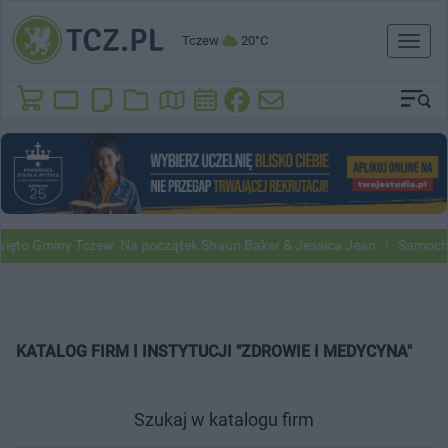
Tczew
20°C
Toggl
naviga
ęto Gminy Tczew. Na początek Shaun Baker & Jessica Jean
Samochod
KATALOG FIRM I INSTYTUCJI "ZDROWIE I MEDYCYNA"
Szukaj w katalogu firm