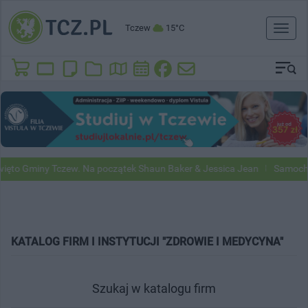
Tczew
15°C
Toggl
naviga
ęto Gminy Tczew. Na początek Shaun Baker & Jessica Jean
Samochod
KATALOG FIRM I INSTYTUCJI "ZDROWIE I MEDYCYNA"
Szukaj w katalogu firm