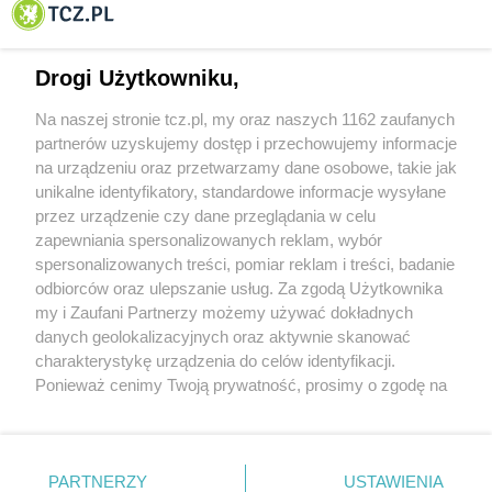
Tczewa
Drogi Użytkowniku,
Na naszej stronie tcz.pl, my oraz naszych 1162 zaufanych
partnerów uzyskujemy dostęp i przechowujemy informacje
na urządzeniu oraz przetwarzamy dane osobowe, takie jak
unikalne identyfikatory, standardowe informacje wysyłane
przez urządzenie czy dane przeglądania w celu
zapewniania spersonalizowanych reklam, wybór
O FIRMIE
POLITYKA PRYWATNOŚCI
HOSTING
spersonalizowanych treści, pomiar reklam i treści, badanie
REKLAMA
WSPÓŁPRACA
RSS
FACEBOOK
KONTAKT
odbiorców oraz ulepszanie usług. Za zgodą Użytkownika
my i Zaufani Partnerzy możemy używać dokładnych
Nasze serwisy
danych geolokalizacyjnych oraz aktywnie skanować
charakterystykę urządzenia do celów identyfikacji.
Aktualności
Muzyka i kultura
Ponieważ cenimy Twoją prywatność, prosimy o zgodę na
Tcz24
Archiwum wydarzeń
korzystanie z tych technologii poprzez kliknięcie
Kronika Policyjna
Telewizja Internetowa
„Akceptuję”. Zgoda jest dobrowolna i zawsze możesz ją
Kalendarz imprez
Sport
zmienić/wycofać klikając przycisk ustawień prywatności
Salony urody i masażu
Żłobki i przedszkola
PARTNERZY
USTAWIENIA
Historia miasta
Zdjęcia miasta
znajdujący się w lewym dolnym rogu strony
. Niektóre