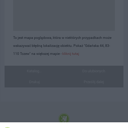
To jest mapa poglądowa, która w niektórych przypadkach może
wskazywać błędną lokalizację obiektu. Pokaż "Gdańska 44, 83-
110 Tczew" na większej mapie -
kliknij tutaj
Katalog...
Do ulubionych
Drukuj
Prześlij dalej
© 2001-2026 Tczew - TCZ.PL Sp. z o.o. Internetowy Serwis Informacyjny Miasta