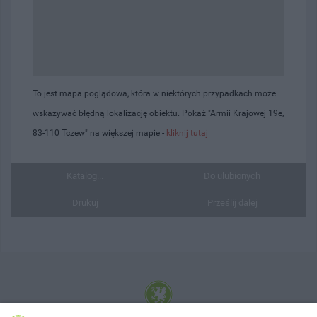
To jest mapa poglądowa, która w niektórych przypadkach może
wskazywać błędną lokalizację obiektu. Pokaż "Armii Krajowej 19e,
83-110 Tczew" na większej mapie -
kliknij tutaj
Katalog...
Do ulubionych
Drukuj
Prześlij dalej
© 2001-2026 Tczew - TCZ.PL Sp. z o.o. Internetowy Serwis Informacyjny Miasta