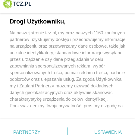
Tczewa
Drogi Użytkowniku,
Na naszej stronie tcz.pl, my oraz naszych 1160 zaufanych
partnerów uzyskujemy dostęp i przechowujemy informacje
na urządzeniu oraz przetwarzamy dane osobowe, takie jak
unikalne identyfikatory, standardowe informacje wysyłane
przez urządzenie czy dane przeglądania w celu
zapewniania spersonalizowanych reklam, wybór
O FIRMIE
POLITYKA PRYWATNOŚCI
HOSTING
spersonalizowanych treści, pomiar reklam i treści, badanie
REKLAMA
WSPÓŁPRACA
RSS
FACEBOOK
KONTAKT
odbiorców oraz ulepszanie usług. Za zgodą Użytkownika
my i Zaufani Partnerzy możemy używać dokładnych
Nasze serwisy
danych geolokalizacyjnych oraz aktywnie skanować
charakterystykę urządzenia do celów identyfikacji.
Aktualności
Muzyka i kultura
Ponieważ cenimy Twoją prywatność, prosimy o zgodę na
Tcz24
Archiwum wydarzeń
korzystanie z tych technologii poprzez kliknięcie
Kronika Policyjna
Telewizja Internetowa
„Akceptuję”. Zgoda jest dobrowolna i zawsze możesz ją
Kalendarz imprez
Sport
zmienić/wycofać klikając przycisk ustawień prywatności
Salony urody i masażu
Żłobki i przedszkola
PARTNERZY
USTAWIENIA
Historia miasta
Zdjęcia miasta
znajdujący się w lewym dolnym rogu strony
. Niektóre