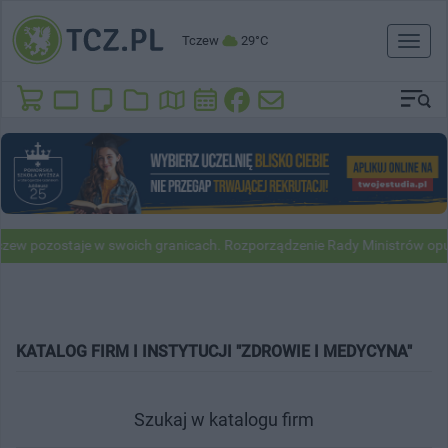
Tczew
29°C
Toggl
naviga
zew pozostaje w swoich granicach. Rozporządzenie Rady Ministrów opu
KATALOG FIRM I INSTYTUCJI "ZDROWIE I MEDYCYNA"
Szukaj w katalogu firm