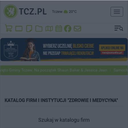
Tczew
20°C
Toggl
naviga
ęto Gminy Tczew. Na początek Shaun Baker & Jessica Jean
Samochod
KATALOG FIRM I INSTYTUCJI "ZDROWIE I MEDYCYNA"
Szukaj w katalogu firm