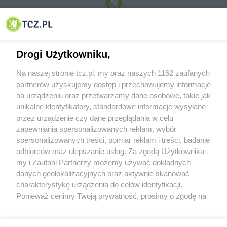
© 2001-2026 Tczew - TCZ.PL Sp. z o.o. Internetowy Serwis Informacyjny Miasta
Tczewa
Drogi Użytkowniku,
Na naszej stronie tcz.pl, my oraz naszych 1162 zaufanych
partnerów uzyskujemy dostęp i przechowujemy informacje
na urządzeniu oraz przetwarzamy dane osobowe, takie jak
unikalne identyfikatory, standardowe informacje wysyłane
przez urządzenie czy dane przeglądania w celu
zapewniania spersonalizowanych reklam, wybór
O FIRMIE
POLITYKA PRYWATNOŚCI
HOSTING
spersonalizowanych treści, pomiar reklam i treści, badanie
REKLAMA
WSPÓŁPRACA
RSS
FACEBOOK
KONTAKT
odbiorców oraz ulepszanie usług. Za zgodą Użytkownika
my i Zaufani Partnerzy możemy używać dokładnych
Nasze serwisy
danych geolokalizacyjnych oraz aktywnie skanować
charakterystykę urządzenia do celów identyfikacji.
Aktualności
Muzyka i kultura
Ponieważ cenimy Twoją prywatność, prosimy o zgodę na
Tcz24
Archiwum wydarzeń
korzystanie z tych technologii poprzez kliknięcie
Kronika Policyjna
Telewizja Internetowa
„Akceptuję”. Zgoda jest dobrowolna i zawsze możesz ją
Kalendarz imprez
Sport