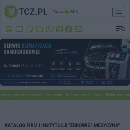
Tczew
23°C
Toggl
naviga
ew pozostaje w swoich granicach. Rozporządzenie Rady Ministrów opu
KATALOG FIRM I INSTYTUCJI "ZDROWIE I MEDYCYNA"