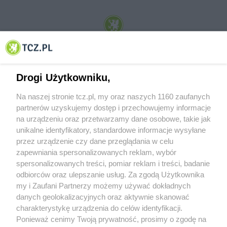
© 2001-2026 Tczew - TCZ.PL Sp. z o.o. Internetowy Serwis Informacyjny Miasta
Tczewa
Drogi Użytkowniku,
Na naszej stronie tcz.pl, my oraz naszych 1160 zaufanych
partnerów uzyskujemy dostęp i przechowujemy informacje
na urządzeniu oraz przetwarzamy dane osobowe, takie jak
unikalne identyfikatory, standardowe informacje wysyłane
przez urządzenie czy dane przeglądania w celu
zapewniania spersonalizowanych reklam, wybór
O FIRMIE
POLITYKA PRYWATNOŚCI
HOSTING
spersonalizowanych treści, pomiar reklam i treści, badanie
REKLAMA
WSPÓŁPRACA
RSS
FACEBOOK
KONTAKT
odbiorców oraz ulepszanie usług. Za zgodą Użytkownika
my i Zaufani Partnerzy możemy używać dokładnych
Nasze serwisy
danych geolokalizacyjnych oraz aktywnie skanować
charakterystykę urządzenia do celów identyfikacji.
Aktualności
Muzyka i kultura
Ponieważ cenimy Twoją prywatność, prosimy o zgodę na
Tcz24
Archiwum wydarzeń