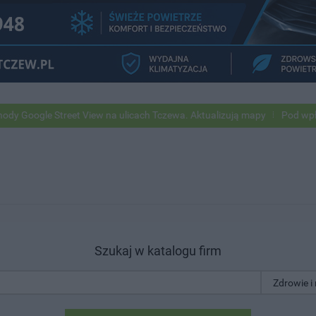
ogle Street View na ulicach Tczewa. Aktualizują mapy
Pod wpływem a
Szukaj w katalogu firm