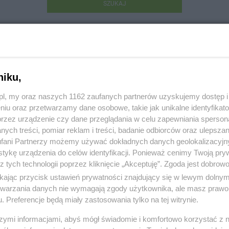
SZUKAJ
niku,
z.pl, my oraz naszych 1162 zaufanych partnerów uzyskujemy dostęp
niu oraz przetwarzamy dane osobowe, takie jak unikalne identyfikat
ie Schorzeń Kręgosłupa
przez urządzenie czy dane przeglądania w celu zapewniania sperson
ych treści, pomiar reklam i treści, badanie odbiorców oraz ulepszan
lowa 10a, 83-110 Tczew
fani Partnerzy możemy używać dokładnych danych geolokalizacyjn
tykę urządzenia do celów identyfikacji. Ponieważ cenimy Twoją pry
175
z tych technologii poprzez kliknięcie „Akceptuję”. Zgoda jest dobro
ikając przycisk ustawień prywatności znajdujący się w lewym dolny
:
Zdrowie i medycyna
etwarzania danych nie wymagają zgody użytkownika, ale masz prawo 
. Preferencje będą miały zastosowania tylko na tej witrynie.
 1357, wyświetleń: 1262
szymi informacjami, abyś mógł świadomie i komfortowo korzystać z