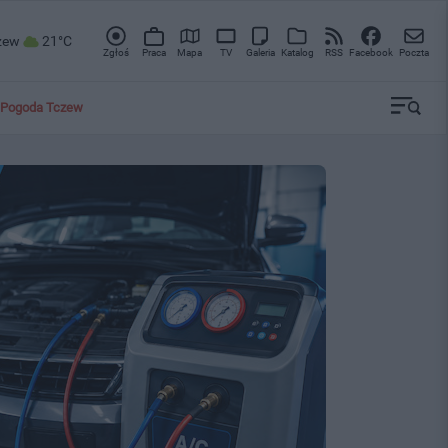
zew
21°C
Zgłoś
Praca
Mapa
TV
Galeria
Katalog
RSS
Facebook
Poczta
Pogoda Tczew