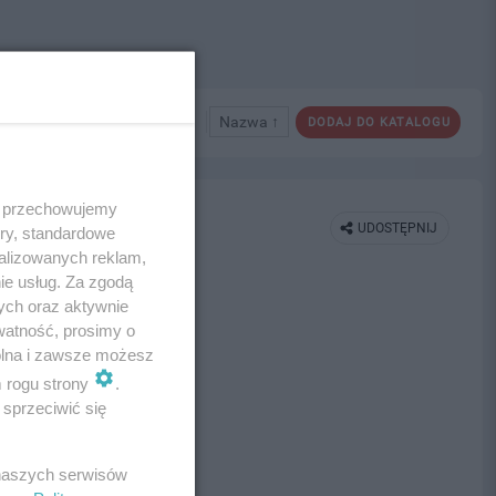
Nazwa ↑
DODAJ DO KATALOGU
 i przechowujemy
UDOSTĘPNIJ
ory, standardowe
alizowanych reklam,
ie usług. Za zgodą
ych oraz aktywnie
watność, prosimy o
wolna i zawsze możesz
m rogu strony
.
sprzeciwić się
 naszych serwisów