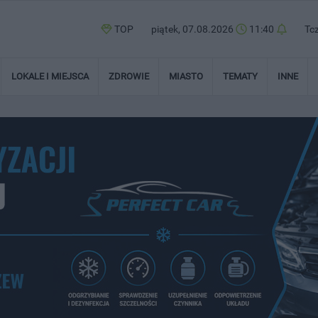
TOP
piątek, 07.08.2026
11:40
Tc
LOKALE I MIEJSCA
ZDROWIE
MIASTO
TEMATY
INNE