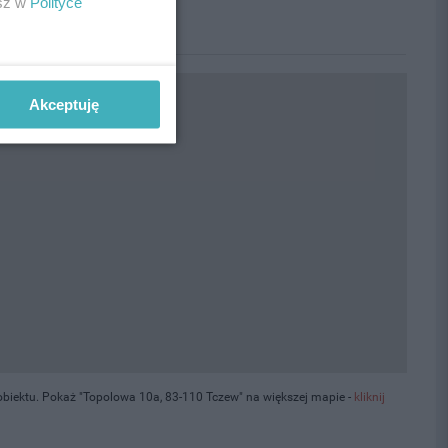
esz w
Polityce
Akceptuję
biektu. Pokaż "Topolowa 10a, 83-110 Tczew" na większej mapie -
kliknij