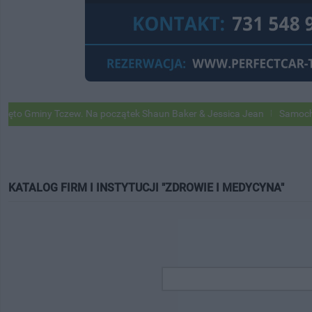
Gminy Tczew. Na początek Shaun Baker & Jessica Jean
Samochody Go
KATALOG FIRM I INSTYTUCJI "ZDROWIE I MEDYCYNA"