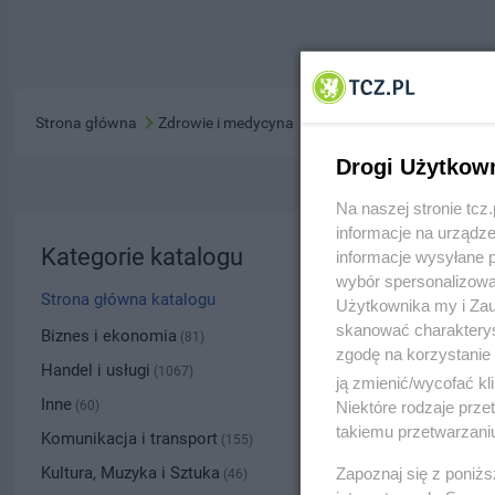
Strona główna
Zdrowie i medycyna
Drogi Użytkow
Na naszej stronie tc
informacje na urządze
Leczen
Kategorie katalogu
informacje wysyłane 
wybór spersonalizowan
ul. Topo
Strona główna katalogu
Użytkownika my i Zau
skanować charakterys
5311
Biznes i ekonomia
(81)
zgodę na korzystanie 
Handel i usługi
(1067)
ją zmienić/wycofać kl
Kategoria
Inne
Niektóre rodzaje prz
(60)
takiemu przetwarzaniu
Komunikacja i transport
(155)
Numer wpisu
Kultura, Muzyka i Sztuka
Zapoznaj się z poniż
(46)