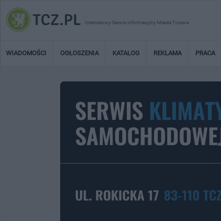
Internetowy Serwis Informacyjny Miasta Tczewa
WIADOMOŚCI
OGŁOSZENIA
KATALOG
REKLAMA
PRACA