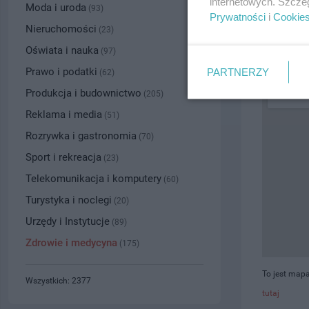
internetowych. Szcze
Moda i uroda
(93)
Prywatności
i
Cookie
PRZYBLI
Nieruchomości
(23)
Oświata i nauka
(97)
Prawo i podatki
PARTNERZY
(62)
Produkcja i budownictwo
(205)
Reklama i media
(51)
Rozrywka i gastronomia
(70)
Sport i rekreacja
(23)
Telekomunikacja i komputery
(60)
Turystyka i noclegi
(20)
Urzędy i Instytucje
(89)
Zdrowie i medycyna
(175)
To jest map
Wszystkich: 2377
tutaj