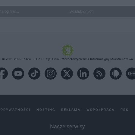
talog firm...
Do ulubionych
© 2001-2026 Tczew - TCZ.PL Sp. z o.o. Internetowy Serwis Informacyjny Miasta Tczewa
 PRYWATNOŚCI
HOSTING
REKLAMA
WSPÓŁPRACA
RSS
Nasze serwisy