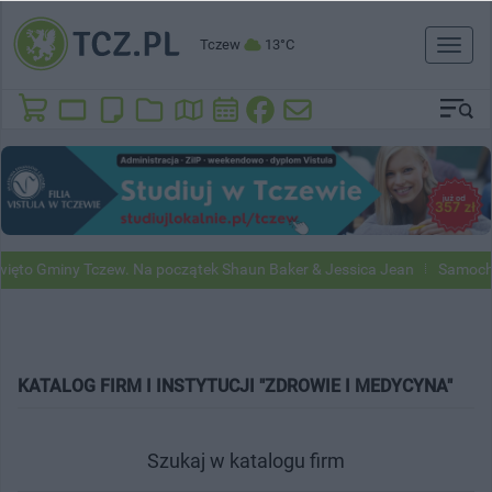
Tczew
13°C
Toggl
naviga
ięto Gminy Tczew. Na początek Shaun Baker & Jessica Jean
Samochod
KATALOG FIRM I INSTYTUCJI "ZDROWIE I MEDYCYNA"
Szukaj w katalogu firm