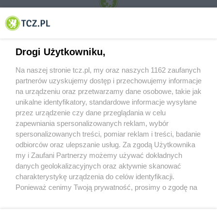
© 2001-2026 Tczew - TCZ.PL Sp. z o.o. Internetowy Serwis Informacyjny Miasta
Tczewa
Drogi Użytkowniku,
Na naszej stronie tcz.pl, my oraz naszych 1162 zaufanych
partnerów uzyskujemy dostęp i przechowujemy informacje
na urządzeniu oraz przetwarzamy dane osobowe, takie jak
unikalne identyfikatory, standardowe informacje wysyłane
przez urządzenie czy dane przeglądania w celu
zapewniania spersonalizowanych reklam, wybór
O FIRMIE
POLITYKA PRYWATNOŚCI
HOSTING
spersonalizowanych treści, pomiar reklam i treści, badanie
REKLAMA
WSPÓŁPRACA
RSS
FACEBOOK
KONTAKT
odbiorców oraz ulepszanie usług. Za zgodą Użytkownika
my i Zaufani Partnerzy możemy używać dokładnych
Nasze serwisy
danych geolokalizacyjnych oraz aktywnie skanować
charakterystykę urządzenia do celów identyfikacji.
Aktualności
Muzyka i kultura
Ponieważ cenimy Twoją prywatność, prosimy o zgodę na
Tcz24
Archiwum wydarzeń
korzystanie z tych technologii poprzez kliknięcie
Kronika Policyjna
Telewizja Internetowa
„Akceptuję”. Zgoda jest dobrowolna i zawsze możesz ją
Kalendarz imprez
Sport