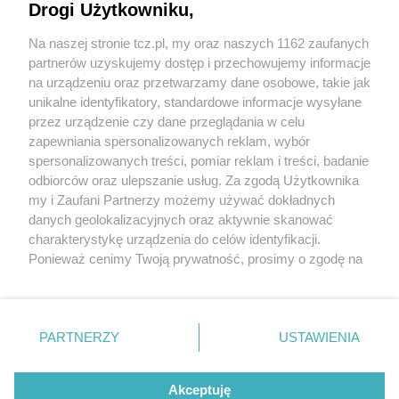
Drogi Użytkowniku,
Na naszej stronie tcz.pl, my oraz naszych 1162 zaufanych
partnerów uzyskujemy dostęp i przechowujemy informacje
na urządzeniu oraz przetwarzamy dane osobowe, takie jak
unikalne identyfikatory, standardowe informacje wysyłane
przez urządzenie czy dane przeglądania w celu
zapewniania spersonalizowanych reklam, wybór
O FIRMIE
POLITYKA PRYWATNOŚCI
HOSTING
spersonalizowanych treści, pomiar reklam i treści, badanie
REKLAMA
WSPÓŁPRACA
RSS
FACEBOOK
KONTAKT
odbiorców oraz ulepszanie usług. Za zgodą Użytkownika
my i Zaufani Partnerzy możemy używać dokładnych
Nasze serwisy
danych geolokalizacyjnych oraz aktywnie skanować
charakterystykę urządzenia do celów identyfikacji.
Aktualności
Muzyka i kultura
Ponieważ cenimy Twoją prywatność, prosimy o zgodę na
Tcz24
Archiwum wydarzeń
korzystanie z tych technologii poprzez kliknięcie
Kronika Policyjna
Telewizja Internetowa
„Akceptuję”. Zgoda jest dobrowolna i zawsze możesz ją
Kalendarz imprez
Sport
zmienić/wycofać klikając przycisk ustawień prywatności
Salony urody i masażu
Żłobki i przedszkola
PARTNERZY
USTAWIENIA
Historia miasta
Zdjęcia miasta
znajdujący się w lewym dolnym rogu strony
. Niektóre
Władze miasta
Zabytki
rodzaje przetwarzania danych nie wymagają zgody
użytkownika, ale masz prawo sprzeciwić się takiemu
Akceptuję