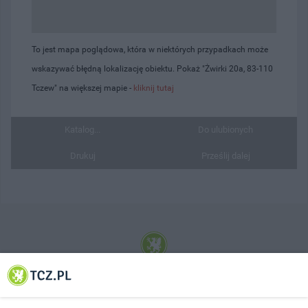
To jest mapa poglądowa, która w niektórych przypadkach może
wskazywać błędną lokalizację obiektu. Pokaż "Żwirki 20a, 83-110
Tczew" na większej mapie -
kliknij tutaj
Katalog...
Do ulubionych
Drukuj
Prześlij dalej
© 2001-2026 Tczew - TCZ.PL Sp. z o.o. Internetowy Serwis Informacyjny Miasta
Tczewa