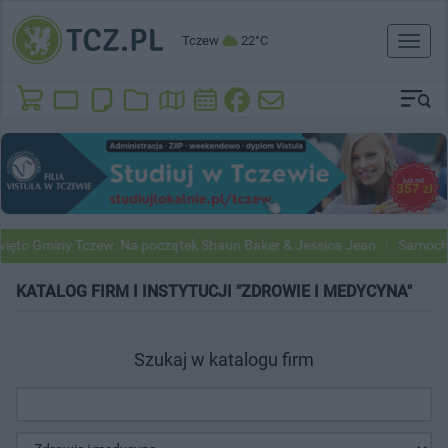
Tczew
22°C
Toggl
naviga
ięto Gminy Tczew. Na początek Shaun Baker & Jessica Jean
Samochod
KATALOG FIRM I INSTYTUCJI "ZDROWIE I MEDYCYNA"
Szukaj w katalogu firm