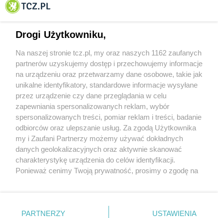
Tczewa
Drogi Użytkowniku,
Na naszej stronie tcz.pl, my oraz naszych 1162 zaufanych
partnerów uzyskujemy dostęp i przechowujemy informacje
na urządzeniu oraz przetwarzamy dane osobowe, takie jak
unikalne identyfikatory, standardowe informacje wysyłane
przez urządzenie czy dane przeglądania w celu
zapewniania spersonalizowanych reklam, wybór
O FIRMIE
POLITYKA PRYWATNOŚCI
HOSTING
spersonalizowanych treści, pomiar reklam i treści, badanie
REKLAMA
WSPÓŁPRACA
RSS
FACEBOOK
KONTAKT
odbiorców oraz ulepszanie usług. Za zgodą Użytkownika
my i Zaufani Partnerzy możemy używać dokładnych
Nasze serwisy
danych geolokalizacyjnych oraz aktywnie skanować
charakterystykę urządzenia do celów identyfikacji.
Aktualności
Muzyka i kultura
Ponieważ cenimy Twoją prywatność, prosimy o zgodę na
Tcz24
Archiwum wydarzeń
korzystanie z tych technologii poprzez kliknięcie
Kronika Policyjna
Telewizja Internetowa
„Akceptuję”. Zgoda jest dobrowolna i zawsze możesz ją
Kalendarz imprez
Sport
zmienić/wycofać klikając przycisk ustawień prywatności
Salony urody i masażu
Żłobki i przedszkola
PARTNERZY
USTAWIENIA
Historia miasta
Zdjęcia miasta
znajdujący się w lewym dolnym rogu strony
. Niektóre