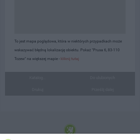
To jest mapa poglądowa, która w niektórych przypadkach może
wskazywać błędną lokalizację obiektu. Pokaż "Prusa 6, 83-110
Tczew" na większej mapie -
kliknij tutaj
Katalog...
Do ulubionych
Drukuj
Prześlij dalej
© 2001-2026 Tczew - TCZ.PL Sp. z o.o. Internetowy Serwis Informacyjny Miasta