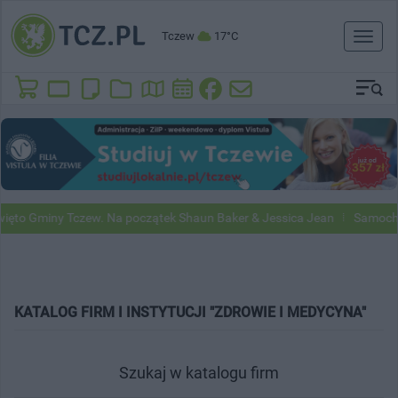
Tczew
17°C
Toggl
naviga
ęto Gminy Tczew. Na początek Shaun Baker & Jessica Jean
Samochod
KATALOG FIRM I INSTYTUCJI "ZDROWIE I MEDYCYNA"
Szukaj w katalogu firm