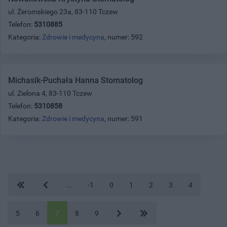
ul. Żeromskiego 23a, 83-110 Tczew
Telefon:
5310885
Kategoria:
Zdrowie i medycyna
, numer: 592
Michasik-Puchała Hanna Stomatolog
ul. Zielona 4, 83-110 Tczew
Telefon:
5310858
Kategoria:
Zdrowie i medycyna
, numer: 591
...
-1
0
1
2
3
4
5
6
7
8
9