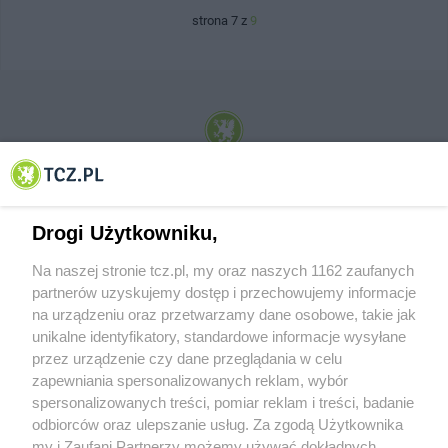
strona 7 z
9
© 2001-2026 Tczew - TCZ.PL Sp. z o.o. Internetowy Serwis Informacyjny Miasta
Tczewa
Drogi Użytkowniku,
Na naszej stronie tcz.pl, my oraz naszych 1162 zaufanych
partnerów uzyskujemy dostęp i przechowujemy informacje
na urządzeniu oraz przetwarzamy dane osobowe, takie jak
unikalne identyfikatory, standardowe informacje wysyłane
przez urządzenie czy dane przeglądania w celu
zapewniania spersonalizowanych reklam, wybór
O FIRMIE
POLITYKA PRYWATNOŚCI
HOSTING
spersonalizowanych treści, pomiar reklam i treści, badanie
REKLAMA
WSPÓŁPRACA
RSS
FACEBOOK
KONTAKT
odbiorców oraz ulepszanie usług. Za zgodą Użytkownika
my i Zaufani Partnerzy możemy używać dokładnych