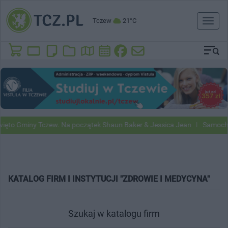
Tczew
21°C
Toggl
naviga
to Gminy Tczew. Na początek Shaun Baker & Jessica Jean
Samochody 
KATALOG FIRM I INSTYTUCJI "ZDROWIE I MEDYCYNA"
Szukaj w katalogu firm