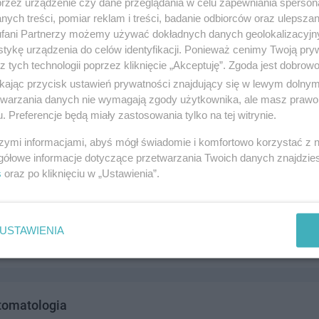
przez urządzenie czy dane przeglądania w celu zapewniania sperson
olskiego 17c, 83-110 Tczew
ych treści, pomiar reklam i treści, badanie odbiorców oraz ulepszan
2450
fani Partnerzy możemy używać dokładnych danych geolokalizacyjn
drowie i medycyna
tykę urządzenia do celów identyfikacji. Ponieważ cenimy Twoją pry
z tych technologii poprzez kliknięcie „Akceptuję”. Zgoda jest dobro
ikając przycisk ustawień prywatności znajdujący się w lewym dolny
etwarzania danych nie wymagają zgody użytkownika, ale masz prawo 
. Preferencje będą miały zastosowania tylko na tej witrynie.
szymi informacjami, abyś mógł świadomie i komfortowo korzystać z
gółowe informacje dotyczące przetwarzania Twoich danych znajdzi
s
oraz po kliknięciu w „Ustawienia”.
gdan lek. stomatolog
wska 71, 83-110 Tczew
1339
USTAWIENIA
drowie i medycyna
tomatologia