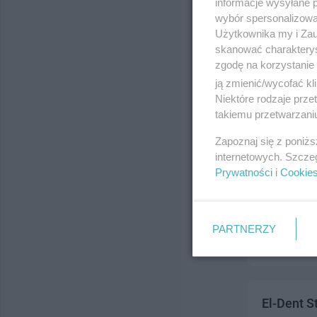
informacje wysyłane 
ul. Wojska P
wybór spersonalizowan
Telefon:
530
Użytkownika my i Zau
Kategoria:
Z
skanować charakterys
zgodę na korzystanie 
ją zmienić/wycofać kl
Niektóre rodzaje prz
takiemu przetwarzaniu
Zapoznaj się z poniż
internetowych. Szcze
Prywatności
i
Cookie
Gełdon Bo
ul. Czyżyko
Telefon:
531
PARTNERZY
Kategoria:
Z
El-Dent S