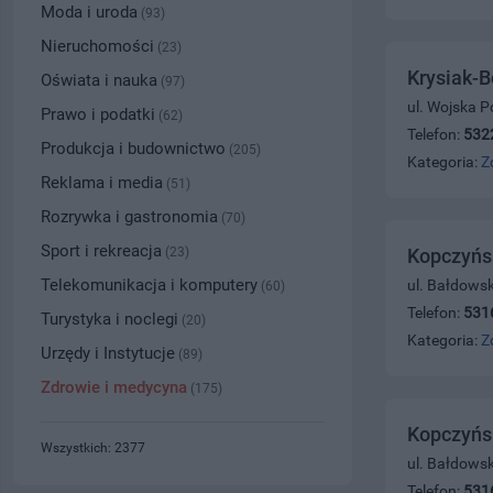
Moda i uroda
(93)
Nieruchomości
(23)
Krysiak-B
Oświata i nauka
(97)
ul. Wojska P
Prawo i podatki
(62)
Telefon:
532
Produkcja i budownictwo
(205)
Kategoria:
Z
Reklama i media
(51)
Rozrywka i gastronomia
(70)
Sport i rekreacja
(23)
Kopczyńsk
Telekomunikacja i komputery
ul. Bałdows
(60)
Telefon:
531
Turystyka i noclegi
(20)
Kategoria:
Z
Urzędy i Instytucje
(89)
Zdrowie i medycyna
(175)
Kopczyńsk
Wszystkich: 2377
ul. Bałdows
Telefon:
531