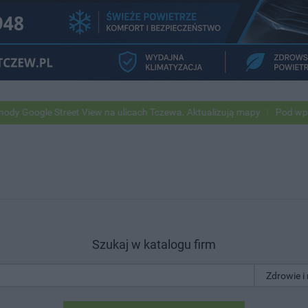
e Street View na ulicach Tczewa. Aktualizują mapy
Pod wpływem alko
Szukaj w katalogu firm