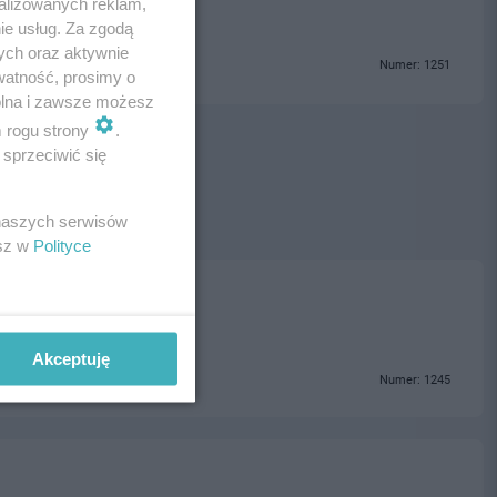
alizowanych reklam,
ie usług. Za zgodą
ych oraz aktywnie
Numer: 1251
watność, prosimy o
wolna i zawsze możesz
m rogu strony
.
sprzeciwić się
 naszych serwisów
esz w
Polityce
Akceptuję
Numer: 1245