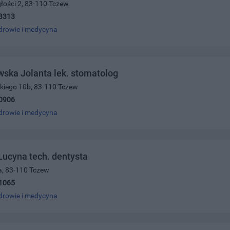
głości 2, 83-110 Tczew
3313
drowie i medycyna
ska Jolanta lek. stomatolog
skiego 10b, 83-110 Tczew
0906
drowie i medycyna
ucyna tech. dentysta
0a, 83-110 Tczew
1065
drowie i medycyna