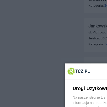
Kategoria:
Z
Jankowski
ul. Piotrowo
Telefon:
060
Kategoria:
Z
Hrynkiewi
ul. Wojska P
Telefon:
069
Kategoria:
Z
Drogi Użytkow
Na naszej stronie tc
informacje na urządze
Gomed Sp