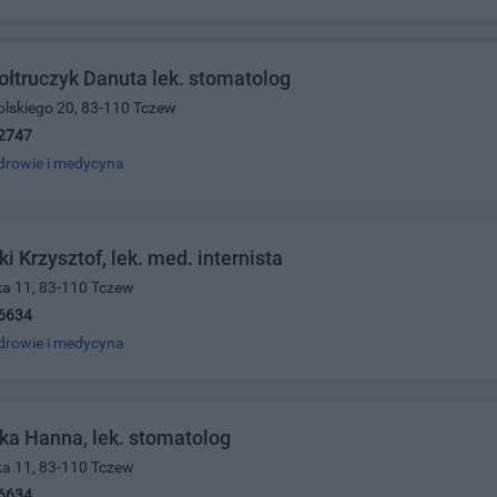
ołtruczyk Danuta lek. stomatolog
olskiego 20, 83-110 Tczew
2747
drowie i medycyna
i Krzysztof, lek. med. internista
ka 11, 83-110 Tczew
6634
drowie i medycyna
a Hanna, lek. stomatolog
ka 11, 83-110 Tczew
6634