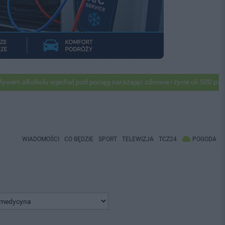
holu wjechał pod pociąg narażając zdrowie i życie ok 500 pasażerów! 
WIADOMOŚCI
CO BĘDZIE
SPORT
TELEWIZJA
TCZ24
POGODA