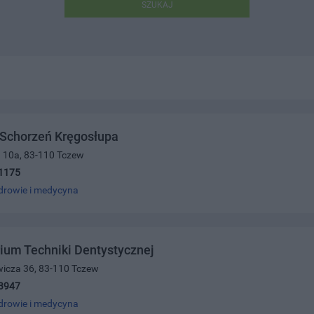
SZUKAJ
 Schorzeń Kręgosłupa
a 10a, 83-110 Tczew
1175
drowie i medycyna
ium Techniki Dentystycznej
wicza 36, 83-110 Tczew
3947
drowie i medycyna