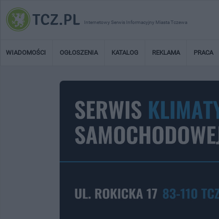
Internetowy Serwis Informacyjny Miasta Tczewa
WIADOMOŚCI
OGŁOSZENIA
KATALOG
REKLAMA
PRACA