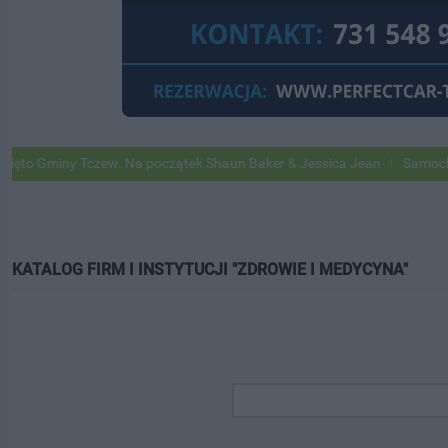
ny Tczew. Na początek Shaun Baker & Jessica Jean
Samochody Googl
KATALOG FIRM I INSTYTUCJI "ZDROWIE I MEDYCYNA"