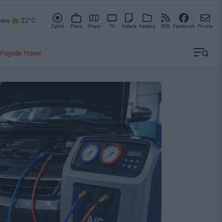
zew
22°C
Zgłoś
Praca
Mapa
TV
Galeria
Katalog
RSS
Facebook
Poczta
Pogoda Tczew