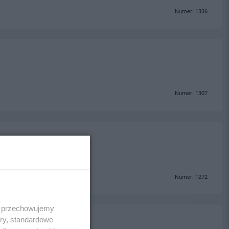
Numer: 1336
Numer: 1307
Numer: 1272
 i przechowujemy
ory, standardowe