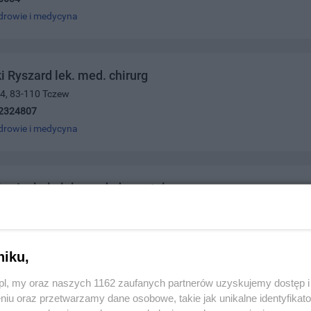
drowie i medycyna
 Ryszard lek. med. chirurg
 4, 83-110 Tczew
2324807
drowie i medycyna
cz Izabela lek. med. dermatolog
olskiego 5, 83-110 Tczew
3467477
drowie i medycyna
niku,
z.pl, my oraz naszych 1162 zaufanych partnerów uzyskujemy dostęp
niu oraz przetwarzamy dane osobowe, takie jak unikalne identyfikat
rzęt Medyczny