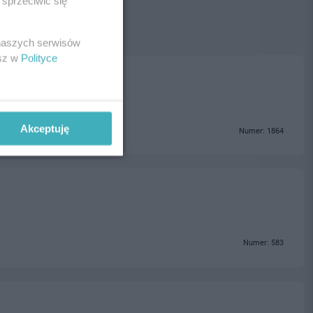
sprzeciwić się
 naszych serwisów
esz w
Polityce
Akceptuję
Numer: 1864
Numer: 583