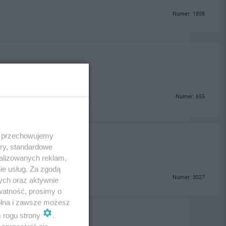
Numer: 1858
Numer: 655
 i przechowujemy
ory, standardowe
alizowanych reklam,
ie usług. Za zgodą
Numer: 3027
ych oraz aktywnie
watność, prosimy o
wolna i zawsze możesz
m rogu strony
.