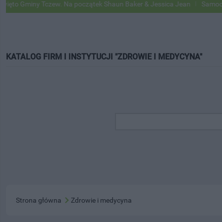
miny Tczew. Na początek Shaun Baker & Jessica Jean
Samochody Goog
KATALOG FIRM I INSTYTUCJI "ZDROWIE I MEDYCYNA"
Strona główna
Zdrowie i medycyna