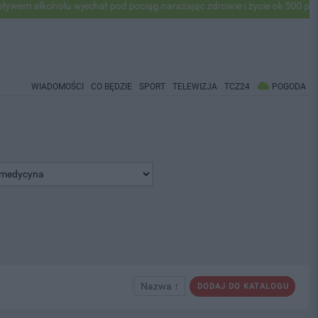
oholu wjechał pod pociąg narażając zdrowie i życie ok 500 pasażerów!
WIADOMOŚCI
CO BĘDZIE
SPORT
TELEWIZJA
TCZ24
POGODA
Nazwa ↑
DODAJ DO KATALOGU