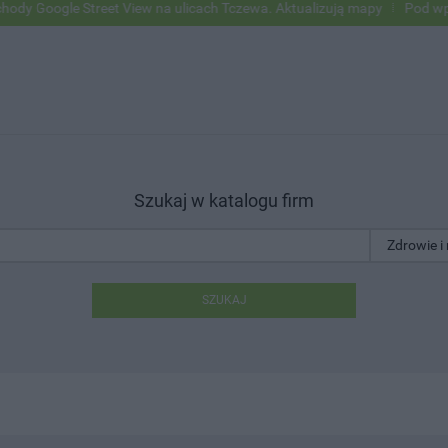
le Street View na ulicach Tczewa. Aktualizują mapy
Pod wpływem alk
Szukaj w katalogu firm
SZUKAJ