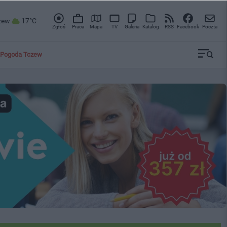
zew
17°C
Zgłoś
Praca
Mapa
TV
Galeria
Katalog
RSS
Facebook
Poczta
Pogoda Tczew