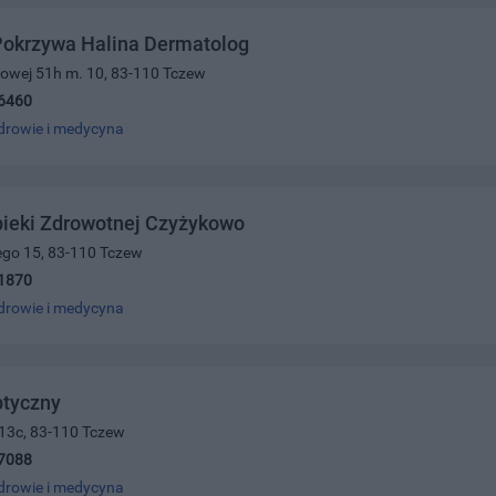
okrzywa Halina Dermatolog
ajowej 51h m. 10, 83-110 Tczew
6460
drowie i medycyna
pieki Zdrowotnej Czyżykowo
ego 15, 83-110 Tczew
1870
drowie i medycyna
ptyczny
 13c, 83-110 Tczew
7088
drowie i medycyna