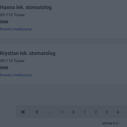
 Hanna lek. stomatolog
, 83-110 Tczew
2666
drowie i medycyna
 Krystian lek. stomatolog
, 83-110 Tczew
2666
drowie i medycyna
...
-1
0
1
2
3
4
strona 9 z
9