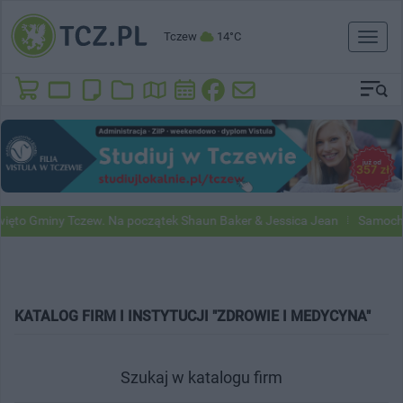
Tczew
14°C
Toggl
naviga
to Gminy Tczew. Na początek Shaun Baker & Jessica Jean
Samochody 
KATALOG FIRM I INSTYTUCJI "ZDROWIE I MEDYCYNA"
Szukaj w katalogu firm