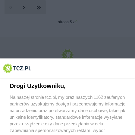
9
strona 5 z
9
© 2001-2026 Tczew - TCZ.PL Sp. z o.o. Internetowy Serwis Informacyjny Miasta
Tczewa
Drogi Użytkowniku,
Na naszej stronie tcz.pl, my oraz naszych 1162 zaufanych
partnerów uzyskujemy dostęp i przechowujemy informacje
na urządzeniu oraz przetwarzamy dane osobowe, takie jak
unikalne identyfikatory, standardowe informacje wysyłane
przez urządzenie czy dane przeglądania w celu
zapewniania spersonalizowanych reklam, wybór
O FIRMIE
POLITYKA PRYWATNOŚCI
HOSTING