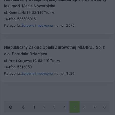
lek. med. Maria Noworolska
ul. Kościuszki 11, 83-110 Tczew
Telefon:
585303018
Kategoria:
Zdrowie i medycyna
, numer: 2676
Niepubliczny Zakład Opieki Zdrowotnej MEDIPOL Sp. z
o.o. Poradnia Dziecięca
ul. Armii Krajowej 19, 83-110 Tczew
Telefon:
5316050
Kategoria:
Zdrowie i medycyna
, numer: 1529
1
2
3
4
5
6
7
8