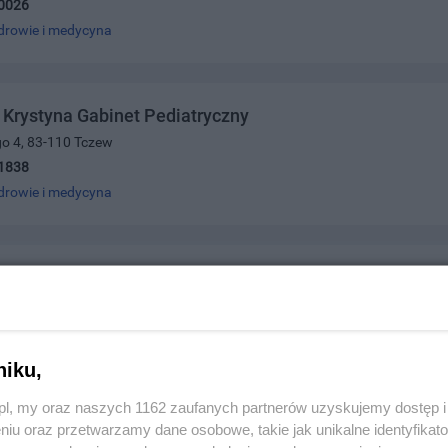
0026
drowie i medycyna
Krystyna Gabinet Pediatryczny
go 4, 83-110 Tczew
1838
drowie i medycyna
Stanisław Pediatra
/3, 83-110 Tczew
2371
drowie i medycyna
niku,
z.pl, my oraz naszych 1162 zaufanych partnerów uzyskujemy dostęp
niu oraz przetwarzamy dane osobowe, takie jak unikalne identyfikat