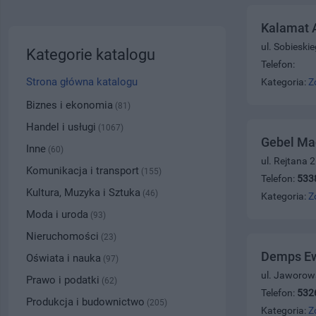
Kalamat 
ul. Sobieski
Kategorie katalogu
Telefon:
Strona główna katalogu
Kategoria:
Z
Biznes i ekonomia
(81)
Handel i usługi
(1067)
Gebel Ma
Inne
(60)
ul. Rejtana 
Komunikacja i transport
(155)
Telefon:
533
Kultura, Muzyka i Sztuka
(46)
Kategoria:
Z
Moda i uroda
(93)
Nieruchomości
(23)
Demps Ewa
Oświata i nauka
(97)
ul. Jaworow
Prawo i podatki
(62)
Telefon:
532
Produkcja i budownictwo
(205)
Kategoria:
Z