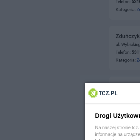
Telefon:
531
Kategoria:
Z
Zduńczyk 
ul. Wybickie
Telefon:
531
Kategoria:
Z
Tomczyk 
ul. Krótka 8
Telefon:
531
Kategoria:
Z
Drogi Użytkow
Na naszej stronie tc
informacje na urządze