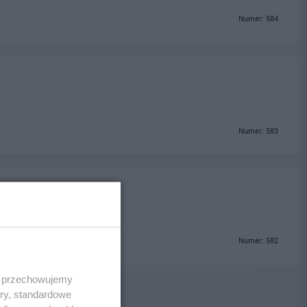
Numer: 584
Numer: 583
Numer: 582
 i przechowujemy
ory, standardowe