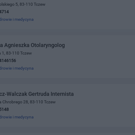
olskiego 5, 83-110 Tczew
4714
drowie i medycyna
a Agnieszka Otolaryngolog
a 1, 83-110 Tczew
4146156
drowie i medycyna
cz-Walczak Gertruda Internista
wa Chrobrego 28, 83-110 Tczew
5148
drowie i medycyna