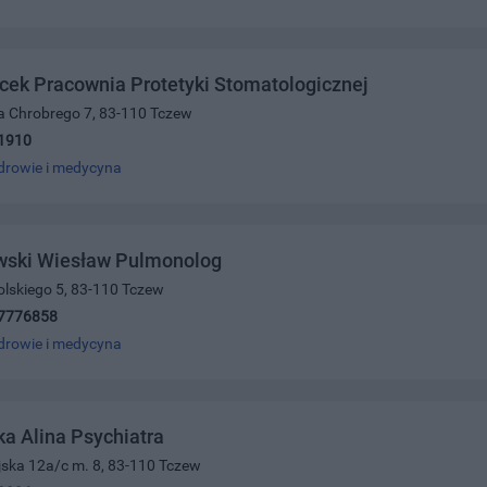
ek Pracownia Protetyki Stomatologicznej
a Chrobrego 7, 83-110 Tczew
1910
drowie i medycyna
wski Wiesław Pulmonolog
olskiego 5, 83-110 Tczew
7776858
drowie i medycyna
a Alina Psychiatra
jska 12a/c m. 8, 83-110 Tczew