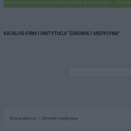
iny Tczew. Na początek Shaun Baker & Jessica Jean
Samochody Googl
KATALOG FIRM I INSTYTUCJI "ZDROWIE I MEDYCYNA"
Strona główna
Zdrowie i medycyna