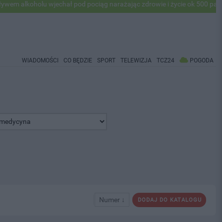
oholu wjechał pod pociąg narażając zdrowie i życie ok 500 pasażerów! 
WIADOMOŚCI
CO BĘDZIE
SPORT
TELEWIZJA
TCZ24
POGODA
Numer ↓
DODAJ DO KATALOGU