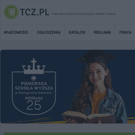
Internetowy Serwis Informacyjny Miasta Tczewa
WIADOMOŚCI
OGŁOSZENIA
KATALOG
REKLAMA
PRACA