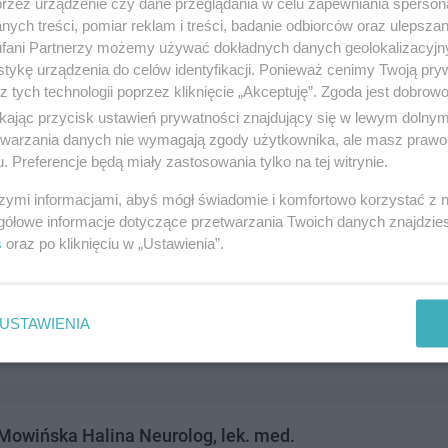
przez urządzenie czy dane przeglądania w celu zapewniania sperson
ych treści, pomiar reklam i treści, badanie odbiorców oraz ulepszan
fani Partnerzy możemy używać dokładnych danych geolokalizacyjn
tykę urządzenia do celów identyfikacji. Ponieważ cenimy Twoją pry
z tych technologii poprzez kliknięcie „Akceptuję”. Zgoda jest dobro
ka Renata Pediatra
ikając przycisk ustawień prywatności znajdujący się w lewym dolny
4, 83-110 Tczew
etwarzania danych nie wymagają zgody użytkownika, ale masz prawo 
. Preferencje będą miały zastosowania tylko na tej witrynie.
6787
drowie i medycyna
szymi informacjami, abyś mógł świadomie i komfortowo korzystać z
gółowe informacje dotyczące przetwarzania Twoich danych znajdzi
s
oraz po kliknięciu w „Ustawienia”.
Krzysztof Pediatra
ki 10, 83-110 Tczew
USTAWIENIA
2315
drowie i medycyna
owińska Halina Neurolog, lek. med.