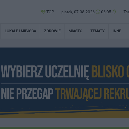
TOP
piątek, 07.08.2026
06:05
Tc
LOKALE I MIEJSCA
ZDROWIE
MIASTO
TEMATY
INNE