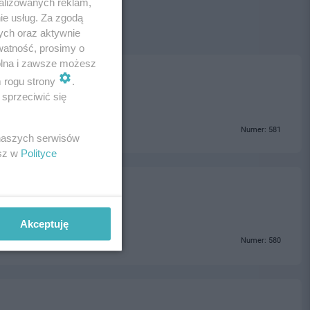
alizowanych reklam,
ie usług. Za zgodą
ych oraz aktywnie
watność, prosimy o
wolna i zawsze możesz
m rogu strony
.
sprzeciwić się
Numer: 581
 naszych serwisów
esz w
Polityce
Akceptuję
Numer: 580