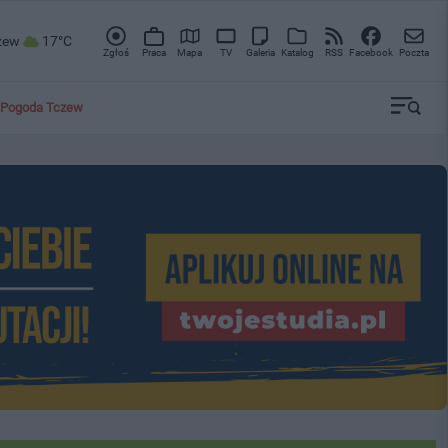
zew
17°C
Zgłoś
Praca
Mapa
TV
Galeria
Katalog
RSS
Facebook
Poczta
Pogoda Tczew