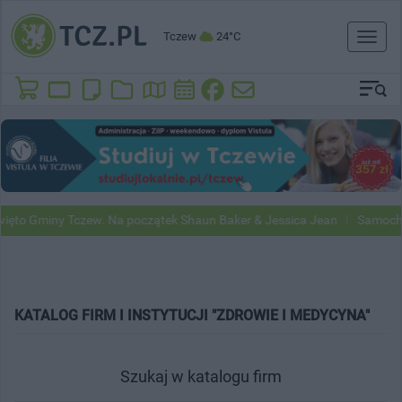
Tczew
24°C
Toggl
naviga
to Gminy Tczew. Na początek Shaun Baker & Jessica Jean
Samochody 
KATALOG FIRM I INSTYTUCJI "ZDROWIE I MEDYCYNA"
Szukaj w katalogu firm