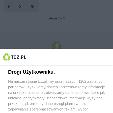
9
strona 5 z
9
© 2001-2026 Tczew - TCZ.PL Sp. z o.o. Internetowy Serwis Informacyjny Miasta
Tczewa
Drogi Użytkowniku,
Na naszej stronie tcz.pl, my oraz naszych 1162 zaufanych
partnerów uzyskujemy dostęp i przechowujemy informacje
na urządzeniu oraz przetwarzamy dane osobowe, takie jak
unikalne identyfikatory, standardowe informacje wysyłane
przez urządzenie czy dane przeglądania w celu
zapewniania spersonalizowanych reklam, wybór
O FIRMIE
POLITYKA PRYWATNOŚCI
HOSTING