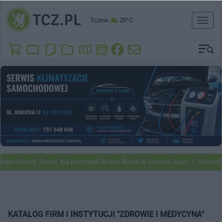
Tczew
20°C
Toggl
naviga
to Gminy Tczew. Na początek Shaun Baker & Jessica Jean
Samochody
KATALOG FIRM I INSTYTUCJI "ZDROWIE I MEDYCYNA"