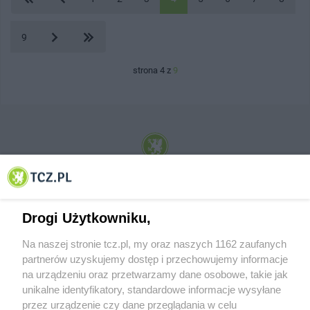
9
strona 4 z
9
© 2001-2026 Tczew - TCZ.PL Sp. z o.o. Internetowy Serwis Informacyjny Miasta
Tczewa
Drogi Użytkowniku,
Na naszej stronie tcz.pl, my oraz naszych 1162 zaufanych
partnerów uzyskujemy dostęp i przechowujemy informacje
na urządzeniu oraz przetwarzamy dane osobowe, takie jak
unikalne identyfikatory, standardowe informacje wysyłane
przez urządzenie czy dane przeglądania w celu