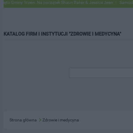
ny Tczew. Na początek Shaun Baker & Jessica Jean
Samochody Googl
KATALOG FIRM I INSTYTUCJI "ZDROWIE I MEDYCYNA"
Strona główna
Zdrowie i medycyna