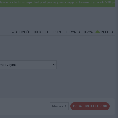
holu wjechał pod pociąg narażając zdrowie i życie ok 500 pasażerów! 
WIADOMOŚCI
CO BĘDZIE
SPORT
TELEWIZJA
TCZ24
POGODA
Nazwa ↑
DODAJ DO KATALOGU