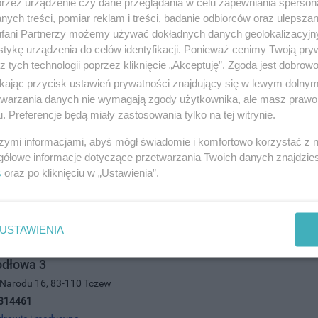
przez urządzenie czy dane przeglądania w celu zapewniania sperson
drowie i medycyna
ych treści, pomiar reklam i treści, badanie odbiorców oraz ulepszan
fani Partnerzy możemy używać dokładnych danych geolokalizacyjn
tykę urządzenia do celów identyfikacji. Ponieważ cenimy Twoją pry
z tych technologii poprzez kliknięcie „Akceptuję”. Zgoda jest dobro
ikając przycisk ustawień prywatności znajdujący się w lewym dolny
etwarzania danych nie wymagają zgody użytkownika, ale masz prawo 
. Preferencje będą miały zastosowania tylko na tej witrynie.
szymi informacjami, abyś mógł świadomie i komfortowo korzystać z
odłowa 2
gółowe informacje dotyczące przetwarzania Twoich danych znajdzi
wska 37, 83-110 Tczew
s
oraz po kliknięciu w „Ustawienia”.
301023
drowie i medycyna
USTAWIENIA
odłowa 3
 Narodu 16, 83-110 Tczew
314461