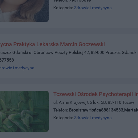
Kategoria:
Zdrowie i medycyna
tycna Praktyka Lekarska Marcin Goczewski
ruszcz Gdański ul.Obrońców Poczty Polskiej 42, 83-000 Pruszcz Gdański
677553
drowie i medycyna
Tczewski Ośrodek Psychoterapii I
ul. Armii Krajowej 86 lok. 5B, 83-110 Tczew
Telefon:
BronisławHońca888134533,Marta
Kategoria:
Zdrowie i medycyna