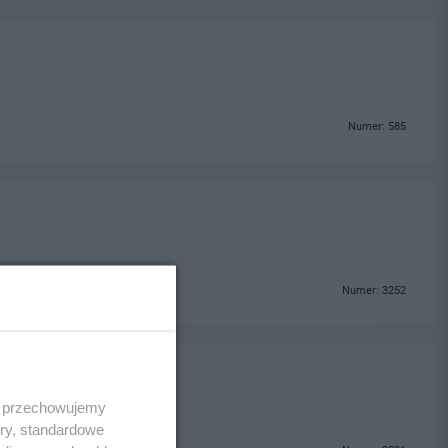
Numer: 585
Numer: 3252
 i przechowujemy
ory, standardowe