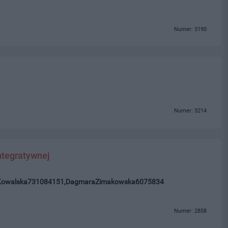
Numer: 3190
Numer: 3214
ntegratywnej
Kowalska731084151,DagmaraZimakowska6075834
Numer: 2858