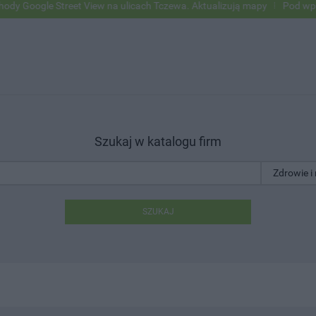
e Street View na ulicach Tczewa. Aktualizują mapy
Pod wpływem alko
Szukaj w katalogu firm
SZUKAJ