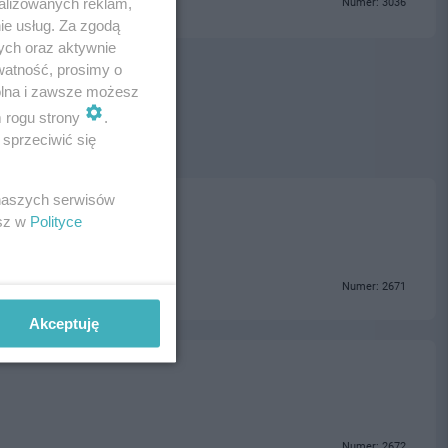
alizowanych reklam,
Numer: 3036
ie usług. Za zgodą
ych oraz aktywnie
watność, prosimy o
wolna i zawsze możesz
m rogu strony
.
sprzeciwić się
 naszych serwisów
esz w
Polityce
Numer: 2671
Akceptuję
Numer: 2672