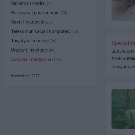
Reklama i media
(51)
Rozrywka i gastronomia
(70)
Sport i rekreacja
(23)
Telekomunikacja i komputery
(60)
Turystyka i noclegi
(20)
Specjslis
Urzędy i Instytucje
(89)
ul. 83-000 P
Telefon:
666
Zdrowie i medycyna
(175)
Kategoria:
Z
Wszystkich: 2377