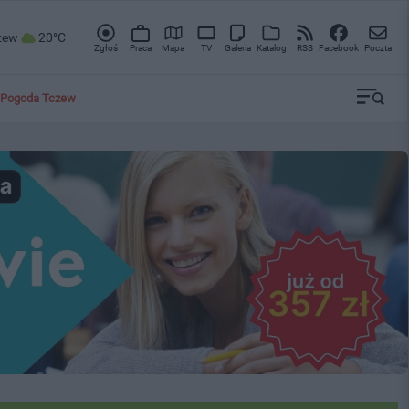
zew
20°C
Zgłoś
Praca
Mapa
TV
Galeria
Katalog
RSS
Facebook
Poczta
Pogoda Tczew