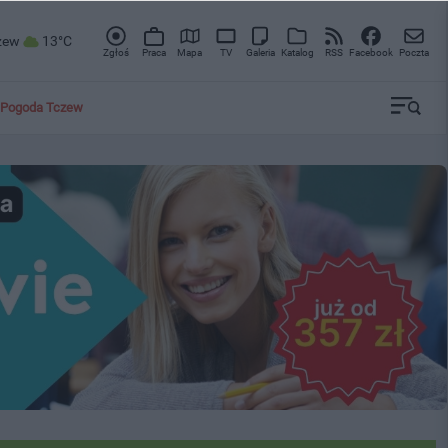
zew
13°C
Zgłoś
Praca
Mapa
TV
Galeria
Katalog
RSS
Facebook
Poczta
Pogoda Tczew