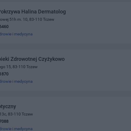
okrzywa Halina Dermatolog
ajowej 51h m. 10, 83-110 Tczew
6460
drowie i medycyna
pieki Zdrowotnej Czyżykowo
ego 15, 83-110 Tczew
1870
drowie i medycyna
ptyczny
 13c, 83-110 Tczew
7088
drowie i medycyna