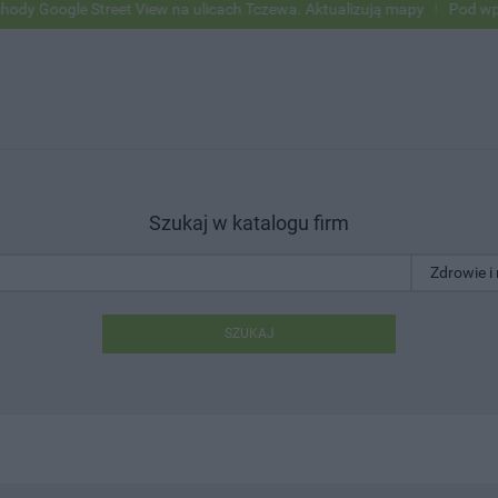
le Street View na ulicach Tczewa. Aktualizują mapy
Pod wpływem al
Szukaj w katalogu firm
SZUKAJ