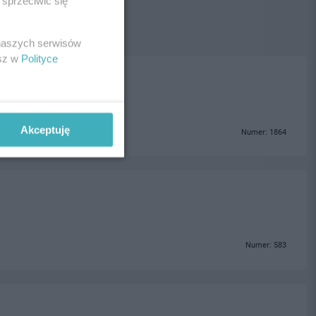
sprzeciwić się
 naszych serwisów
esz w
Polityce
Akceptuję
Numer: 1864
Numer: 583