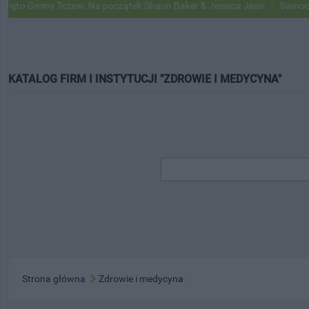
miny Tczew. Na początek Shaun Baker & Jessica Jean
Samochody Goog
KATALOG FIRM I INSTYTUCJI "ZDROWIE I MEDYCYNA"
Strona główna
Zdrowie i medycyna