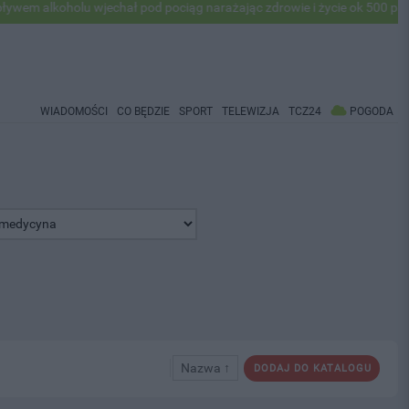
koholu wjechał pod pociąg narażając zdrowie i życie ok 500 pasażerów!
WIADOMOŚCI
CO BĘDZIE
SPORT
TELEWIZJA
TCZ24
POGODA
Nazwa ↑
DODAJ DO KATALOGU