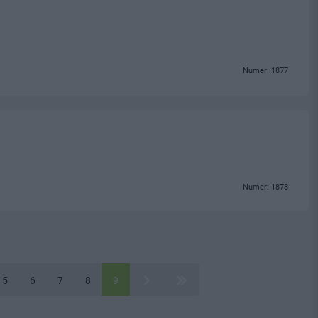
Numer: 1877
Numer: 1878
5
6
7
8
9