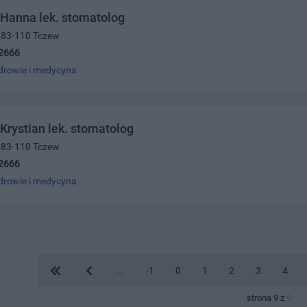
 Hanna lek. stomatolog
, 83-110 Tczew
2666
drowie i medycyna
 Krystian lek. stomatolog
, 83-110 Tczew
2666
drowie i medycyna
...
-1
0
1
2
3
4
strona 9 z
9