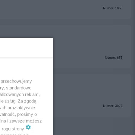
Numer: 1858
Numer: 655
 i przechowujemy
ory, standardowe
alizowanych reklam,
ie usług. Za zgodą
Numer: 3027
ych oraz aktywnie
watność, prosimy o
wolna i zawsze możesz
m rogu strony
.