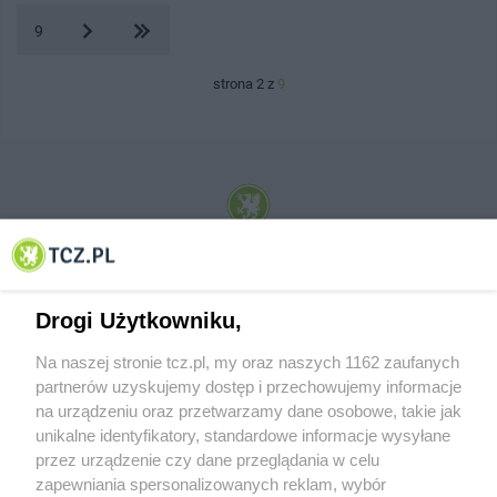
9
strona 2 z
9
© 2001-2026 Tczew - TCZ.PL Sp. z o.o. Internetowy Serwis Informacyjny Miasta
Tczewa
Drogi Użytkowniku,
Na naszej stronie tcz.pl, my oraz naszych 1162 zaufanych
partnerów uzyskujemy dostęp i przechowujemy informacje
na urządzeniu oraz przetwarzamy dane osobowe, takie jak
unikalne identyfikatory, standardowe informacje wysyłane
przez urządzenie czy dane przeglądania w celu
zapewniania spersonalizowanych reklam, wybór
O FIRMIE
POLITYKA PRYWATNOŚCI
HOSTING