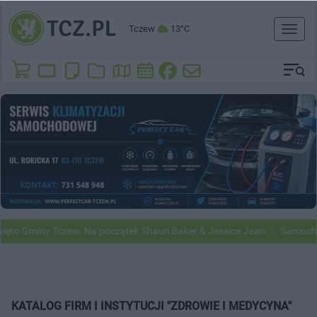
Tczew
13°C
Toggl
naviga
to Gminy Tczew. Na początek Shaun Baker & Jessica Jean
Samochody 
KATALOG FIRM I INSTYTUCJI "ZDROWIE I MEDYCYNA"