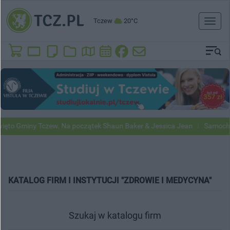
Tczew
20°C
Toggl
naviga
 Gminy Tczew. Na początek Shaun Baker & Jessica Jean
Samochody Go
KATALOG FIRM I INSTYTUCJI "ZDROWIE I MEDYCYNA"
Szukaj w katalogu firm