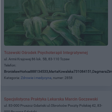
Tczewski Ośrodek Psychoterapii Integratywnej
ul. Armii Krajowej 86 lok. 5B, 83-110 Tczew
Telefon:
BronisławHońca888134533,MartaKowalska731084151,DagmaraZi
Kategoria:
Zdrowie i medycyna
, numer: 2858
Specjslistycna Praktyka Lekarska Marcin Goczewski
ul. 83-000 Pruszcz Gdański ul.Obrońców Poczty Polskiej 42, 83-
000 Pruszcz Gdański