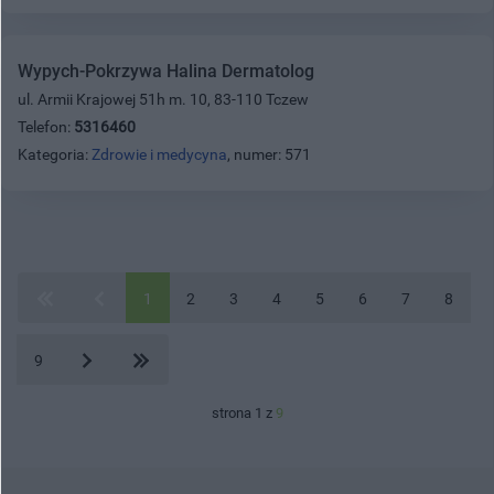
Wypych-Pokrzywa Halina Dermatolog
ul. Armii Krajowej 51h m. 10, 83-110 Tczew
Telefon:
5316460
Kategoria:
Zdrowie i medycyna
, numer: 571
1
2
3
4
5
6
7
8
9
strona 1 z
9