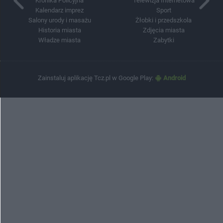
Kronika Policyjna
Telewizja Internetowa
Kalendarz imprez
Sport
Salony urody i masażu
Żłobki i przedszkola
Historia miasta
Zdjęcia miasta
Władze miasta
Zabytki
Zainstaluj aplikację Tcz.pl w Google Play:
Android