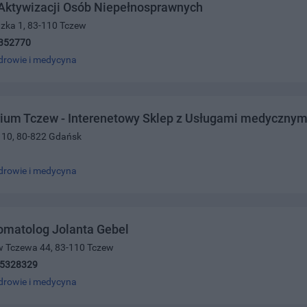
Aktywizacji Osób Niepełnosprawnych
dzka 1, 83-110 Tczew
352770
drowie i medycyna
ium Tczew - Interenetowy Sklep z Usługami medycznym
k 10, 80-822 Gdańsk
drowie i medycyna
omatolog Jolanta Gebel
w Tczewa 44, 83-110 Tczew
)5328329
drowie i medycyna