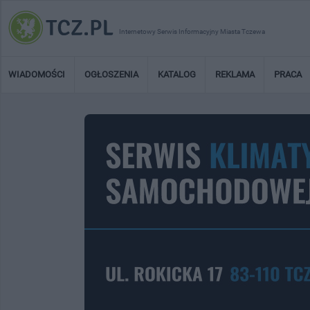
Internetowy Serwis Informacyjny Miasta Tczewa
WIADOMOŚCI
OGŁOSZENIA
KATALOG
REKLAMA
PRACA