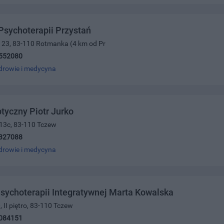
sychoterapii Przystań
a 23, 83-110 Rotmanka (4 km od Pr
552080
drowie i medycyna
tyczny Piotr Jurko
 13c, 83-110 Tczew
327088
drowie i medycyna
sychoterapii Integratywnej Marta Kowalska
, II piętro, 83-110 Tczew
084151