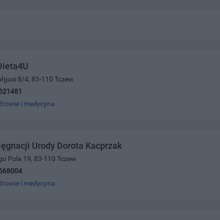
Dieta4U
Małgosi 8/4, 83-110 Tczew
621481
drowie i medycyna
lęgnacji Urody Dorota Kacprzak
go Pola 19, 83-110 Tczew
668004
drowie i medycyna