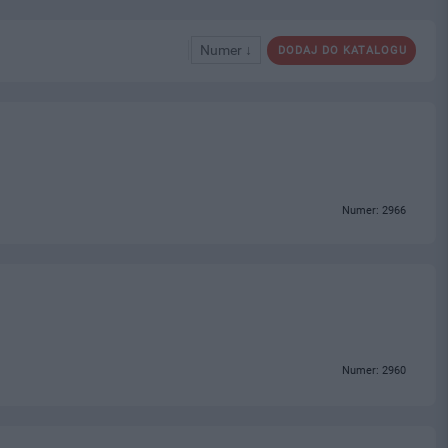
Numer ↓
DODAJ DO KATALOGU
Numer: 2966
Numer: 2960