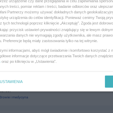
drowie i medycyna
przez urządzenie czy dane przeglądania w celu zapewniania sperson
ych treści, pomiar reklam i treści, badanie odbiorców oraz ulepszan
fani Partnerzy możemy używać dokładnych danych geolokalizacyjn
tykę urządzenia do celów identyfikacji. Ponieważ cenimy Twoją pry
z tych technologii poprzez kliknięcie „Akceptuję”. Zgoda jest dobro
ikając przycisk ustawień prywatności znajdujący się w lewym dolny
etwarzania danych nie wymagają zgody użytkownika, ale masz prawo 
 Stomatologia Mikroskopowa
. Preferencje będą miały zastosowania tylko na tej witrynie.
go Pola 1, 83-110 Tczew
201210
szymi informacjami, abyś mógł świadomie i komfortowo korzystać z
gółowe informacje dotyczące przetwarzania Twoich danych znajdzi
drowie i medycyna
s
oraz po kliknięciu w „Ustawienia”.
alon optyczny (filia 2)
USTAWIENIA
erwona Torebka, Armii Krajowej 84 A, 83-110 Tczew
327367
drowie i medycyna