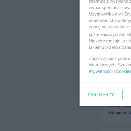
Kategoria:
Z
informacje wysyłane 
wybór spersonalizowan
Użytkownika my i Zau
skanować charakterys
zgodę na korzystanie 
ją zmienić/wycofać kl
Niektóre rodzaje prz
Fi Clinic
takiemu przetwarzaniu
ul. Wincente
Telefon:
792
Zapoznaj się z poniż
internetowych. Szcze
Kategoria:
Z
Prywatności
i
Cookie
OPTYKON s
PARTNERZY
ul. Pasaż Cz
Telefon:
585
Kategoria:
Z