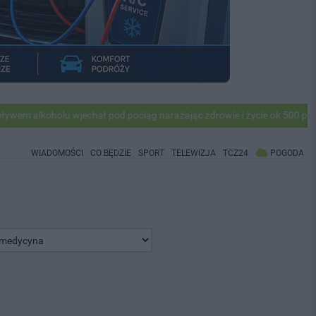
oholu wjechał pod pociąg narażając zdrowie i życie ok 500 pasażerów! 
WIADOMOŚCI
CO BĘDZIE
SPORT
TELEWIZJA
TCZ24
POGODA