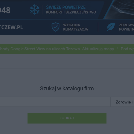
e Street View na ulicach Tczewa. Aktualizują mapy
Pod wpływem alk
Szukaj w katalogu firm
SZUKAJ