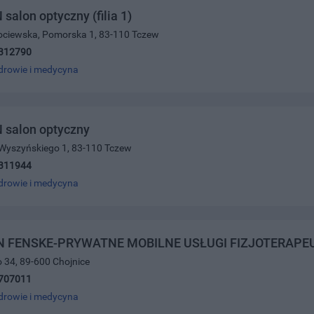
alon optyczny (filia 1)
Kociewska, Pomorska 1, 83-110 Tczew
312790
drowie i medycyna
salon optyczny
. Wyszyńskiego 1, 83-110 Tczew
311944
drowie i medycyna
N FENSKE-PRYWATNE MOBILNE USŁUGI FIZJOTERAPEU
o 34, 89-600 Chojnice
707011
drowie i medycyna