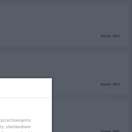
Numer: 2916
Numer: 2913
 i przechowujemy
ory, standardowe
Numer: 2857