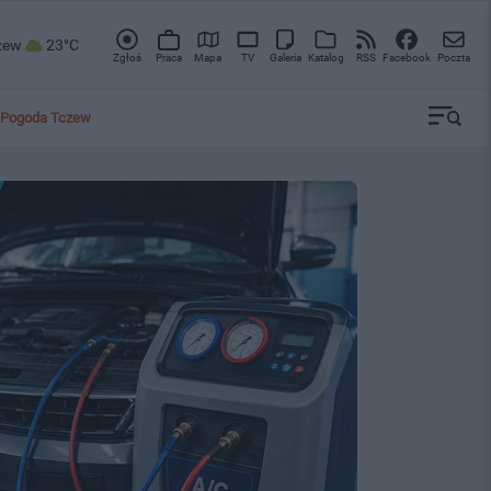
zew
23°C
Zgłoś
Praca
Mapa
TV
Galeria
Katalog
RSS
Facebook
Poczta
Pogoda Tczew