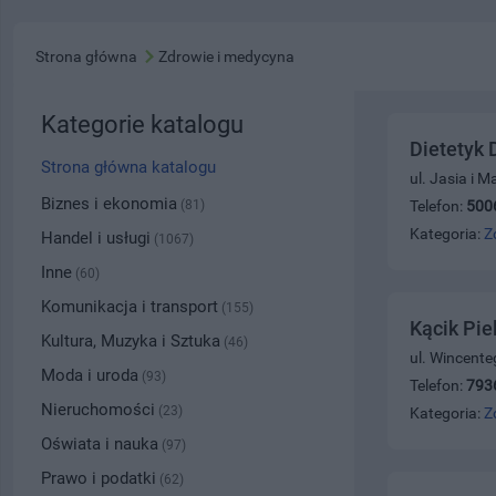
Strona główna
Zdrowie i medycyna
Kategorie katalogu
Dietetyk 
Strona główna katalogu
ul. Jasia i 
Biznes i ekonomia
(81)
Telefon:
500
Kategoria:
Z
Handel i usługi
(1067)
Inne
(60)
Komunikacja i transport
(155)
Kącik Pie
Kultura, Muzyka i Sztuka
(46)
ul. Wincente
Moda i uroda
(93)
Telefon:
793
Nieruchomości
(23)
Kategoria:
Z
Oświata i nauka
(97)
Prawo i podatki
(62)