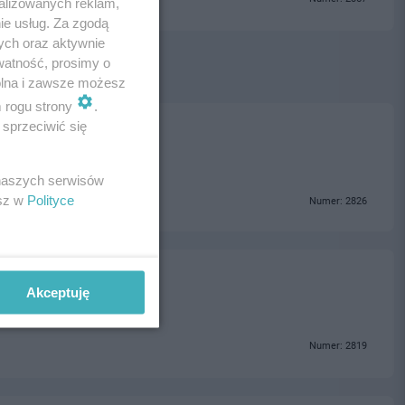
alizowanych reklam,
ie usług. Za zgodą
ych oraz aktywnie
watność, prosimy o
wolna i zawsze możesz
m rogu strony
.
sprzeciwić się
 naszych serwisów
esz w
Polityce
Numer: 2826
Akceptuję
Numer: 2819