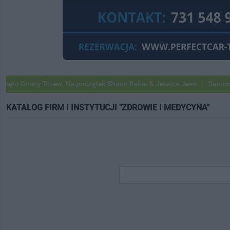
iny Tczew. Na początek Shaun Baker & Jessica Jean
Samochody Googl
KATALOG FIRM I INSTYTUCJI "ZDROWIE I MEDYCYNA"