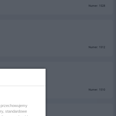
Numer: 1528
Numer: 1512
Numer: 1510
 i przechowujemy
ory, standardowe