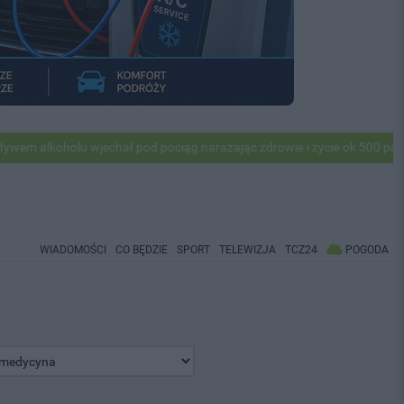
holu wjechał pod pociąg narażając zdrowie i życie ok 500 pasażerów! 
WIADOMOŚCI
CO BĘDZIE
SPORT
TELEWIZJA
TCZ24
POGODA