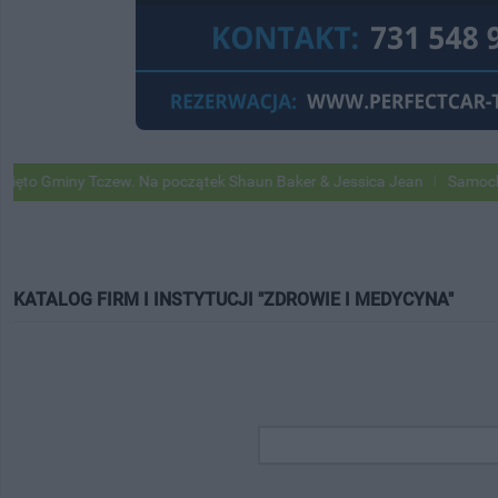
ny Tczew. Na początek Shaun Baker & Jessica Jean
Samochody Googl
KATALOG FIRM I INSTYTUCJI "ZDROWIE I MEDYCYNA"