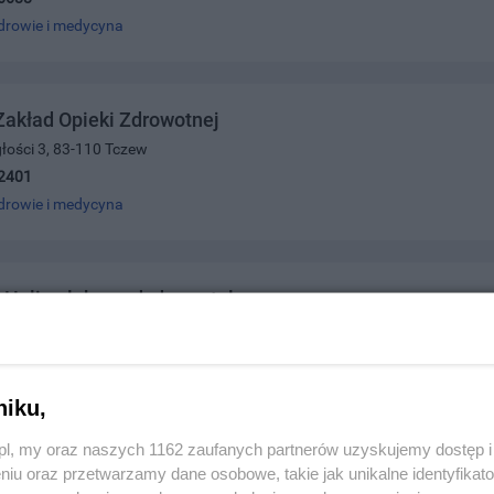
drowie i medycyna
akład Opieki Zdrowotnej
głości 3, 83-110 Tczew
2401
drowie i medycyna
Halina lek. med. dermatolog
olskiego 5, 83-110 Tczew
2356211
drowie i medycyna
niku,
z.pl, my oraz naszych 1162 zaufanych partnerów uzyskujemy dostęp
niu oraz przetwarzamy dane osobowe, takie jak unikalne identyfikat
ina lek. med.