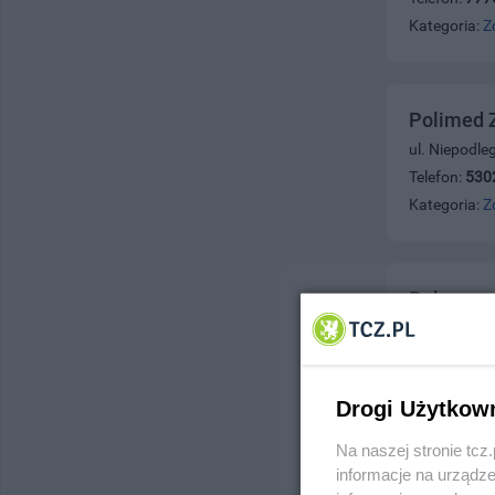
Kategoria:
Z
Polimed Z
ul. Niepodle
Telefon:
530
Kategoria:
Z
Pokrzywa 
ul. Wojska P
Telefon:
060
Kategoria:
Z
Drogi Użytkow
Na naszej stronie tc
informacje na urządze
Pardo Hal