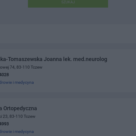
SZUKAJ
ka-Tomaszewska Joanna lek. med.neurolog
ajowej 74, 83-110 Tczew
4028
drowie i medycyna
a Ortopedyczna
ki 23, 83-110 Tczew
4993
drowie i medycyna