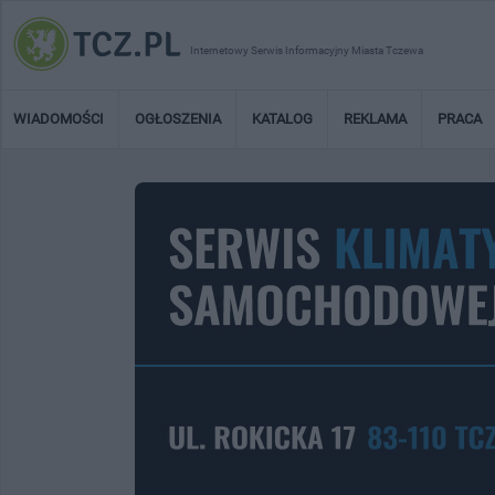
Internetowy Serwis Informacyjny Miasta Tczewa
WIADOMOŚCI
OGŁOSZENIA
KATALOG
REKLAMA
PRACA