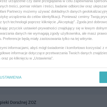
przez urządzenie czy dane przeglądania w celu zapewniania sperson
głości 3, 83-110 Tczew
ych treści, pomiar reklam i treści, badanie odbiorców oraz ulepszan
1367
fani Partnerzy możemy używać dokładnych danych geolokalizacyjn
drowie i medycyna
tykę urządzenia do celów identyfikacji. Ponieważ cenimy Twoją pry
z tych technologii poprzez kliknięcie „Akceptuję”. Zgoda jest dobro
ikając przycisk ustawień prywatności znajdujący się w lewym dolny
etwarzania danych nie wymagają zgody użytkownika, ale masz prawo 
. Preferencje będą miały zastosowania tylko na tej witrynie.
szymi informacjami, abyś mógł świadomie i komfortowo korzystać z
gółowe informacje dotyczące przetwarzania Twoich danych znajdzi
s
oraz po kliknięciu w „Ustawienia”.
Panaceum
Puchatka 1, 83-110 Tczew
8333
USTAWIENIA
drowie i medycyna
pieki Doraźnej ZOZ