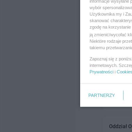
informacje wysyłane 
ul. Niepodle
wybór spersonalizowan
Telefon:
531
Użytkownika my i Zau
Kategoria:
Z
skanować charakterys
zgodę na korzystanie 
ją zmienić/wycofać kl
Niektóre rodzaje prz
takiemu przetwarzaniu
Zapoznaj się z poniż
internetowych. Szcze
Prywatności
i
Cookie
Apteka 
ul. Kubusia 
Telefon:
532
PARTNERZY
Kategoria:
Z
Oddział O