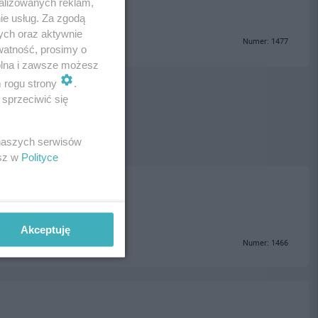
alizowanych reklam,
ie usług. Za zgodą
ych oraz aktywnie
Numer: 1477
watność, prosimy o
wolna i zawsze możesz
m rogu strony
.
sprzeciwić się
 naszych serwisów
esz w
Polityce
Akceptuję
Numer: 1466