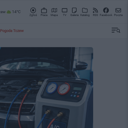
zew
14°C
Zgłoś
Praca
Mapa
TV
Galeria
Katalog
RSS
Facebook
Poczta
Pogoda Tczew