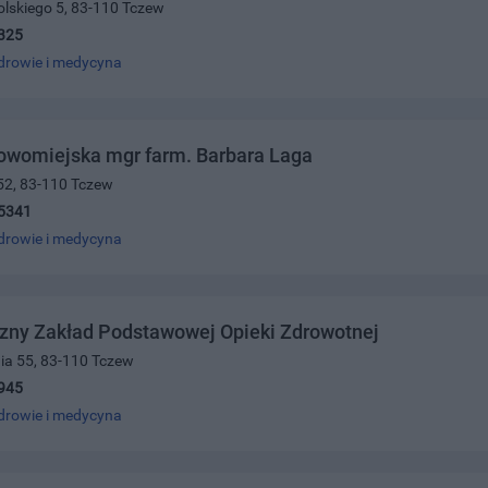
olskiego 5, 83-110 Tczew
325
drowie i medycyna
owomiejska mgr farm. Barbara Laga
52, 83-110 Tczew
5341
drowie i medycyna
zny Zakład Podstawowej Opieki Zdrowotnej
nia 55, 83-110 Tczew
945
drowie i medycyna