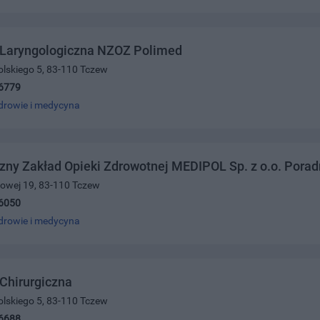
 Laryngologiczna NZOZ Polimed
olskiego 5, 83-110 Tczew
6779
drowie i medycyna
zny Zakład Opieki Zdrowotnej MEDIPOL Sp. z o.o. Porad
ajowej 19, 83-110 Tczew
6050
drowie i medycyna
Chirurgiczna
olskiego 5, 83-110 Tczew
6688