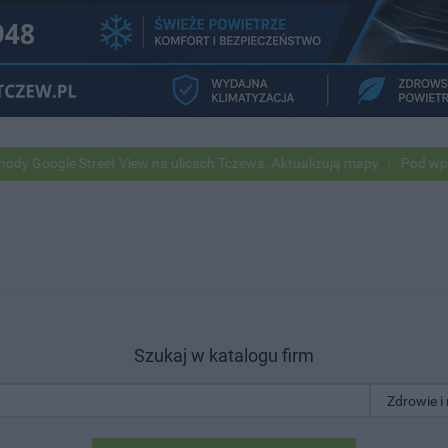
e Street View na ulicach Tczewa. Aktualizują mapy
Pod wpływem alko
Szukaj w katalogu firm