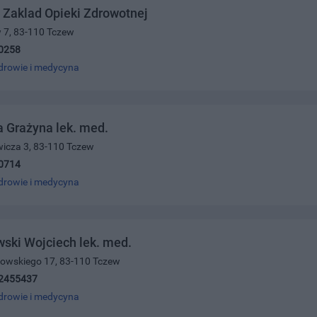
Zaklad Opieki Zdrowotnej
w 7, 83-110 Tczew
0258
drowie i medycyna
 Grażyna lek. med.
wicza 3, 83-110 Tczew
0714
drowie i medycyna
ski Wojciech lek. med.
rowskiego 17, 83-110 Tczew
2455437
drowie i medycyna