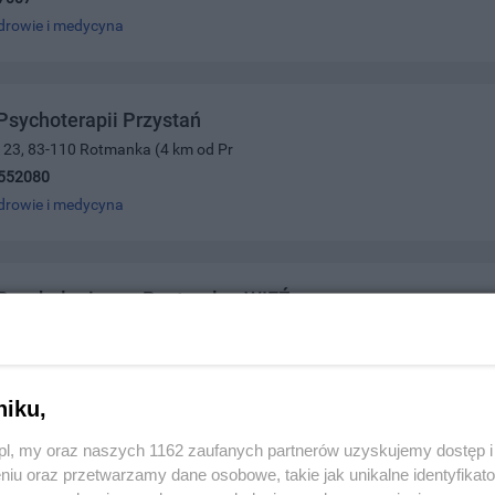
drowie i medycyna
sychoterapii Przystań
a 23, 83-110 Rotmanka (4 km od Pr
552080
drowie i medycyna
Psychologiczno-Pastoralne WIĘŹ
 Kardynała Wyszyńskiego 11, 83-110 Tczew
133582
drowie i medycyna
niku,
z.pl, my oraz naszych 1162 zaufanych partnerów uzyskujemy dostęp
niu oraz przetwarzamy dane osobowe, takie jak unikalne identyfikat
Dietetyczne NATURHOUSE TCZEW