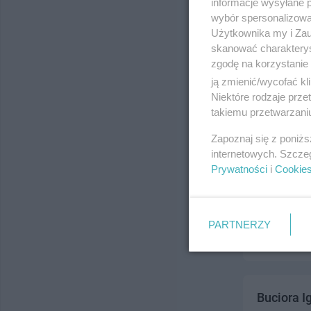
informacje wysyłane 
ul. Kiliński
wybór spersonalizowan
Telefon:
500
Użytkownika my i Zau
Kategoria:
Z
skanować charakterys
zgodę na korzystanie 
ją zmienić/wycofać kl
Niektóre rodzaje prz
takiemu przetwarzaniu
Zapoznaj się z poniż
internetowych. Szcze
Prywatności
i
Cookie
Centrum 
ul. Grunwal
Telefon:
585
PARTNERZY
Kategoria:
Z
Buciora I