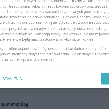
przez urządzenie czy dane przeglądania w celu zapewniania sperson
ego 12D, 83-110 Tczew
ych treści, pomiar reklam i treści, badanie odbiorców oraz ulepszan
320730
fani Partnerzy możemy używać dokładnych danych geolokalizacyjn
drowie i medycyna
tykę urządzenia do celów identyfikacji. Ponieważ cenimy Twoją pry
z tych technologii poprzez kliknięcie „Akceptuję”. Zgoda jest dobro
ikając przycisk ustawień prywatności znajdujący się w lewym dolny
etwarzania danych nie wymagają zgody użytkownika, ale masz prawo 
. Preferencje będą miały zastosowania tylko na tej witrynie.
szymi informacjami, abyś mógł świadomie i komfortowo korzystać z
gółowe informacje dotyczące przetwarzania Twoich danych znajdzi
s
oraz po kliknięciu w „Ustawienia”.
Aktywizacji Osób Niepełnosprawnych
dzka 1, 83-110 Tczew
352770
USTAWIENIA
drowie i medycyna
gor, stomatolog