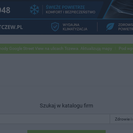
 Street View na ulicach Tczewa. Aktualizują mapy
Pod wpływem alko
Szukaj w katalogu firm