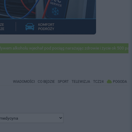
holu wjechał pod pociąg narażając zdrowie i życie ok 500 pasażerów! 
WIADOMOŚCI
CO BĘDZIE
SPORT
TELEWIZJA
TCZ24
POGODA