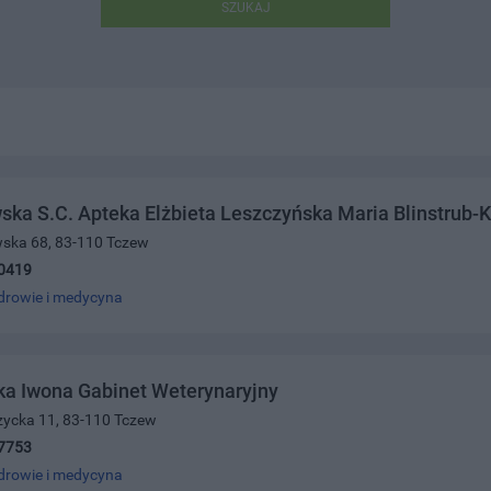
SZUKAJ
ka S.C. Apteka Elżbieta Leszczyńska Maria Blinstrub-
wska 68, 83-110 Tczew
0419
drowie i medycyna
ka Iwona Gabinet Weterynaryjny
zycka 11, 83-110 Tczew
7753
drowie i medycyna