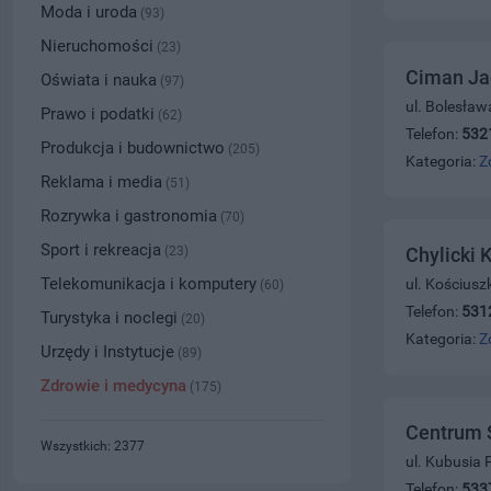
Moda i uroda
(93)
Nieruchomości
(23)
Ciman Jac
Oświata i nauka
(97)
ul. Bolesław
Prawo i podatki
(62)
Telefon:
532
Produkcja i budownictwo
(205)
Kategoria:
Z
Reklama i media
(51)
Rozrywka i gastronomia
(70)
Sport i rekreacja
(23)
Chylicki 
Telekomunikacja i komputery
ul. Kościusz
(60)
Telefon:
531
Turystyka i noclegi
(20)
Kategoria:
Z
Urzędy i Instytucje
(89)
Zdrowie i medycyna
(175)
Centrum S
Wszystkich: 2377
ul. Kubusia
Telefon:
533