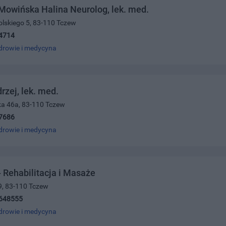
owińska Halina Neurolog, lek. med.
olskiego 5, 83-110 Tczew
4714
drowie i medycyna
rzej, lek. med.
ka 46a, 83-110 Tczew
7686
drowie i medycyna
Rehabilitacja i Masaże
9, 83-110 Tczew
648555
drowie i medycyna