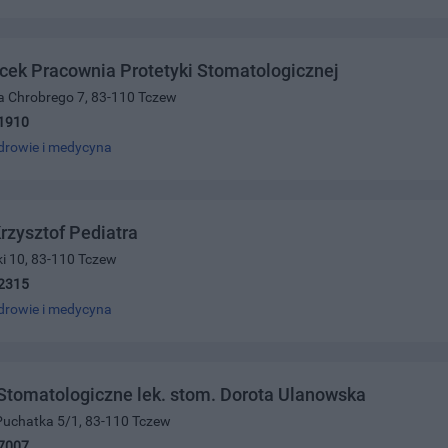
ek Pracownia Protetyki Stomatologicznej
a Chrobrego 7, 83-110 Tczew
1910
drowie i medycyna
Krzysztof Pediatra
ki 10, 83-110 Tczew
2315
drowie i medycyna
tomatologiczne lek. stom. Dorota Ulanowska
 Puchatka 5/1, 83-110 Tczew
7007