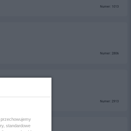
Numer: 1013
Numer: 2806
Numer: 2913
 i przechowujemy
ory, standardowe