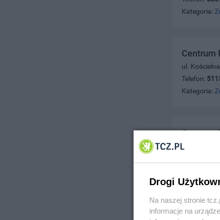
Kategoria:
Z
Centrum P
ul. Kościeln
Telefon:
511
Kategoria:
Z
Centrum 
ul. Stefana
Telefon:
730
Kategoria:
Z
Drogi Użytkow
Na naszej stronie tc
informacje na urządze
Centrum 