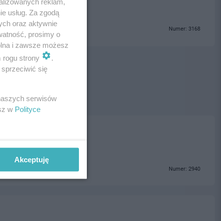
alizowanych reklam,
ie usług. Za zgodą
ych oraz aktywnie
Numer: 3168
watność, prosimy o
wolna i zawsze możesz
m rogu strony
.
sprzeciwić się
 naszych serwisów
esz w
Polityce
Akceptuję
Numer: 2940