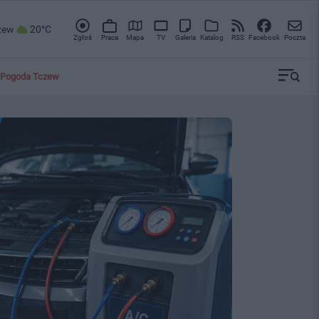
zew
20°C
Zgłoś
Praca
Mapa
TV
Galeria
Katalog
RSS
Facebook
Poczta
Pogoda Tczew