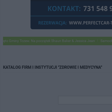
ny Tczew. Na początek Shaun Baker & Jessica Jean
Samochody Google
KATALOG FIRM I INSTYTUCJI "ZDROWIE I MEDYCYNA"