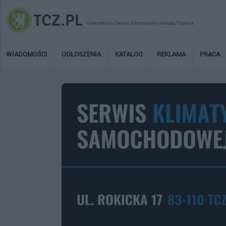
Internetowy Serwis Informacyjny Miasta Tczewa
WIADOMOŚCI
OGŁOSZENIA
KATALOG
REKLAMA
PRACA