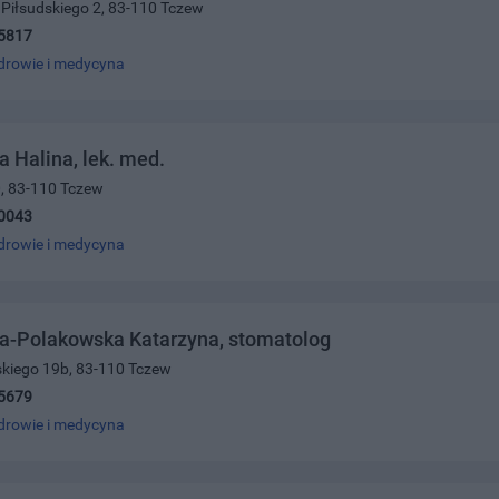
z.Piłsudskiego 2, 83-110 Tczew
5817
drowie i medycyna
 Halina, lek. med.
0, 83-110 Tczew
0043
drowie i medycyna
a-Polakowska Katarzyna, stomatolog
skiego 19b, 83-110 Tczew
5679
drowie i medycyna