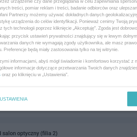
przez urządzenie czy dane przeglądania w celu zapewniania sperson
ych treści, pomiar reklam i treści, badanie odbiorców oraz ulepszan
fani Partnerzy możemy używać dokładnych danych geolokalizacyjn
tykę urządzenia do celów identyfikacji. Ponieważ cenimy Twoją pry
z tych technologii poprzez kliknięcie „Akceptuję”. Zgoda jest dobro
salon optyczny
ikając przycisk ustawień prywatności znajdujący się w lewym dolny
. Wyszyńskiego 1, 83-110 Tczew
etwarzania danych nie wymagają zgody użytkownika, ale masz prawo 
. Preferencje będą miały zastosowania tylko na tej witrynie.
311944
drowie i medycyna
szymi informacjami, abyś mógł świadomie i komfortowo korzystać z
gółowe informacje dotyczące przetwarzania Twoich danych znajdzi
s
oraz po kliknięciu w „Ustawienia”.
alon optyczny (filia 1)
Kociewska, Pomorska 1, 83-110 Tczew
USTAWIENIA
312790
drowie i medycyna
alon optyczny (filia 2)