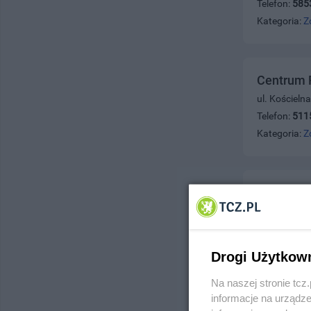
Telefon:
585
Kategoria:
Z
Centrum P
ul. Kościeln
Telefon:
511
Kategoria:
Z
KRYSTIA
ul. 14 Luteg
Telefon:
782
Kategoria:
Z
Drogi Użytkow
Na naszej stronie tc
informacje na urządze