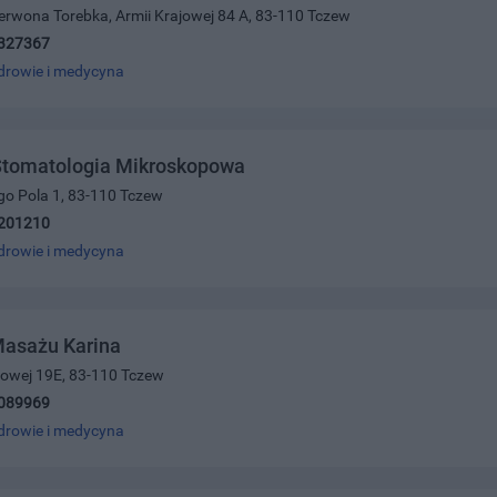
erwona Torebka, Armii Krajowej 84 A, 83-110 Tczew
327367
drowie i medycyna
 Stomatologia Mikroskopowa
go Pola 1, 83-110 Tczew
201210
drowie i medycyna
Masażu Karina
ajowej 19E, 83-110 Tczew
089969
drowie i medycyna