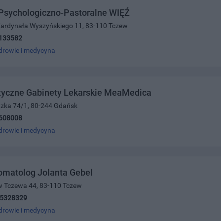
Psychologiczno-Pastoralne WIĘŹ
 Kardynała Wyszyńskiego 11, 83-110 Tczew
133582
drowie i medycyna
styczne Gabinety Lekarskie MeaMedica
dzka 74/1, 80-244 Gdańsk
608008
drowie i medycyna
omatolog Jolanta Gebel
w Tczewa 44, 83-110 Tczew
)5328329
drowie i medycyna