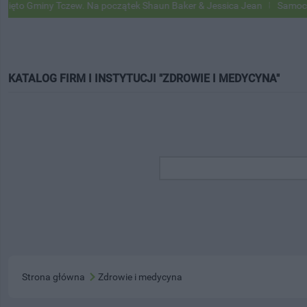
iny Tczew. Na początek Shaun Baker & Jessica Jean
Samochody Goog
KATALOG FIRM I INSTYTUCJI "ZDROWIE I MEDYCYNA"
Strona główna
Zdrowie i medycyna