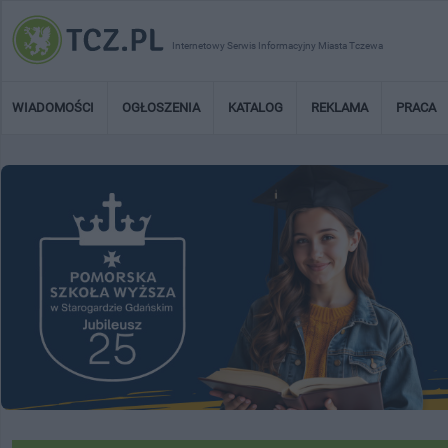
Internetowy Serwis Informacyjny Miasta Tczewa
WIADOMOŚCI
OGŁOSZENIA
KATALOG
REKLAMA
PRACA