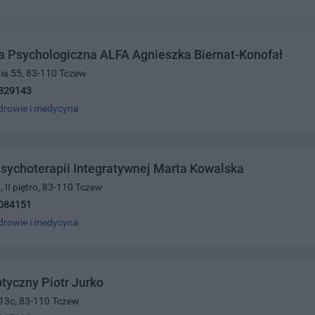
a Psychologiczna ALFA Agnieszka Biernat-Konofał
nia 55, 83-110 Tczew
829143
drowie i medycyna
sychoterapii Integratywnej Marta Kowalska
, II piętro, 83-110 Tczew
084151
drowie i medycyna
tyczny Piotr Jurko
 13c, 83-110 Tczew