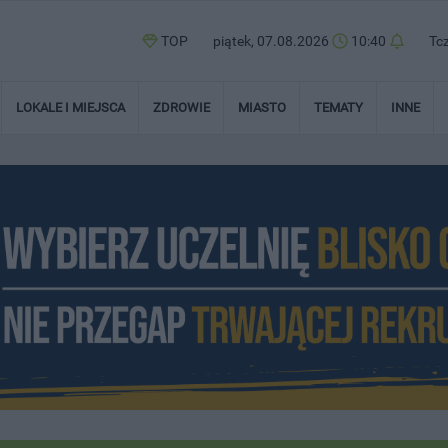
TOP
piątek, 07.08.2026
10:40
Tc
LOKALE I MIEJSCA
ZDROWIE
MIASTO
TEMATY
INNE