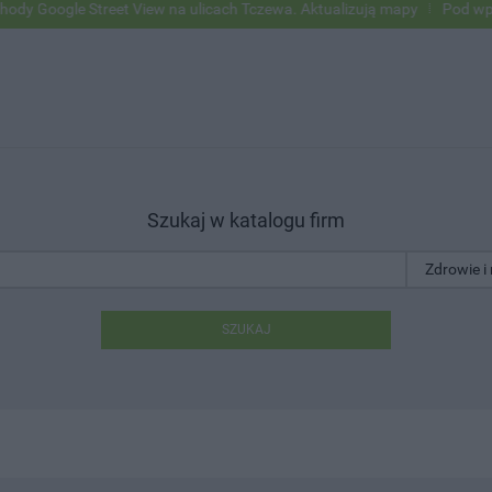
le Street View na ulicach Tczewa. Aktualizują mapy
Pod wpływem alk
Szukaj w katalogu firm
SZUKAJ