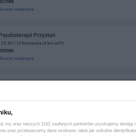
327088
drowie i medycyna
sychoterapii Przystań
a 23, 83-110 Rotmanka (4 km od Pr
552080
drowie i medycyna
N FENSKE-PRYWATNE MOBILNE USŁUGI FIZJOTERAPEU
o 34, 89-600 Chojnice
707011
drowie i medycyna
niku,
z.pl, my oraz naszych 1162 zaufanych partnerów uzyskujemy dostęp
niu oraz przetwarzamy dane osobowe, takie jak unikalne identyfikat