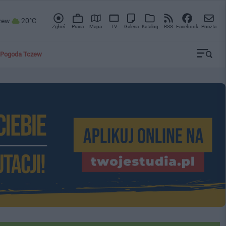
zew
20°C
Zgłoś
Praca
Mapa
TV
Galeria
Katalog
RSS
Facebook
Poczta
Pogoda Tczew