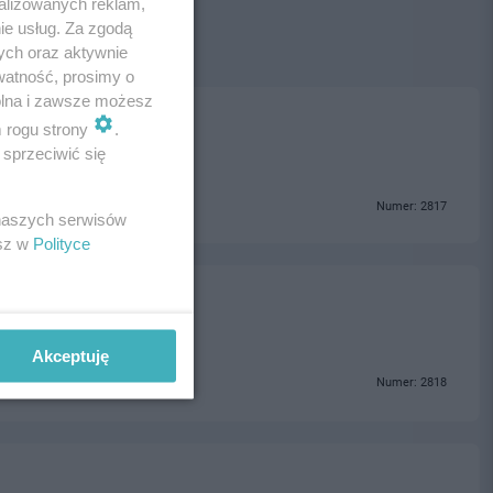
alizowanych reklam,
ie usług. Za zgodą
ych oraz aktywnie
watność, prosimy o
wolna i zawsze możesz
m rogu strony
.
sprzeciwić się
Numer: 2817
 naszych serwisów
esz w
Polityce
Akceptuję
Numer: 2818