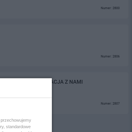
Numer: 2800
Numer: 2806
TYCZNE -REHABILITACJA Z NAMI
Numer: 2807
 i przechowujemy
ory, standardowe