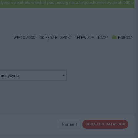
oholu wjechał pod pociąg narażając zdrowie i życie ok 500 pasażerów!
WIADOMOŚCI
CO BĘDZIE
SPORT
TELEWIZJA
TCZ24
POGODA
Numer ↑
DODAJ DO KATALOGU