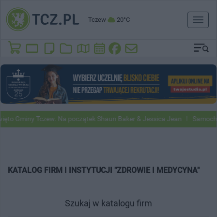
Tczew
20°C
Toggl
naviga
to Gminy Tczew. Na początek Shaun Baker & Jessica Jean
Samochody 
KATALOG FIRM I INSTYTUCJI "ZDROWIE I MEDYCYNA"
Szukaj w katalogu firm