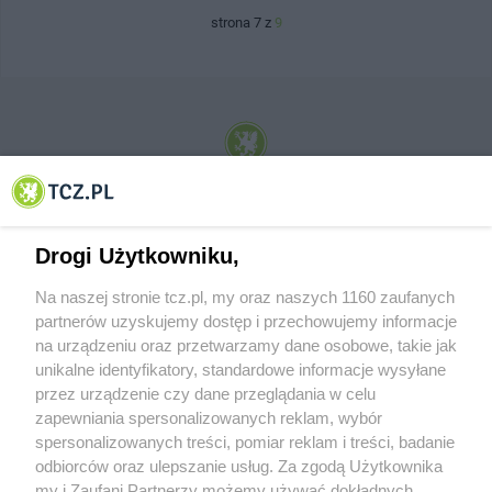
strona 7 z
9
© 2001-2026 Tczew - TCZ.PL Sp. z o.o. Internetowy Serwis Informacyjny Miasta
Tczewa
Drogi Użytkowniku,
Na naszej stronie tcz.pl, my oraz naszych 1160 zaufanych
partnerów uzyskujemy dostęp i przechowujemy informacje
na urządzeniu oraz przetwarzamy dane osobowe, takie jak
unikalne identyfikatory, standardowe informacje wysyłane
przez urządzenie czy dane przeglądania w celu
zapewniania spersonalizowanych reklam, wybór
O FIRMIE
POLITYKA PRYWATNOŚCI
HOSTING
spersonalizowanych treści, pomiar reklam i treści, badanie
REKLAMA
WSPÓŁPRACA
RSS
FACEBOOK
KONTAKT
odbiorców oraz ulepszanie usług. Za zgodą Użytkownika
my i Zaufani Partnerzy możemy używać dokładnych