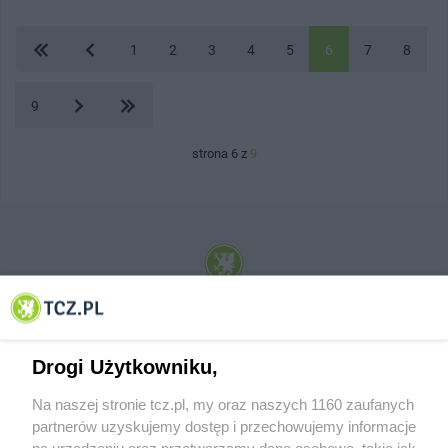
1
2
3
4
5
6
7
8
9
strona 6 z
9
© 2001-2026 Tczew - TCZ.PL Sp. z o.o. Internetowy Serwis Informacyjny Miasta
Tczewa
Drogi Użytkowniku,
Na naszej stronie tcz.pl, my oraz naszych 1160 zaufanych
partnerów uzyskujemy dostęp i przechowujemy informacje
na urządzeniu oraz przetwarzamy dane osobowe, takie jak