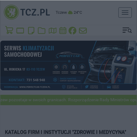
Tczew
24°C
Toggl
naviga
w pozostaje w swoich granicach. Rozporządzenie Rady Ministrów opubl
KATALOG FIRM I INSTYTUCJI "ZDROWIE I MEDYCYNA"