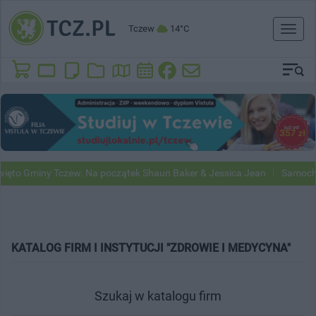
Tczew
14°C
Toggl
naviga
to Gminy Tczew. Na początek Shaun Baker & Jessica Jean
Samochody 
KATALOG FIRM I INSTYTUCJI "ZDROWIE I MEDYCYNA"
Szukaj w katalogu firm