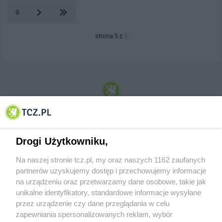
9
strona 5 z
9
© 2001-2026 Tczew - TCZ.PL Sp. z o.o. Internetowy Serwis Informacyjny Miasta
Tczewa
Drogi Użytkowniku,
Na naszej stronie tcz.pl, my oraz naszych 1162 zaufanych
partnerów uzyskujemy dostęp i przechowujemy informacje
na urządzeniu oraz przetwarzamy dane osobowe, takie jak
unikalne identyfikatory, standardowe informacje wysyłane
przez urządzenie czy dane przeglądania w celu
zapewniania spersonalizowanych reklam, wybór
O FIRMIE
POLITYKA PRYWATNOŚCI
HOSTING