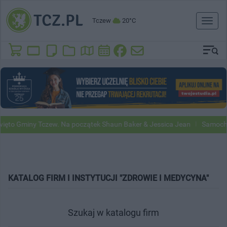
Tczew
20°C
Toggl
naviga
to Gminy Tczew. Na początek Shaun Baker & Jessica Jean
Samochody 
KATALOG FIRM I INSTYTUCJI "ZDROWIE I MEDYCYNA"
Szukaj w katalogu firm