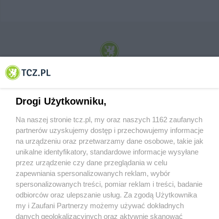
© 2001-2026 Tczew - TCZ.PL Sp. z o.o. Internetowy Serwis Informacyjny Miasta
Tczewa
Drogi Użytkowniku,
Na naszej stronie tcz.pl, my oraz naszych 1162 zaufanych
partnerów uzyskujemy dostęp i przechowujemy informacje
na urządzeniu oraz przetwarzamy dane osobowe, takie jak
unikalne identyfikatory, standardowe informacje wysyłane
przez urządzenie czy dane przeglądania w celu
zapewniania spersonalizowanych reklam, wybór
O FIRMIE
POLITYKA PRYWATNOŚCI
HOSTING
spersonalizowanych treści, pomiar reklam i treści, badanie
REKLAMA
WSPÓŁPRACA
RSS
FACEBOOK
KONTAKT
odbiorców oraz ulepszanie usług. Za zgodą Użytkownika
my i Zaufani Partnerzy możemy używać dokładnych
Nasze serwisy
danych geolokalizacyjnych oraz aktywnie skanować