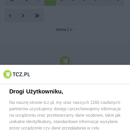
9
strona 2 z
9
© 2001-2026 Tczew - TCZ.PL Sp. z o.o. Internetowy Serwis Informacyjny Miasta
Tczewa
Drogi Użytkowniku,
Na naszej stronie tcz.pl, my oraz naszych 1160 zaufanych
partnerów uzyskujemy dostęp i przechowujemy informacje
na urządzeniu oraz przetwarzamy dane osobowe, takie jak
unikalne identyfikatory, standardowe informacje wysyłane
przez urządzenie czy dane przeglądania w celu