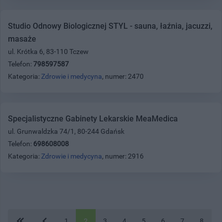
Studio Odnowy Biologicznej STYL - sauna, łaźnia, jacuzzi,
masaże
ul. Krótka 6, 83-110 Tczew
Telefon:
798597587
Kategoria:
Zdrowie i medycyna
, numer: 2470
Specjalistyczne Gabinety Lekarskie MeaMedica
ul. Grunwaldzka 74/1, 80-244 Gdańsk
Telefon:
698608008
Kategoria:
Zdrowie i medycyna
, numer: 2916
1
2
3
4
5
6
7
8