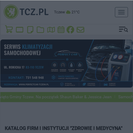
Tczew
21°C
Toggl
naviga
to Gminy Tczew. Na początek Shaun Baker & Jessica Jean
Samochody 
KATALOG FIRM I INSTYTUCJI "ZDROWIE I MEDYCYNA"